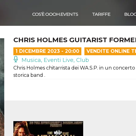
COS’È OOOH.EVENTS
TARIFFE
BLO
CHRIS HOLMES GUITARIST FORMER
1 DICEMBRE 2023 - 20:00
VENDITE ONLINE 
Musica, Eventi Live, Club
Chris Holmes chitarrista dei WA.S.P. in un concerto
storica band .