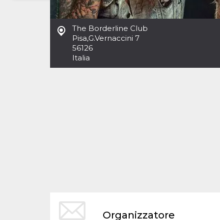
Necessari
Marketing
The Borderline Club
I cookie strettamente necessari o tecnici sono
Pisa
,
G.Vernaccini 7
indispensabili al funzionamento del sito. I
56126
servizi qui presenti non potranno funzionare
Italia
senza.
Provider /
Nome
Scadenza
Descrizione
Dominio
cf_clearance
1 anno
Clearance
Cloudflare,
Cookie from
Inc.
CloudFlare
.oooh.events
stores the proof
of challenge
passed. It is
used to no
longer issue a
captcha or
jschallenge
challenge if
present. It is
required to
reach origin
server.
wordpress_test_cookie
Sessione
Cookie di
Automattic
Organizzatore
Wordpress,
Inc.
verifica che il