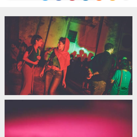
Necessari
Marketing
I cookie strettamente necessari o tecnici sono
indispensabili al funzionamento del sito. I
servizi qui presenti non potranno funzionare
senza.
Provider /
Nome
Scadenza
Descrizione
Dominio
cf_clearance
1 anno
Clearance
Cloudflare,
Cookie from
Inc.
CloudFlare
.oooh.events
stores the proof
of challenge
passed. It is
used to no
longer issue a
captcha or
jschallenge
challenge if
present. It is
required to
reach origin
server.
wordpress_test_cookie
Sessione
Cookie di
Automattic
Wordpress,
Inc.
verifica che il