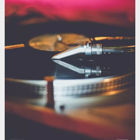
.oooh.events
browser accetti i
cookie.
PHPSESSID
Sessione
Cookie
PHP.net
generato da
oooh.events
applicazioni
basate sul
linguaggio PHP.
Si tratta di un
identificatore
generico
utilizzato per
mantenere le
variabili di
sessione utente.
Normalmente è
un numero
generato in
modo casuale, il
modo in cui
viene utilizzato
può essere
specifico per il
sito, ma un
buon esempio è
mantenere uno
stato di accesso
per un utente
tra le pagine.
m
1 anno 1
Questo cookie
Stripe