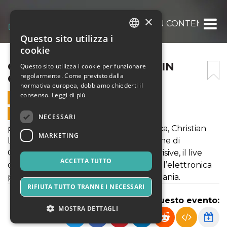
×
CHRISTIAN LOFFLER LIVE IN CONTEMPO F
Questo sito utilizza i
ITALIAN
cookie
ENGLISH
CHRISTIAN LOFFLER LIVE IN
Questo sito utilizza i cookie per funzionare
regolarmente. Come previsto dalla
CONTEMPO FESTIVAL
SPANISH
normativa europea, dobbiamo chiederti il
consenso.
Leggi di più
30 AGOSTO 2019 - 21:30
VENDITE ONLINE TERMINATE
NECESSARI
pieno d'incantata ispirazione elettronica, Christian
MARKETING
Löffler accompagnerà la quinta edizione di
ConTempo - il festival di musica e arti visive, il live
ACCETTA TUTTO
originale all’insegna della techno e dell’elettronica
più raffinata e malinconica, dalla Germania.
RIFIUTA TUTTO TRANNE I NECESSARI
Condividi questo evento:
MOSTRA DETTAGLI