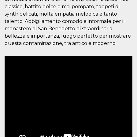
o persistent
classico, battito dolce e mai pompato, tappeti di
30 giorni
synth delicati, molta empatia melodica e tanto
datr
2 anni
Questo coo
Meta
talento. Abbigliamento comodo e informale per il
identifica il
Platform Inc.
browser che
.facebook.com
monastero di San Benedetto di straordinaria
connette a
Facebook. 
bellezza e importanza, luogo perfetto per mostrare
direttament
legato alla 
questa contaminazione, tra antico e moderno.
Facebook
dell'utente.
Facebook s
che viene
utilizzato p
aiutare con 
sicurezza e a
di accesso
sospette, in
particolare p
rilevamento
bot che ten
di accedere 
servizio. F
afferma anc
il profilo
comportame
associato a
ciascun coo
datr viene
eliminato d
giorni. Que