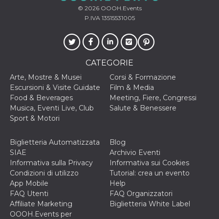
© 2026
OOOH.Events
VISITOR_INFO1_LIVE
5 mesi 4
Questo cook
Google LLC
P.IVA 13515531005
settimane
impostato 
.youtube.com
Youtube pe
tenere tracc
delle prefe
dell'utente p
video di Yo
incorporati 
CATEGORIE
siti; può an
determinare 
Arte, Mostre & Musei
Corsi & Formazione
visitatore de
Escursioni & Visite Guidate
Film & Media
web sta
utilizzando 
Food & Beverages
Meeting, Fiere, Congressi
nuova o la
Musica, Eventi Live, Club
Salute & Benessere
vecchia ver
dell'interfac
Sport & Motori
Youtube.
VISITOR_PRIVACY_METADATA
5 mesi 4
Questo coo
YouTube
Biglietteria Automatizzata
Blog
settimane
viene utiliz
.youtube.com
per memori
SIAE
Archivio Eventi
le scelte di
Informativa sulla Privacy
Informativa sui Cookies
consenso e
privacy dell
Condizioni di utilizzo
Tutorial: crea un evento
per la loro
App Mobile
Help
interazione 
sito. Registr
FAQ Utenti
FAQ Organizzatori
sul consens
Affiliate Marketing
Biglietteria White Label
visitatore r
a varie poli
OOOH.Events per
impostazion