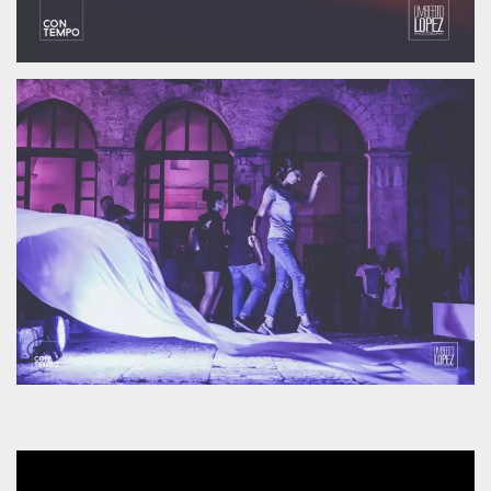
mese
viene
m.stripe.com
generalmente
utilizzato per le
prestazioni e
l'ottimizzazione
dei servizi di
elaborazione
dei pagamenti,
facilitando la
memorizzazione
dei contenuti
sul browser per
rendere le
pagine più
veloci.
CookieScriptConsent
4
Questo cookie
CookieScript
settimane
viene utilizzato
oooh.events
2 giorni
dal servizio
Cookie-
Script.com per
ricordare le
preferenze di
consenso sui
cookie dei
visitatori. È
necessario che il
banner dei
cookie di
Cookie-
Script.com
funzioni