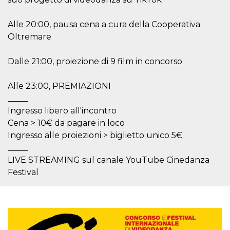
.oooh.events
browser accetti i
cookie.
Alle 20:00, pausa cena a cura della Cooperativa
PHPSESSID
Sessione
Cookie
PHP.net
Oltremare
generato da
oooh.events
applicazioni
basate sul
linguaggio PHP.
Dalle 21:00, proiezione di 9 film in concorso
Si tratta di un
identificatore
generico
Alle 23:00, PREMIAZIONI
utilizzato per
mantenere le
_____
variabili di
sessione utente.
Ingresso libero all'incontro
Normalmente è
Cena > 10€ da pagare in loco
un numero
generato in
Ingresso alle proiezioni > biglietto unico 5€
modo casuale, il
modo in cui
_____
viene utilizzato
può essere
LIVE STREAMING sul canale YouTube Cinedanza
specifico per il
Festival
sito, ma un
buon esempio è
mantenere uno
stato di accesso
per un utente
tra le pagine.
m
1 anno 1
Questo cookie
Stripe