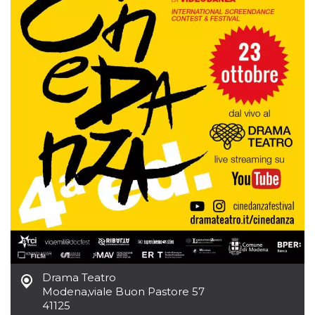
mese
viene
m.stripe.com
generalmente
utilizzato per le
prestazioni e
l'ottimizzazione
dei servizi di
elaborazione
dei pagamenti,
facilitando la
memorizzazione
dei contenuti
sul browser per
rendere le
pagine più
veloci.
CookieScriptConsent
4
Questo cookie
CookieScript
settimane
viene utilizzato
oooh.events
2 giorni
dal servizio
Cookie-
Script.com per
ricordare le
preferenze di
consenso sui
cookie dei
visitatori. È
necessario che il
banner dei
Drama Teatro
cookie di
Cookie-
Modena
,
viale Buon Pastore 57
Script.com
41125
funzioni