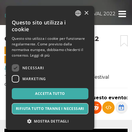
×
CINEDANZA FESTIVAL 2022
Questo sito utilizza i
ITALIAN
cookie
ENGLISH
CINEDANZA FESTIVAL 2022
Questo sito utilizza i cookie per funzionare
regolarmente. Come previsto dalla
SPANISH
normativa europea, dobbiamo chiederti il
23 OTTOBRE 2022 - 19:00
consenso.
Leggi di più
VENDITE ONLINE TERMINATE
NECESSARI
Musica, Eventi Live, Club
Terza e ultima serata di proiezioni del festival
MARKETING
concorso internazionale di videodanza
ACCETTA TUTTO
Condividi questo evento:
RIFIUTA TUTTO TRANNE I NECESSARI
MOSTRA DETTAGLI