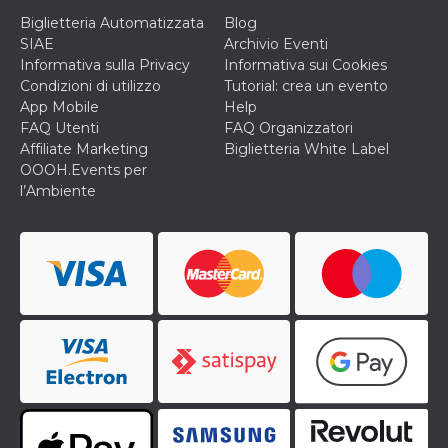
cookie viene
Biglietteria Automatizzata
Blog
anche trami
piace e altri
SIAE
Archivio Eventi
pulsanti e t
Informativa sulla Privacy
Informativa sui Cookies
Facebook
posizionati 
Condizioni di utilizzo
Tutorial: crea un evento
molti siti W
App Mobile
Help
diversi.
FAQ Utenti
FAQ Organizzatori
dpr
.facebook.com
1
permette di
Affiliate Marketing
Biglietteria White Label
settimana
controllare 
funzione “S
OOOH.Events per
su Facebook
l’Ambiente
pulsante “M
piace”, rac
le impostaz
della lingua
permettono
condividere
pagina.
fr
3 mesi
Contiene la
Meta
combinazio
Platform Inc.
ID univoco 
.facebook.com
browser e
dell'utente,
utilizzata pe
pubblicità m
oo
5 anni
consente
Meta
all'utente di
Platform Inc.