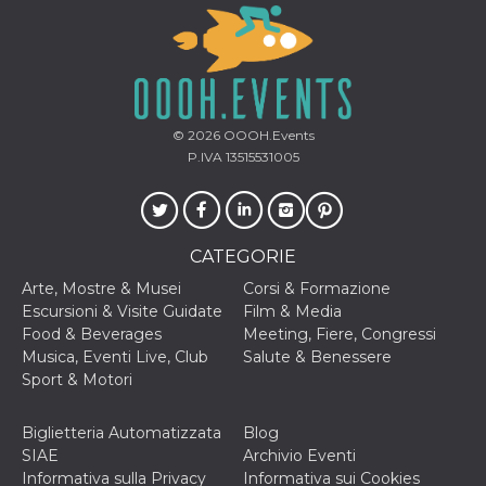
privacy,
garantendo 
loro prefer
siano onora
nelle sessio
future.
__Secure-ROLLOUT_TOKEN
.youtube.com
5 mesi 4
Utilizzato d
settimane
YouTube pe
© 2026
OOOH.Events
gestire
P.IVA 13515531005
l'implement
e la
sperimenta
delle funzio
Aiuta Googl
controllare 
CATEGORIE
nuove
funzionalità
modifiche
Arte, Mostre & Musei
Corsi & Formazione
dell'interfac
Escursioni & Visite Guidate
Film & Media
vengono mo
agli utenti
Food & Beverages
Meeting, Fiere, Congressi
nell'ambito 
Musica, Eventi Live, Club
Salute & Benessere
e
implementa
Sport & Motori
graduali,
garantendo
un'esperien
Biglietteria Automatizzata
Blog
coerente pe
determinat
SIAE
Archivio Eventi
utente dura
Informativa sulla Privacy
Informativa sui Cookies
esperiment