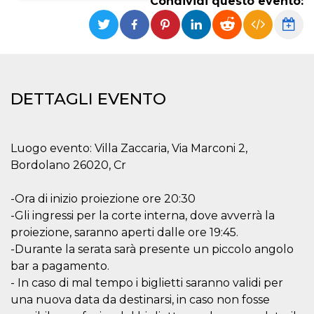
Condividi questo evento:
Necessari
Marketing
I cookie strettamente necessari o tecnici sono
indispensabili al funzionamento del sito. I
servizi qui presenti non potranno funzionare
senza.
DETTAGLI EVENTO
Provider /
Nome
Scadenza
Descrizione
Dominio
cf_clearance
1 anno
Clearance
Cloudflare,
Cookie from
Luogo evento: Villa Zaccaria, Via Marconi 2,
Inc.
CloudFlare
.oooh.events
Bordolano 26020, Cr
stores the proof
of challenge
passed. It is
used to no
-Ora di inizio proiezione ore 20:30
longer issue a
-Gli ingressi per la corte interna, dove avverrà la
captcha or
jschallenge
proiezione, saranno aperti dalle ore 19:45.
challenge if
present. It is
-Durante la serata sarà presente un piccolo angolo
required to
reach origin
bar a pagamento.
server.
- In caso di mal tempo i biglietti saranno validi per
wordpress_test_cookie
Sessione
Cookie di
Automattic
una nuova data da destinarsi, in caso non fosse
Wordpress,
Inc.
verifica che il