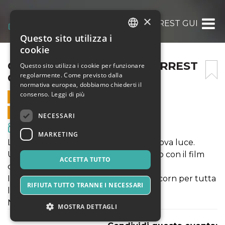
×
CINEMA ALL’APERTO – FORREST GUMP
Questo sito utilizza i
ITALIAN
cookie
ENGLISH
CINEMA ALL’APERTO – FORREST
Questo sito utilizza i cookie per funzionare
regolarmente. Come previsto dalla
GUMP
SPANISH
normativa europea, dobbiamo chiederti il
consenso.
Leggi di più
25 AGOSTO 2024 - 20:30
VENDITE ONLINE TERMINATE
NECESSARI
Film & Media
MARKETING
La favolosa Villa Zaccaria sotto una nuova luce.
Una serata all'insegna del divertimento con il film
ACCETTA TUTTO
cult "Forrest Gump".
Incluso nel biglietto free-refill di pop-corn per tutta
RIFIUTA TUTTO TRANNE I NECESSARI
la serata.
Non puoi mancare!
MOSTRA DETTAGLI