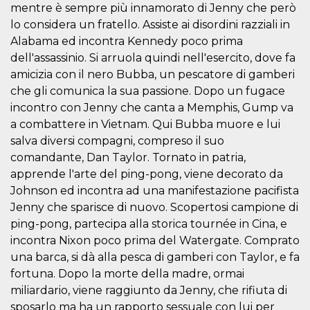
mese
viene
m.stripe.com
mentre è sempre più innamorato di Jenny che però
generalmente
utilizzato per le
lo considera un fratello. Assiste ai disordini razziali in
prestazioni e
Alabama ed incontra Kennedy poco prima
l'ottimizzazione
dei servizi di
dell'assassinio. Si arruola quindi nell'esercito, dove fa
elaborazione
dei pagamenti,
amicizia con il nero Bubba, un pescatore di gamberi
facilitando la
memorizzazione
che gli comunica la sua passione. Dopo un fugace
dei contenuti
incontro con Jenny che canta a Memphis, Gump va
sul browser per
rendere le
a combattere in Vietnam. Qui Bubba muore e lui
pagine più
veloci.
salva diversi compagni, compreso il suo
comandante, Dan Taylor. Tornato in patria,
CookieScriptConsent
4
Questo cookie
CookieScript
settimane
viene utilizzato
oooh.events
apprende l'arte del ping-pong, viene decorato da
2 giorni
dal servizio
Cookie-
Johnson ed incontra ad una manifestazione pacifista
Script.com per
ricordare le
Jenny che sparisce di nuovo. Scopertosi campione di
preferenze di
ping-pong, partecipa alla storica tournée in Cina, e
consenso sui
cookie dei
incontra Nixon poco prima del Watergate. Comprato
visitatori. È
necessario che il
una barca, si dà alla pesca di gamberi con Taylor, e fa
banner dei
fortuna. Dopo la morte della madre, ormai
cookie di
Cookie-
miliardario, viene raggiunto da Jenny, che rifiuta di
Script.com
funzioni
sposarlo ma ha un rapporto sessuale con lui per