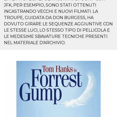
disabilitare 
.facebook.com
visualizzazi
JFK, PER ESEMPIO, SONO STATI OTTENUTI
delle inserz
INCASTRANDO VECCHI E NUOVI FILMATI. LA
Meta in base
sue attività 
TROUPE, GUIDATA DA DON BURGESS, HA
web di terzi
DOVUTO GIRARE LE SEQUENZE AGGIUNTIVE CON
sb
2 anni
Identificazi
Meta
LE STESSE LUCI, LO STESSO TIPO DI PELLICOLA E
browser di
Platform Inc.
Facebook,
.facebook.com
LE MEDESIME SBAVATURE TECNICHE PRESENTI
autenticazi
marketing e 
NEL MATERIALE D'ARCHIVIO.
cookie di
funzione spe
di Facebook
usida
.facebook.com
Sessione
raccoglie
informazion
browser
dell'utente 
dell'identifi
univoco, uti
per persona
la pubblicit
gli utenti
xs
3 mesi
Utilizzato p
Meta
mantenere 
Platform Inc.
sessione
.facebook.com
__cf_bm
29 minuti
Questo coo
Cloudflare
58
viene utiliz
Inc.