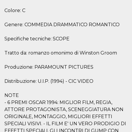
cookie viene
anche trami
Colore: C
piace e altri
pulsanti e t
Facebook
Genere: COMMEDIA DRAMMATICO ROMANTICO
posizionati 
molti siti W
diversi.
Specifiche tecniche: SCOPE
dpr
.facebook.com
1
permette di
settimana
controllare 
funzione “S
Tratto da: romanzo omonimo di Winston Groom
su Facebook
pulsante “M
piace”, rac
le impostaz
Produzione: PARAMOUNT PICTURES
della lingua
permettono
condividere
Distribuzione: U.I.P. (1994) - CIC VIDEO
pagina.
fr
3 mesi
Contiene la
Meta
NOTE
combinazio
Platform Inc.
ID univoco 
.facebook.com
- 6 PREMI OSCAR 1994: MIGLIOR FILM, REGIA,
browser e
dell'utente,
ATTORE PROTAGONISTA, SCENEGGIATURA NON
utilizzata pe
pubblicità m
ORIGINALE, MONTAGGIO, MIGLIORI EFFETTI
SPECIALI VISIVI. - IL FILM E' UN VERO PRODIGIO DI
oo
5 anni
consente
Meta
all'utente di
Platform Inc.
EFFETTI SPECIALI. GLI INCONTRI DI GUMP CON