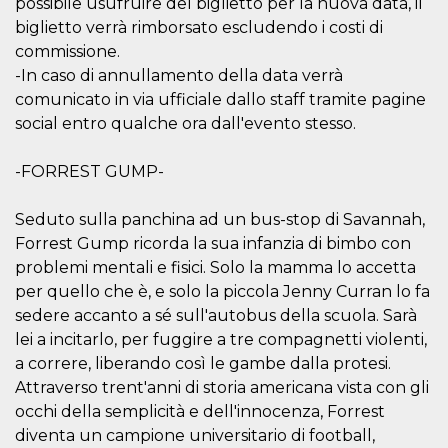
possibile usufruire del biglietto per la nuova data, il
.oooh.events
browser accetti i
biglietto verrà rimborsato escludendo i costi di
cookie.
commissione.
PHPSESSID
Sessione
Cookie
PHP.net
generato da
oooh.events
-In caso di annullamento della data verrà
applicazioni
comunicato in via ufficiale dallo staff tramite pagine
basate sul
linguaggio PHP.
social entro qualche ora dall'evento stesso.
Si tratta di un
identificatore
generico
utilizzato per
-FORREST GUMP-
mantenere le
variabili di
sessione utente.
Seduto sulla panchina ad un bus-stop di Savannah,
Normalmente è
un numero
Forrest Gump ricorda la sua infanzia di bimbo con
generato in
problemi mentali e fisici. Solo la mamma lo accetta
modo casuale, il
modo in cui
per quello che è, e solo la piccola Jenny Curran lo fa
viene utilizzato
può essere
sedere accanto a sé sull'autobus della scuola. Sarà
specifico per il
sito, ma un
lei a incitarlo, per fuggire a tre compagnetti violenti,
buon esempio è
a correre, liberando così le gambe dalla protesi.
mantenere uno
stato di accesso
Attraverso trent'anni di storia americana vista con gli
per un utente
tra le pagine.
occhi della semplicità e dell'innocenza, Forrest
diventa un campione universitario di football,
m
1 anno 1
Questo cookie
Stripe