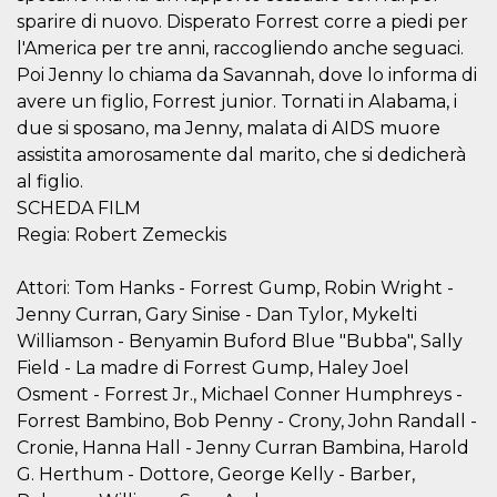
correttamente.
sparire di nuovo. Disperato Forrest corre a piedi per
Storage declaration
l'America per tre anni, raccogliendo anche seguaci.
Poi Jenny lo chiama da Savannah, dove lo informa di
Storage
Nome
Descrizione
type
avere un figlio, Forrest junior. Tornati in Alabama, i
due si sposano, ma Jenny, malata di AIDS muore
fbssls_314278995690155
Session
storage
assistita amorosamente dal marito, che si dedicherà
wpEmojiSettingsSupports
Session
al figlio.
storage
SCHEDA FILM
cn_uc__
Local
Regia: Robert Zemeckis
storage
Attori: Tom Hanks - Forrest Gump, Robin Wright -
Jenny Curran, Gary Sinise - Dan Tylor, Mykelti
Williamson - Benyamin Buford Blue "Bubba", Sally
Field - La madre di Forrest Gump, Haley Joel
Osment - Forrest Jr., Michael Conner Humphreys -
Provider /
Forrest Bambino, Bob Penny - Crony, John Randall -
Nome
Scadenza
Descrizione
Dominio
Cronie, Hanna Hall - Jenny Curran Bambina, Harold
c_user
4
Cookie di a
Meta
G. Herthum - Dottore, George Kelly - Barber,
settimane
utente. Può
Platform Inc.
2 giorni
essere di se
.facebook.com