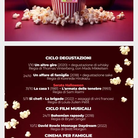
.oooh.events
browser accetti i
cookie.
PHPSESSID
Sessione
Cookie
PHP.net
generato da
oooh.events
applicazioni
basate sul
linguaggio PHP.
Si tratta di un
identificatore
generico
utilizzato per
mantenere le
variabili di
sessione utente.
Normalmente è
un numero
generato in
modo casuale, il
modo in cui
viene utilizzato
può essere
specifico per il
sito, ma un
buon esempio è
mantenere uno
stato di accesso
per un utente
tra le pagine.
m
1 anno 1
Questo cookie
Stripe