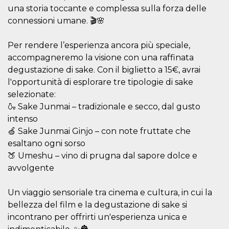
o persistent
una storia toccante e complessa sulla forza delle
30 giorni
connessioni umane. 🎬🌸
datr
2 anni
Questo coo
Meta
identifica il
Platform Inc.
browser che
.facebook.com
Per rendere l’esperienza ancora più speciale,
connette a
Facebook. 
accompagneremo la visione con una raffinata
direttament
degustazione di sake. Con il biglietto a 15€, avrai
legato alla 
Facebook
l'opportunità di esplorare tre tipologie di sake
dell'utente.
Facebook s
selezionate:
che viene
🍶 Sake Junmai – tradizionale e secco, dal gusto
utilizzato p
aiutare con 
intenso
sicurezza e a
di accesso
🍏 Sake Junmai Ginjo – con note fruttate che
sospette, in
particolare p
esaltano ogni sorso
rilevamento
🍑 Umeshu – vino di prugna dal sapore dolce e
bot che ten
di accedere 
avvolgente
servizio. F
afferma anc
il profilo
Un viaggio sensoriale tra cinema e cultura, in cui la
comportame
associato a
bellezza del film e la degustazione di sake si
ciascun coo
datr viene
incontrano per offrirti un'esperienza unica e
eliminato d
giorni. Que