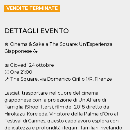
correttamente.
VENDITE TERMINATE
Storage declaration
Storage
Nome
Descrizione
type
DETTAGLI EVENTO
fbssls_314278995690155
Session
storage
🍿 Cinema & Sake a The Square: Un'Esperienza
wpEmojiSettingsSupports
Session
storage
Giapponese 🍶
cn_uc__
Local
storage
📅 Giovedì 24 ottobre
🕘 Ore 21:00
📍 The Square, via Domenico Cirillo 1/R, Firenze
Lasciati trasportare nel cuore del cinema
giapponese con la proiezione di Un Affare di
Famiglia (Shoplifters), film del 2018 diretto da
Provider /
Nome
Scadenza
Descrizione
Dominio
Hirokazu Kore'eda. Vincitore della Palma d’Oro al
Festival di Cannes, questo capolavoro esplora con
c_user
4
Cookie di a
Meta
settimane
utente. Può
Platform Inc.
delicatezza e profondità i legami familiari, rivelando
2 giorni
essere di se
.facebook.com