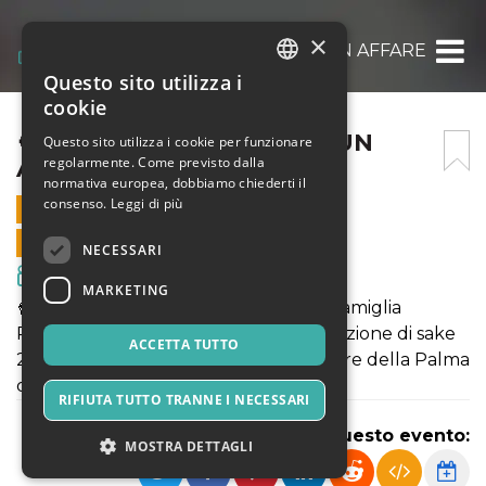
×
🍿 CINEMA THE SQUARE: UN AFFARE DI FA
Questo sito utilizza i
ITALIAN
cookie
ENGLISH
🍿 CINEMA THE SQUARE: UN
Questo sito utilizza i cookie per funzionare
regolarmente. Come previsto dalla
AFFARE DI FAMIGLIA
SPANISH
normativa europea, dobbiamo chiederti il
consenso.
Leggi di più
24 OTTOBRE 2024 - 21:00
VENDITE ONLINE TERMINATE
NECESSARI
Film & Media
MARKETING
🍿 Cinema The square - Un Affare di Famiglia
Proiezione accompagnata da degustazione di sake
ACCETTA TUTTO
2018 regia Hirokazu Kore'eda - Vincitore della Palma
d’Oro al Festival di Cannes
RIFIUTA TUTTO TRANNE I NECESSARI
Condividi questo evento:
MOSTRA DETTAGLI