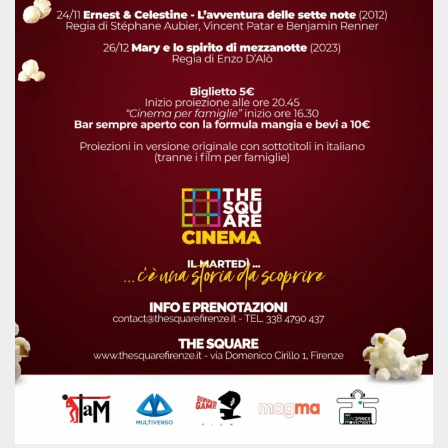
mese
viene
m.stripe.com
generalmente
utilizzato per le
prestazioni e
l'ottimizzazione
dei servizi di
elaborazione
dei pagamenti,
facilitando la
memorizzazione
dei contenuti
sul browser per
rendere le
pagine più
veloci.
CookieScriptConsent
4
Questo cookie
CookieScript
settimane
viene utilizzato
oooh.events
2 giorni
dal servizio
Cookie-
Script.com per
ricordare le
preferenze di
consenso sui
cookie dei
visitatori. È
necessario che il
banner dei
cookie di
Cookie-
Script.com
funzioni