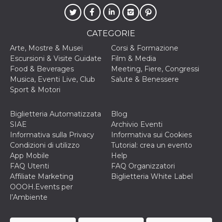
privacy,
garantendo 
loro prefer
siano onora
CATEGORIE
nelle sessio
future.
Arte, Mostre & Musei
Corsi & Formazione
__Secure-ROLLOUT_TOKEN
.youtube.com
5 mesi 4
Utilizzato d
Escursioni & Visite Guidate
Film & Media
settimane
YouTube pe
Food & Beverages
Meeting, Fiere, Congressi
gestire
l'implement
Musica, Eventi Live, Club
Salute & Benessere
e la
Sport & Motori
sperimenta
delle funzio
Aiuta Googl
controllare 
Biglietteria Automatizzata
Blog
nuove
SIAE
Archivio Eventi
funzionalità
modifiche
Informativa sulla Privacy
Informativa sui Cookies
dell'interfac
Condizioni di utilizzo
Tutorial: crea un evento
vengono mo
agli utenti
App Mobile
Help
nell'ambito 
FAQ Utenti
FAQ Organizzatori
e
implementa
Affiliate Marketing
Biglietteria White Label
graduali,
OOOH.Events per
garantendo
un'esperien
l’Ambiente
coerente pe
determinat
utente dura
esperiment