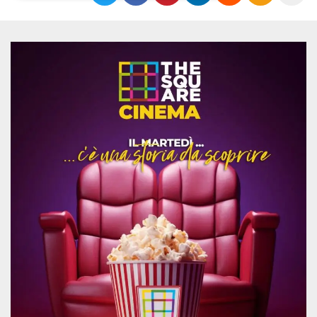
Necessari
Marketing
I cookie strettamente necessari o tecnici sono
indispensabili al funzionamento del sito. I
servizi qui presenti non potranno funzionare
senza.
Provider /
Nome
Scadenza
Descrizione
Dominio
cf_clearance
1 anno
Clearance
Cloudflare,
Cookie from
Inc.
CloudFlare
.oooh.events
stores the proof
of challenge
passed. It is
used to no
longer issue a
captcha or
jschallenge
challenge if
present. It is
required to
reach origin
server.
wordpress_test_cookie
Sessione
Cookie di
Automattic
Wordpress,
Inc.
verifica che il