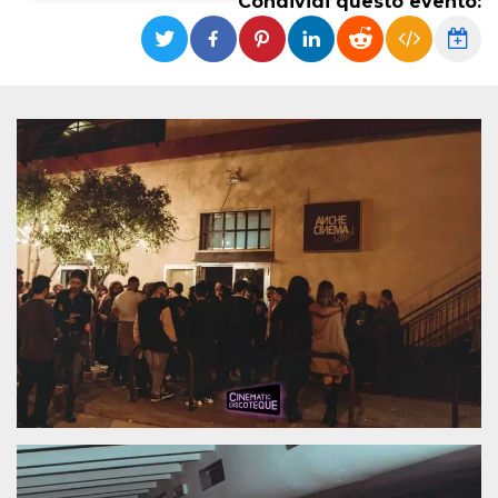
Condividi questo evento:
Necessari
Marketing
I cookie strettamente necessari o tecnici sono
indispensabili al funzionamento del sito. I
servizi qui presenti non potranno funzionare
senza.
Provider /
Nome
Scadenza
Descrizione
Dominio
cf_clearance
1 anno
Clearance
Cloudflare,
Cookie from
Inc.
CloudFlare
.oooh.events
stores the proof
of challenge
passed. It is
used to no
longer issue a
captcha or
jschallenge
challenge if
present. It is
required to
reach origin
server.
wordpress_test_cookie
Sessione
Cookie di
Automattic
Wordpress,
Inc.
verifica che il