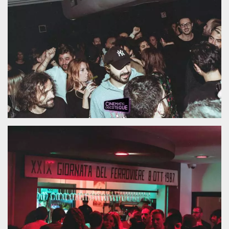
.oooh.events
browser accetti i
cookie.
PHPSESSID
Sessione
Cookie
PHP.net
generato da
oooh.events
applicazioni
basate sul
linguaggio PHP.
Si tratta di un
identificatore
generico
utilizzato per
mantenere le
variabili di
sessione utente.
Normalmente è
un numero
generato in
modo casuale, il
modo in cui
viene utilizzato
può essere
specifico per il
sito, ma un
buon esempio è
mantenere uno
stato di accesso
per un utente
tra le pagine.
m
1 anno 1
Questo cookie
Stripe