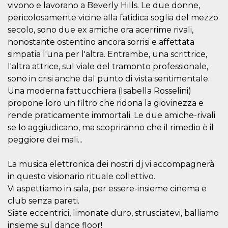
vivono e lavorano a Beverly Hills. Le due donne,
o persistent
30 giorni
pericolosamente vicine alla fatidica soglia del mezzo
datr
2 anni
Questo coo
Meta
secolo, sono due ex amiche ora acerrime rivali,
identifica il
Platform Inc.
nonostante ostentino ancora sorrisi e affettata
browser che
.facebook.com
connette a
simpatia l'una per l'altra. Entrambe, una scrittrice,
Facebook. 
direttament
l'altra attrice, sul viale del tramonto professionale,
legato alla 
Facebook
sono in crisi anche dal punto di vista sentimentale.
dell'utente.
Una moderna fattucchiera (Isabella Rosselini)
Facebook s
che viene
propone loro un filtro che ridona la giovinezza e
utilizzato p
aiutare con 
rende praticamente immortali. Le due amiche-rivali
sicurezza e a
se lo aggiudicano, ma scopriranno che il rimedio è il
di accesso
sospette, in
peggiore dei mali...
particolare p
rilevamento
bot che ten
di accedere 
La musica elettronica dei nostri dj vi accompagnerà
servizio. F
in questo visionario rituale collettivo.
afferma anc
il profilo
Vi aspettiamo in sala, per essere-insieme cinema e
comportame
associato a
club senza pareti.
ciascun coo
Siate eccentrici, limonate duro, strusciatevi, balliamo
datr viene
eliminato d
insieme sul dance floor!
giorni. Que