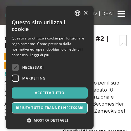
×
CINEMATIC DISCOTEQUE I #2 | DEATH BE
Questo sito utilizza i
ITALIAN
cookie
ENGLISH
CINEMATIC DISCOTEQUE I #2 |
Questo sito utilizza i cookie per funzionare
regolarmente. Come previsto dalla
DEATH BECOMES HER
SPANISH
normativa europea, dobbiamo chiederti il
consenso.
Leggi di più
10 NOVEMBRE 2018 - 23:30
VENDITE ONLINE TERMINATE
NECESSARI
Musica, Eventi Live, Club
MARKETING
Cinematique Discoteque riapre il sipario per il suo
secondo party UFFICIALE che si terrà sabato 10
ACCETTA TUTTO
Novembre all’interno del teatro polifunzionale
Anche Cinema - tema centrale Death Becomes Her
RIFIUTA TUTTO TRANNE I NECESSARI
(La Morte ti fa bella), un film di Robert Zemeckis del
1992.
MOSTRA DETTAGLI