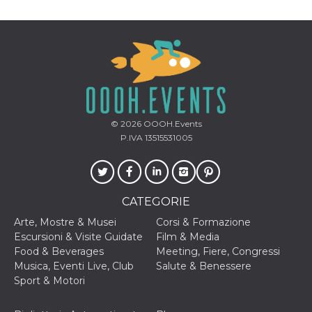
privacy,
garantendo 
loro prefer
siano onora
nelle sessio
future.
__Secure-ROLLOUT_TOKEN
.youtube.com
5 mesi 4
Utilizzato d
settimane
YouTube pe
gestire
l'implement
e la
© 2026
OOOH.Events
sperimenta
delle funzio
P.IVA 13515531005
Aiuta Googl
controllare 
nuove
funzionalità
modifiche
dell'interfac
CATEGORIE
vengono mo
agli utenti
Arte, Mostre & Musei
Corsi & Formazione
nell'ambito 
e
Escursioni & Visite Guidate
Film & Media
implementa
Food & Beverages
Meeting, Fiere, Congressi
graduali,
garantendo
Musica, Eventi Live, Club
Salute & Benessere
un'esperien
Sport & Motori
coerente pe
determinat
utente dura
esperiment