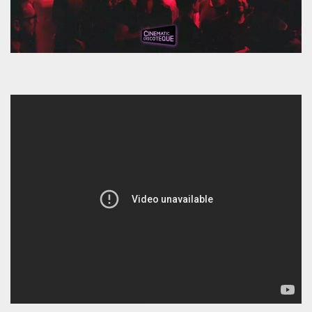
mese
viene
m.stripe.com
generalmente
utilizzato per le
prestazioni e
l'ottimizzazione
dei servizi di
elaborazione
dei pagamenti,
facilitando la
memorizzazione
dei contenuti
sul browser per
rendere le
pagine più
veloci.
CookieScriptConsent
4
Questo cookie
CookieScript
settimane
viene utilizzato
oooh.events
2 giorni
dal servizio
Cookie-
Script.com per
ricordare le
preferenze di
consenso sui
cookie dei
visitatori. È
necessario che il
banner dei
cookie di
Cookie-
Script.com
funzioni