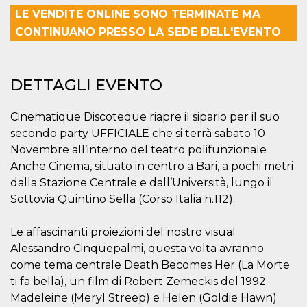
correttamente.
LE VENDITE ONLINE SONO TERMINATE MA
Storage declaration
CONTINUANO PRESSO LA SEDE DELL'EVENTO
Storage
Nome
Descrizione
type
fbssls_314278995690155
Session
DETTAGLI EVENTO
storage
wpEmojiSettingsSupports
Session
Cinematique Discoteque riapre il sipario per il suo
storage
secondo party UFFICIALE che si terrà sabato 10
cn_uc__
Local
storage
Novembre all’interno del teatro polifunzionale
Anche Cinema, situato in centro a Bari, a pochi metri
dalla Stazione Centrale e dall’Università, lungo il
Sottovia Quintino Sella (Corso Italia n.112).
Le affascinanti proiezioni del nostro visual
Alessandro Cinquepalmi, questa volta avranno
Provider /
Nome
Scadenza
Descrizione
come tema centrale Death Becomes Her (La Morte
Dominio
ti fa bella), un film di Robert Zemeckis del 1992.
c_user
4
Cookie di a
Meta
settimane
utente. Può
Platform Inc.
Madeleine (Meryl Streep) e Helen (Goldie Hawn)
2 giorni
essere di se
.facebook.com