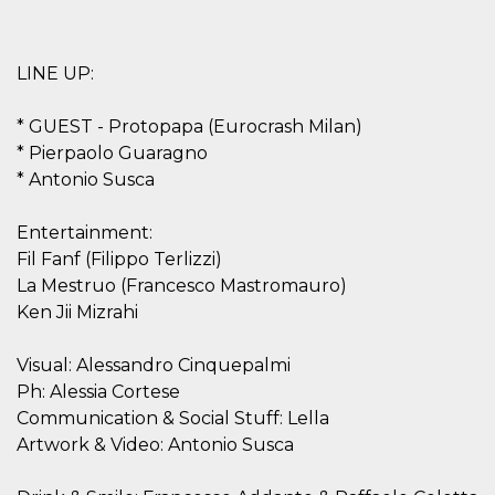
cookie viene
anche trami
piace e altri
pulsanti e t
LINE UP:
Facebook
posizionati 
molti siti W
diversi.
* GUEST - Protopapa (Eurocrash Milan)
* Pierpaolo Guaragno
dpr
.facebook.com
1
permette di
settimana
controllare 
* Antonio Susca
funzione “S
su Facebook
pulsante “M
piace”, rac
Entertainment:
le impostaz
Fil Fanf (Filippo Terlizzi)
della lingua
permettono
La Mestruo (Francesco Mastromauro)
condividere
pagina.
Ken Jii Mizrahi
fr
3 mesi
Contiene la
Meta
combinazio
Platform Inc.
Visual: Alessandro Cinquepalmi
ID univoco 
.facebook.com
browser e
Ph: Alessia Cortese
dell'utente,
Communication & Social Stuff: Lella
utilizzata pe
pubblicità m
Artwork & Video: Antonio Susca
oo
5 anni
consente
Meta
all'utente di
Platform Inc.