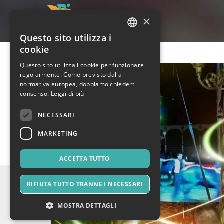
×
Questo sito utilizza i
ITALIAN
cookie
ENGLISH
Questo sito utilizza i cookie per funzionare
regolarmente. Come previsto dalla
SPANISH
normativa europea, dobbiamo chiederti il
consenso.
Leggi di più
NECESSARI
MARKETING
ACCETTA TUTTO
RIFIUTA TUTTO TRANNE I NECESSARI
MOSTRA DETTAGLI