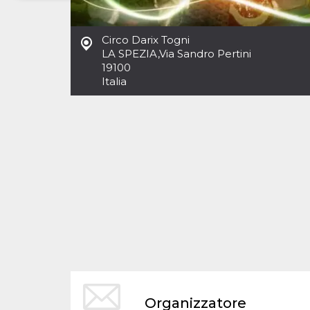
Necessari
Marketing
Circo Darix Togni
I cookie strettamente necessari o tecnici sono
LA SPEZIA
,
Via Sandro Pertini
indispensabili al funzionamento del sito. I
19100
servizi qui presenti non potranno funzionare
Italia
senza.
Provider /
Nome
Scadenza
Descrizione
Dominio
cf_clearance
1 anno
Clearance
Cloudflare,
Cookie from
Inc.
CloudFlare
.oooh.events
stores the proof
of challenge
passed. It is
used to no
longer issue a
captcha or
jschallenge
challenge if
present. It is
required to
reach origin
server.
wordpress_test_cookie
Sessione
Cookie di
Automattic
Organizzatore
Wordpress,
Inc.
verifica che il