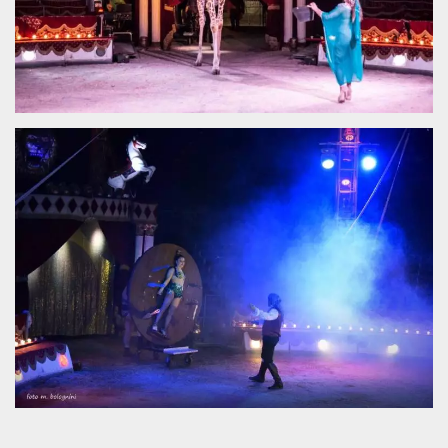
server.
wordpress_test_cookie
Sessione
Cookie di
Automattic
Wordpress,
Inc.
verifica che il
.oooh.events
browser accetti i
cookie.
PHPSESSID
Sessione
Cookie
PHP.net
generato da
oooh.events
applicazioni
basate sul
linguaggio PHP.
Si tratta di un
identificatore
generico
utilizzato per
mantenere le
variabili di
sessione utente.
Normalmente è
un numero
generato in
modo casuale, il
modo in cui
viene utilizzato
può essere
specifico per il
sito, ma un
buon esempio è
mantenere uno
stato di accesso