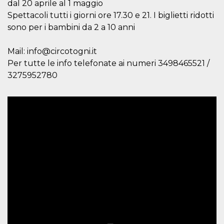
memorizzazione
dal 20 aprile al 1 maggio
dei contenuti
Spettacoli tutti i giorni ore 17.30 e 21. I biglietti ridotti
sul browser per
rendere le
sono per i bambini da 2 a 10 anni
pagine più
veloci.
Mail: info@circotogni.it
Storage declaration
Per tutte le info telefonate ai numeri 3498465521 /
Nome
Storage type
Descrizione
3275952780
wpEmojiSettingsSupports
Archiviazione
di sessione
cn_uc__
Archiviazione
locale
fbssls_314278995690155
Archiviazione
di sessione
Provider /
Nome
Scadenza
Descrizione
Dominio
__Secure-
.youtube.com
5 mesi 4
YNID
settimane
Provider /
Nome
Scadenza
Descrizione
Dominio