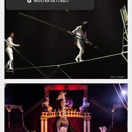
MOSTRA DETTAGLI
Necessari
Marketing
Non classificati
I cookie strettamente necessari o tecnici sono
indispensabili al funzionamento del sito. I
servizi qui presenti non potranno funzionare
senza.
Provider /
Nome
Scadenza
Descrizione
Dominio
cf_clearance
1 anno
Clearance
Cloudflare,
Cookie from
Inc.
CloudFlare
.oooh.events
stores the proof
of challenge
passed. It is
used to no
longer issue a
captcha or
jschallenge
challenge if
present. It is
required to
reach origin