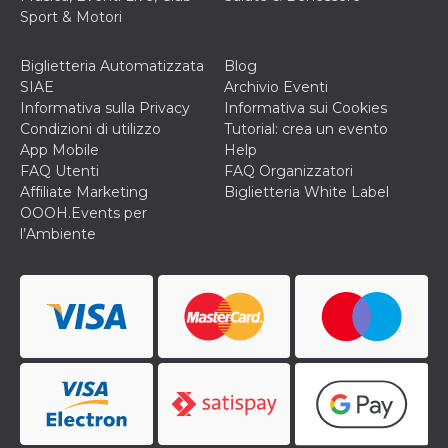
sessione
.facebook.com
Sport & Motori
VISITOR_INFO1_LIVE
5 mesi 4
Questo cook
Google LLC
settimane
impostato 
.youtube.com
Youtube pe
Biglietteria Automatizzata
Blog
tenere tracc
SIAE
Archivio Eventi
delle prefe
dell'utente p
Informativa sulla Privacy
Informativa sui Cookies
video di Yo
Condizioni di utilizzo
Tutorial: crea un evento
incorporati 
siti; può an
App Mobile
Help
determinare 
FAQ Utenti
FAQ Organizzatori
visitatore de
web sta
Affiliate Marketing
Biglietteria White Label
utilizzando 
OOOH.Events per
nuova o la
vecchia ver
l’Ambiente
dell'interfac
Youtube.
VISITOR_PRIVACY_METADATA
5 mesi 4
Questo coo
YouTube
settimane
viene utiliz
.youtube.com
per memori
le scelte di
consenso e
privacy dell
per la loro
interazione 
sito. Registr
sul consens
visitatore r
a varie poli