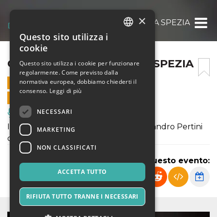
×
CIRCO DARIX TOGNI A LA SPEZIA
Questo sito utilizza i
ITALIAN
cookie
ENGLISH
CIRCO DARIX TOGNI A LA SPEZIA
Questo sito utilizza i cookie per funzionare
regolarmente. Come previsto dalla
SPANISH
normativa europea, dobbiamo chiederti il
23 APRILE 2019 - 17:30
consenso.
Leggi di più
VENDITE ONLINE TERMINATE
NECESSARI
Musica, Eventi Live, Club
Il Circo Darix Togni a La Spezia in Via Sandro Pertini
MARKETING
dal 20 aprile al 1 maggio
NON CLASSIFICATI
Condividi questo evento:
ACCETTA TUTTO
RIFIUTA TUTTO TRANNE I NECESSARI