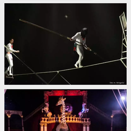
Necessari
Marketing
I cookie strettamente necessari o tecnici sono
indispensabili al funzionamento del sito. I
servizi qui presenti non potranno funzionare
senza.
Provider /
Nome
Scadenza
Descrizione
Dominio
cf_clearance
1 anno
Clearance
Cloudflare,
Cookie from
Inc.
CloudFlare
.oooh.events
stores the proof
of challenge
passed. It is
used to no
longer issue a
captcha or
jschallenge
challenge if
present. It is
required to
reach origin
server.
wordpress_test_cookie
Sessione
Cookie di
Automattic
Wordpress,
Inc.
verifica che il