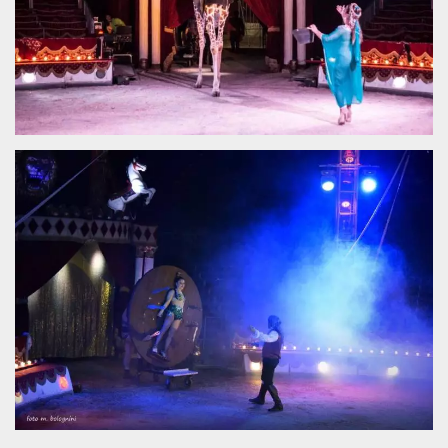
.oooh.events
browser accetti i
cookie.
PHPSESSID
Sessione
Cookie
PHP.net
generato da
oooh.events
applicazioni
basate sul
linguaggio PHP.
Si tratta di un
identificatore
generico
utilizzato per
mantenere le
variabili di
sessione utente.
Normalmente è
un numero
generato in
modo casuale, il
modo in cui
viene utilizzato
può essere
specifico per il
sito, ma un
buon esempio è
mantenere uno
stato di accesso
per un utente
tra le pagine.
m
1 anno 1
Questo cookie
Stripe