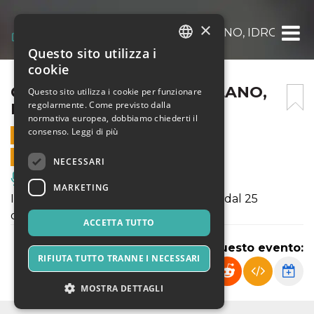
×
CIRCO DARIX TOGNI A MILANO, IDROSCAL
Questo sito utilizza i
ITALIAN
cookie
ENGLISH
CIRCO DARIX TOGNI A MILANO,
Questo sito utilizza i cookie per funzionare
regolarmente. Come previsto dalla
IDROSCALO
SPANISH
normativa europea, dobbiamo chiederti il
consenso.
Leggi di più
10 GENNAIO 2019 - 20:45
VENDITE ONLINE TERMINATE
NECESSARI
Musica, Eventi Live, Club
MARKETING
Il Circo Darix Togni a Milano, Idroscalo, dal 25
dicembre al 27 gennaio
ACCETTA TUTTO
Condividi questo evento:
RIFIUTA TUTTO TRANNE I NECESSARI
MOSTRA DETTAGLI