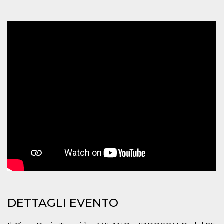
mese
viene
m.stripe.com
generalmente
utilizzato per le
prestazioni e
l'ottimizzazione
dei servizi di
elaborazione
dei pagamenti,
facilitando la
memorizzazione
dei contenuti
sul browser per
rendere le
pagine più
veloci.
CookieScriptConsent
4
Questo cookie
CookieScript
settimane
viene utilizzato
oooh.events
2 giorni
dal servizio
Cookie-
Script.com per
ricordare le
preferenze di
consenso sui
cookie dei
visitatori. È
necessario che il
banner dei
cookie di
DETTAGLI EVENTO
Cookie-
Script.com
funzioni