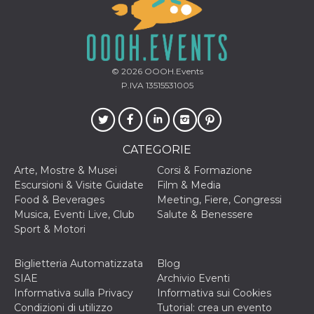
secondi
Cloudflare 
.hubspot.com
distinguere 
umani e bot
vantaggioso 
sito Web, al
di effettuar
rapporti val
© 2026
OOOH.Events
sull'utilizzo
proprio sit
P.IVA 13515531005
_cfuvid
.hubspot.com
Sessione
Questo coo
viene utiliz
Cloudflare 
monitorare 
utenti attra
CATEGORIE
le sessioni 
ottimizzare
Arte, Mostre & Musei
Corsi & Formazione
l'esperienza
dell'utente
Escursioni & Visite Guidate
Film & Media
mantenendo
Food & Beverages
Meeting, Fiere, Congressi
coerenza de
sessione e
Musica, Eventi Live, Club
Salute & Benessere
fornendo se
Sport & Motori
personalizza
YSC
Sessione
Questo cook
Google LLC
impostato 
.youtube.com
Biglietteria Automatizzata
Blog
YouTube pe
SIAE
Archivio Eventi
tenere tracc
delle
Informativa sulla Privacy
Informativa sui Cookies
visualizzazi
Condizioni di utilizzo
Tutorial: crea un evento
video incorp