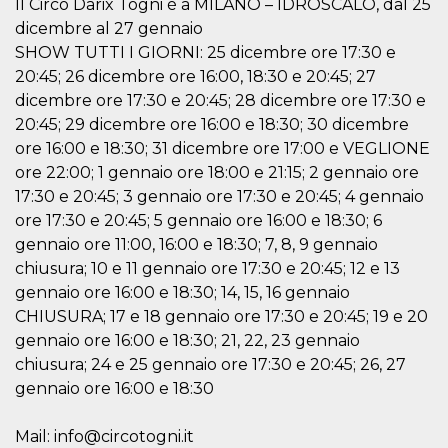
Il Circo Darix Togni è a MILANO – IDROSCALO, dal 25
correttamente.
dicembre al 27 gennaio
Storage declaration
SHOW TUTTI I GIORNI: 25 dicembre ore 17:30 e
Storage
20:45; 26 dicembre ore 16:00, 18:30 e 20:45; 27
Nome
Descrizione
type
dicembre ore 17:30 e 20:45; 28 dicembre ore 17:30 e
fbssls_314278995690155
Session
20:45; 29 dicembre ore 16:00 e 18:30; 30 dicembre
storage
ore 16:00 e 18:30; 31 dicembre ore 17:00 e VEGLIONE
wpEmojiSettingsSupports
Session
ore 22:00; 1 gennaio ore 18:00 e 21:15; 2 gennaio ore
storage
17:30 e 20:45; 3 gennaio ore 17:30 e 20:45; 4 gennaio
cn_uc__
Local
storage
ore 17:30 e 20:45; 5 gennaio ore 16:00 e 18:30; 6
gennaio ore 11:00, 16:00 e 18:30; 7, 8, 9 gennaio
chiusura; 10 e 11 gennaio ore 17:30 e 20:45; 12 e 13
gennaio ore 16:00 e 18:30; 14, 15, 16 gennaio
CHIUSURA; 17 e 18 gennaio ore 17:30 e 20:45; 19 e 20
gennaio ore 16:00 e 18:30; 21, 22, 23 gennaio
chiusura; 24 e 25 gennaio ore 17:30 e 20:45; 26, 27
Provider /
Nome
Scadenza
Descrizione
gennaio ore 16:00 e 18:30
Dominio
c_user
4
Cookie di a
Meta
settimane
utente. Può
Platform Inc.
Mail: info@circotogni.it
2 giorni
essere di se
.facebook.com