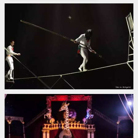
Necessari
Marketing
I cookie strettamente necessari o tecnici sono
indispensabili al funzionamento del sito. I
servizi qui presenti non potranno funzionare
senza.
Provider /
Nome
Scadenza
Descrizione
Dominio
cf_clearance
1 anno
Clearance
Cloudflare,
Cookie from
Inc.
CloudFlare
.oooh.events
stores the proof
of challenge
passed. It is
used to no
longer issue a
captcha or
jschallenge
challenge if
present. It is
required to
reach origin
server.
wordpress_test_cookie
Sessione
Cookie di
Automattic
Wordpress,
Inc.
verifica che il