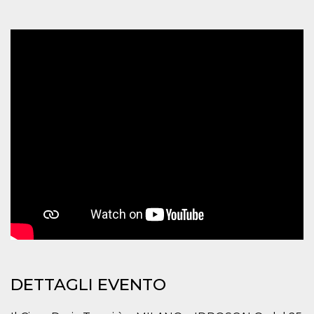
mese
viene
m.stripe.com
generalmente
utilizzato per le
prestazioni e
l'ottimizzazione
dei servizi di
elaborazione
dei pagamenti,
facilitando la
memorizzazione
dei contenuti
sul browser per
rendere le
pagine più
veloci.
CookieScriptConsent
4
Questo cookie
CookieScript
settimane
viene utilizzato
oooh.events
2 giorni
dal servizio
Cookie-
Script.com per
ricordare le
preferenze di
consenso sui
cookie dei
visitatori. È
necessario che il
banner dei
cookie di
DETTAGLI EVENTO
Cookie-
Script.com
funzioni