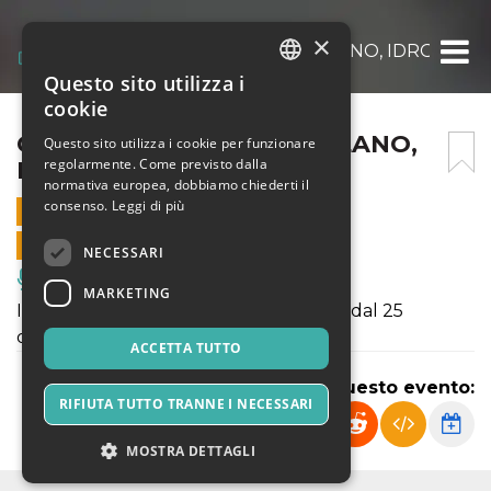
×
CIRCO DARIX TOGNI A MILANO, IDROSCAL
Questo sito utilizza i
ITALIAN
cookie
ENGLISH
CIRCO DARIX TOGNI A MILANO,
Questo sito utilizza i cookie per funzionare
regolarmente. Come previsto dalla
IDROSCALO
SPANISH
normativa europea, dobbiamo chiederti il
consenso.
Leggi di più
26 DICEMBRE 2018 - 20:45
VENDITE ONLINE TERMINATE
NECESSARI
Musica, Eventi Live, Club
MARKETING
Il Circo Darix Togni a Milano, Idroscalo, dal 25
dicembre al 27 gennaio
ACCETTA TUTTO
Condividi questo evento:
RIFIUTA TUTTO TRANNE I NECESSARI
MOSTRA DETTAGLI