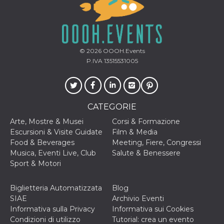
secondi
Cloudflare 
.hubspot.com
distinguere 
umani e bot
vantaggioso 
sito Web, al
di effettuar
rapporti val
© 2026
OOOH.Events
sull'utilizzo
proprio sit
P.IVA 13515531005
_cfuvid
.hubspot.com
Sessione
Questo coo
viene utiliz
Cloudflare 
monitorare 
utenti attra
CATEGORIE
le sessioni 
ottimizzare
Arte, Mostre & Musei
Corsi & Formazione
l'esperienza
dell'utente
Escursioni & Visite Guidate
Film & Media
mantenendo
Food & Beverages
Meeting, Fiere, Congressi
coerenza de
sessione e
Musica, Eventi Live, Club
Salute & Benessere
fornendo se
Sport & Motori
personalizza
YSC
Sessione
Questo cook
Google LLC
impostato 
.youtube.com
Biglietteria Automatizzata
Blog
YouTube pe
SIAE
Archivio Eventi
tenere tracc
delle
Informativa sulla Privacy
Informativa sui Cookies
visualizzazi
Condizioni di utilizzo
Tutorial: crea un evento
video incorp