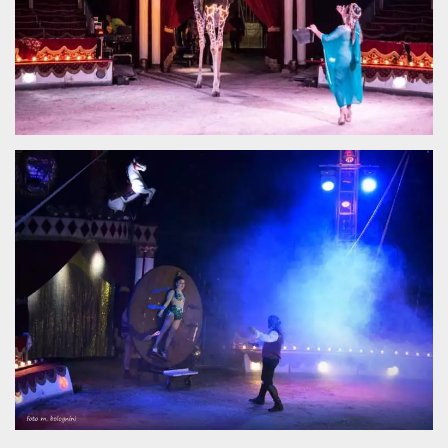
.oooh.events
browser accetti i
cookie.
PHPSESSID
Sessione
Cookie
PHP.net
generato da
oooh.events
applicazioni
basate sul
linguaggio PHP.
Si tratta di un
identificatore
generico
utilizzato per
mantenere le
variabili di
sessione utente.
Normalmente è
un numero
generato in
modo casuale, il
modo in cui
viene utilizzato
può essere
specifico per il
sito, ma un
buon esempio è
mantenere uno
stato di accesso
per un utente
tra le pagine.
m
1 anno 1
Questo cookie
Stripe