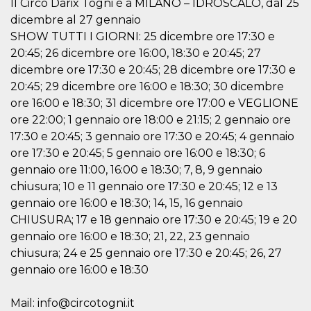
Il Circo Darix Togni è a MILANO – IDROSCALO, dal 25
correttamente.
dicembre al 27 gennaio
Storage declaration
SHOW TUTTI I GIORNI: 25 dicembre ore 17:30 e
Storage
20:45; 26 dicembre ore 16:00, 18:30 e 20:45; 27
Nome
Descrizione
type
dicembre ore 17:30 e 20:45; 28 dicembre ore 17:30 e
fbssls_314278995690155
Session
20:45; 29 dicembre ore 16:00 e 18:30; 30 dicembre
storage
ore 16:00 e 18:30; 31 dicembre ore 17:00 e VEGLIONE
wpEmojiSettingsSupports
Session
ore 22:00; 1 gennaio ore 18:00 e 21:15; 2 gennaio ore
storage
17:30 e 20:45; 3 gennaio ore 17:30 e 20:45; 4 gennaio
cn_uc__
Local
storage
ore 17:30 e 20:45; 5 gennaio ore 16:00 e 18:30; 6
gennaio ore 11:00, 16:00 e 18:30; 7, 8, 9 gennaio
chiusura; 10 e 11 gennaio ore 17:30 e 20:45; 12 e 13
gennaio ore 16:00 e 18:30; 14, 15, 16 gennaio
CHIUSURA; 17 e 18 gennaio ore 17:30 e 20:45; 19 e 20
gennaio ore 16:00 e 18:30; 21, 22, 23 gennaio
chiusura; 24 e 25 gennaio ore 17:30 e 20:45; 26, 27
Provider /
Nome
Scadenza
Descrizione
gennaio ore 16:00 e 18:30
Dominio
c_user
4
Cookie di a
Meta
settimane
utente. Può
Platform Inc.
Mail: info@circotogni.it
2 giorni
essere di se
.facebook.com