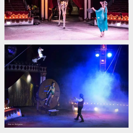
server.
wordpress_test_cookie
Sessione
Cookie di
Automattic
Wordpress,
Inc.
verifica che il
.oooh.events
browser accetti i
cookie.
PHPSESSID
Sessione
Cookie
PHP.net
generato da
oooh.events
applicazioni
basate sul
linguaggio PHP.
Si tratta di un
identificatore
generico
utilizzato per
mantenere le
variabili di
sessione utente.
Normalmente è
un numero
generato in
modo casuale, il
modo in cui
viene utilizzato
può essere
specifico per il
sito, ma un
buon esempio è
mantenere uno
stato di accesso