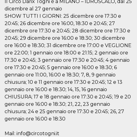
memorizzazione
Il Circo Darix Togni è a MILANO – IDROSCALO, dal 25
dei contenuti
dicembre al 27 gennaio
sul browser per
rendere le
SHOW TUTTI I GIORNI: 25 dicembre ore 17:30 e
pagine più
veloci.
20:45; 26 dicembre ore 16:00, 18:30 e 20:45; 27
dicembre ore 17:30 e 20:45; 28 dicembre ore 17:30 e
Storage declaration
20:45; 29 dicembre ore 16:00 e 18:30; 30 dicembre
Nome
Storage type
Descrizione
ore 16:00 e 18:30; 31 dicembre ore 17:00 e VEGLIONE
wpEmojiSettingsSupports
Archiviazione
ore 22:00; 1 gennaio ore 18:00 e 21:15; 2 gennaio ore
di sessione
17:30 e 20:45; 3 gennaio ore 17:30 e 20:45; 4 gennaio
cn_uc__
Archiviazione
ore 17:30 e 20:45; 5 gennaio ore 16:00 e 18:30; 6
locale
gennaio ore 11:00, 16:00 e 18:30; 7, 8, 9 gennaio
fbssls_314278995690155
Archiviazione
chiusura; 10 e 11 gennaio ore 17:30 e 20:45; 12 e 13
di sessione
gennaio ore 16:00 e 18:30; 14, 15, 16 gennaio
CHIUSURA; 17 e 18 gennaio ore 17:30 e 20:45; 19 e 20
gennaio ore 16:00 e 18:30; 21, 22, 23 gennaio
Provider /
chiusura; 24 e 25 gennaio ore 17:30 e 20:45; 26, 27
Nome
Scadenza
Descrizione
Dominio
gennaio ore 16:00 e 18:30
__Secure-
.youtube.com
5 mesi 4
YNID
settimane
Provider /
Nome
Scadenza
Descrizione
Mail: info@circotogni.it
Dominio