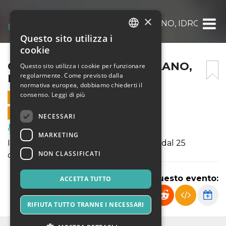
×
CIRCO DARIX TOGNI A MILANO, IDROSCAL
Questo sito utilizza i
ITALIAN
cookie
ENGLISH
CIRCO DARIX TOGNI A MILANO,
Questo sito utilizza i cookie per funzionare
regolarmente. Come previsto dalla
IDROSCALO
SPANISH
normativa europea, dobbiamo chiederti il
consenso.
Leggi di più
24 GENNAIO 2019 - 17:30
VENDITE ONLINE TERMINATE
NECESSARI
Musica, Eventi Live, Club
MARKETING
Il Circo Darix Togni a Milano, Idroscalo, dal 25
NON CLASSIFICATI
dicembre al 27 gennaio
Condividi questo evento:
ACCETTA TUTTO
RIFIUTA TUTTO TRANNE I NECESSARI