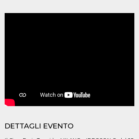
per un utente
tra le pagine.
CookieScriptConsent
4
Questo cookie
CookieScript
settimane
viene utilizzato
oooh.events
2 giorni
dal servizio
Cookie-
Script.com per
ricordare le
preferenze di
consenso sui
cookie dei
visitatori. È
necessario che il
banner dei
cookie di
Cookie-
Script.com
funzioni
correttamente.
m
1 anno 1
Questo cookie
Stripe
mese
viene
m.stripe.com
generalmente
utilizzato per le
prestazioni e
l'ottimizzazione
dei servizi di
DETTAGLI EVENTO
elaborazione
dei pagamenti,
facilitando la