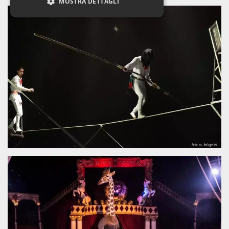
MOSTRA DETTAGLI
Necessari
Marketing
Non classificati
I cookie strettamente necessari o tecnici sono
indispensabili al funzionamento del sito. I
servizi qui presenti non potranno funzionare
senza.
Provider /
Nome
Scadenza
Descrizione
Dominio
cf_clearance
1 anno
Clearance
Cloudflare,
Cookie from
Inc.
CloudFlare
.oooh.events
stores the proof
of challenge
passed. It is
used to no
longer issue a
captcha or
jschallenge
challenge if
present. It is
required to
reach origin