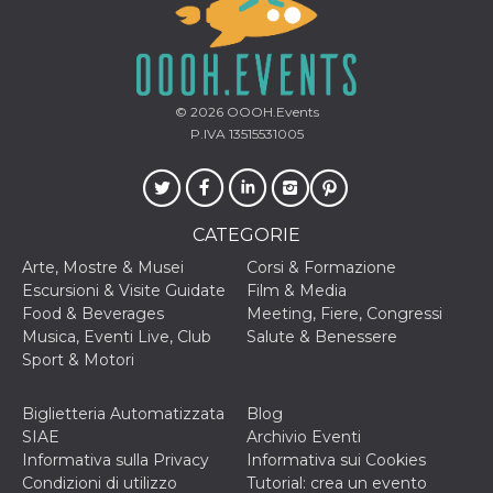
sessione
.facebook.com
VISITOR_INFO1_LIVE
5 mesi 4
Questo cook
Google LLC
settimane
impostato 
.youtube.com
Youtube pe
tenere tracc
delle prefe
© 2026
OOOH.Events
dell'utente p
video di Yo
P.IVA 13515531005
incorporati 
siti; può an
determinare 
visitatore de
web sta
utilizzando 
CATEGORIE
nuova o la
vecchia ver
Arte, Mostre & Musei
Corsi & Formazione
dell'interfac
Youtube.
Escursioni & Visite Guidate
Film & Media
Food & Beverages
Meeting, Fiere, Congressi
VISITOR_PRIVACY_METADATA
5 mesi 4
Questo coo
YouTube
settimane
viene utiliz
.youtube.com
Musica, Eventi Live, Club
Salute & Benessere
per memori
Sport & Motori
le scelte di
consenso e
privacy dell
per la loro
Biglietteria Automatizzata
Blog
interazione 
SIAE
Archivio Eventi
sito. Registr
sul consens
Informativa sulla Privacy
Informativa sui Cookies
visitatore r
Condizioni di utilizzo
Tutorial: crea un evento
a varie poli