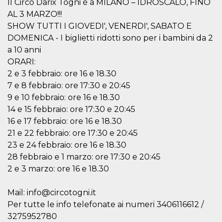
Il Circo Darix Togni è a MILANO – IDROSCALO, FINO
correttamente.
AL 3 MARZO!!!
Storage declaration
SHOW TUTTI I GIOVEDI', VENERDI', SABATO E
Storage
DOMENICA - I biglietti ridotti sono per i bambini da 2
Nome
Descrizione
type
a 10 anni
fbssls_314278995690155
Session
ORARI:
storage
2 e 3 febbraio: ore 16 e 18.30
wpEmojiSettingsSupports
Session
7 e 8 febbraio: ore 17:30 e 20:45
storage
9 e 10 febbraio: ore 16 e 18.30
cn_uc__
Local
storage
14 e 15 febbraio: ore 17:30 e 20:45
16 e 17 febbraio: ore 16 e 18.30
21 e 22 febbraio: ore 17:30 e 20:45
23 e 24 febbraio: ore 16 e 18.30
28 febbraio e 1 marzo: ore 17:30 e 20:45
2 e 3 marzo: ore 16 e 18.30
Provider /
Nome
Scadenza
Descrizione
Mail: info@circotogni.it
Dominio
Per tutte le info telefonate ai numeri 3406116612 /
c_user
4
Cookie di a
Meta
settimane
utente. Può
Platform Inc.
3275952780
2 giorni
essere di se
.facebook.com