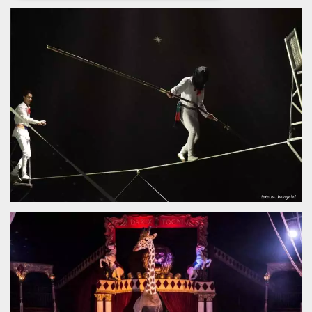
Necessari
Marketing
I cookie strettamente necessari o tecnici sono
indispensabili al funzionamento del sito. I
servizi qui presenti non potranno funzionare
senza.
Provider /
Nome
Scadenza
Descrizione
Dominio
cf_clearance
1 anno
Clearance
Cloudflare,
Cookie from
Inc.
CloudFlare
.oooh.events
stores the proof
of challenge
passed. It is
used to no
longer issue a
captcha or
jschallenge
challenge if
present. It is
required to
reach origin
server.
wordpress_test_cookie
Sessione
Cookie di
Automattic
Wordpress,
Inc.
verifica che il