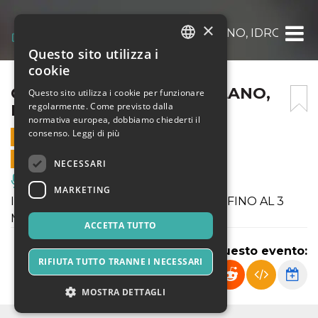
×
CIRCO DARIX TOGNI A MILANO, IDROSCAL
Questo sito utilizza i
ITALIAN
cookie
ENGLISH
CIRCO DARIX TOGNI A MILANO,
Questo sito utilizza i cookie per funzionare
regolarmente. Come previsto dalla
IDROSCALO
SPANISH
normativa europea, dobbiamo chiederti il
consenso.
Leggi di più
21 FEBBRAIO 2019 - 17:30
VENDITE ONLINE TERMINATE
NECESSARI
Musica, Eventi Live, Club
MARKETING
Il Circo Darix Togni a Milano, Idroscalo, FINO AL 3
MARZO!!!
ACCETTA TUTTO
Condividi questo evento:
RIFIUTA TUTTO TRANNE I NECESSARI
MOSTRA DETTAGLI