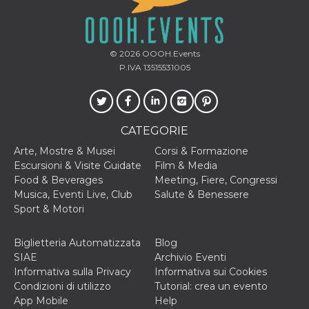
secondi
Cloudflare 
.hubspot.com
distinguere 
umani e bot
vantaggioso 
sito Web, al
di effettuar
© 2026
OOOH.Events
rapporti val
P.IVA 13515531005
sull'utilizzo
proprio sit
_cfuvid
.hubspot.com
Sessione
Questo coo
viene utiliz
Cloudflare 
CATEGORIE
monitorare 
utenti attra
Arte, Mostre & Musei
Corsi & Formazione
le sessioni 
ottimizzare
Escursioni & Visite Guidate
Film & Media
l'esperienza
Food & Beverages
Meeting, Fiere, Congressi
dell'utente
mantenendo
Musica, Eventi Live, Club
Salute & Benessere
coerenza de
Sport & Motori
sessione e
fornendo se
personalizza
Biglietteria Automatizzata
Blog
YSC
Sessione
Questo cook
Google LLC
SIAE
Archivio Eventi
impostato 
.youtube.com
YouTube pe
Informativa sulla Privacy
Informativa sui Cookies
tenere tracc
Condizioni di utilizzo
Tutorial: crea un evento
delle
visualizzazi
App Mobile
Help
video incorp