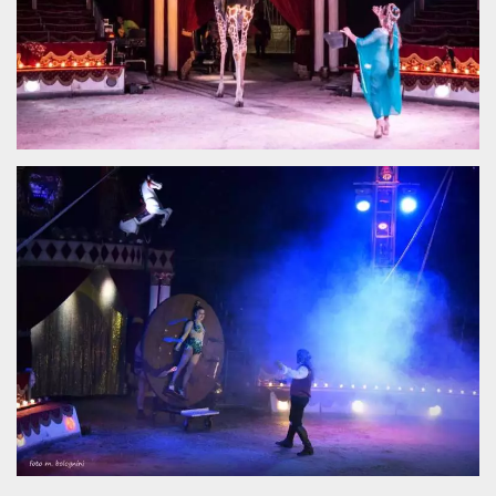
.oooh.events
browser accetti i
cookie.
PHPSESSID
Sessione
Cookie
PHP.net
generato da
oooh.events
applicazioni
basate sul
linguaggio PHP.
Si tratta di un
identificatore
generico
utilizzato per
mantenere le
variabili di
sessione utente.
Normalmente è
un numero
generato in
modo casuale, il
modo in cui
viene utilizzato
può essere
specifico per il
sito, ma un
buon esempio è
mantenere uno
stato di accesso
per un utente
tra le pagine.
m
1 anno 1
Questo cookie
Stripe