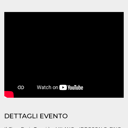
mese
viene
m.stripe.com
generalmente
utilizzato per le
prestazioni e
l'ottimizzazione
dei servizi di
elaborazione
dei pagamenti,
facilitando la
memorizzazione
dei contenuti
sul browser per
rendere le
pagine più
veloci.
CookieScriptConsent
4
Questo cookie
CookieScript
settimane
viene utilizzato
oooh.events
2 giorni
dal servizio
Cookie-
Script.com per
ricordare le
preferenze di
consenso sui
cookie dei
visitatori. È
necessario che il
banner dei
cookie di
DETTAGLI EVENTO
Cookie-
Script.com
funzioni