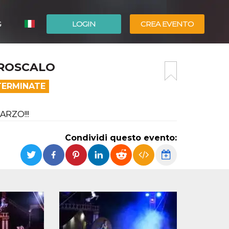
G
LOGIN
CREA EVENTO
ESPAÑOL
DROSCALO
ENGLISH
TERMINATE
MARZO!!!
Condividi questo evento: