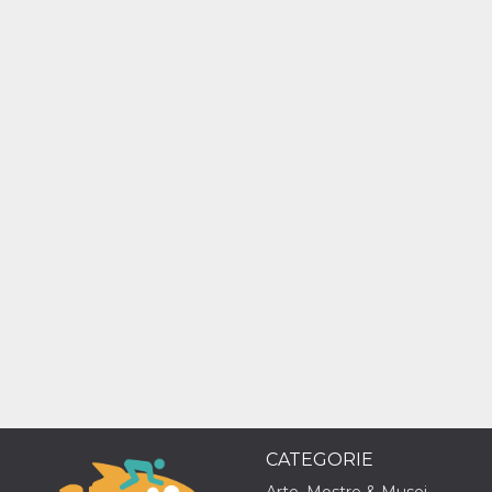
mese
viene
m.stripe.com
generalmente
utilizzato per le
prestazioni e
l'ottimizzazione
dei servizi di
elaborazione
dei pagamenti,
facilitando la
memorizzazione
dei contenuti
sul browser per
rendere le
pagine più
veloci.
CookieScriptConsent
4
Questo cookie
CookieScript
settimane
viene utilizzato
oooh.events
2 giorni
dal servizio
Cookie-
Script.com per
ricordare le
preferenze di
consenso sui
cookie dei
visitatori. È
necessario che il
banner dei
cookie di
Cookie-
CATEGORIE
Script.com
funzioni
Arte, Mostre & Musei