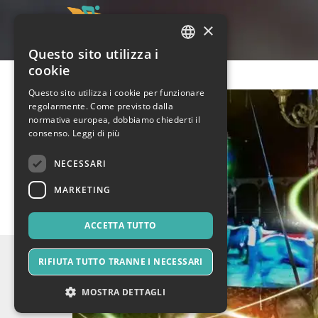
×
Questo sito utilizza i
ITALIAN
cookie
ENGLISH
Questo sito utilizza i cookie per funzionare
regolarmente. Come previsto dalla
SPANISH
normativa europea, dobbiamo chiederti il
consenso.
Leggi di più
NECESSARI
MARKETING
ACCETTA TUTTO
RIFIUTA TUTTO TRANNE I NECESSARI
MOSTRA DETTAGLI