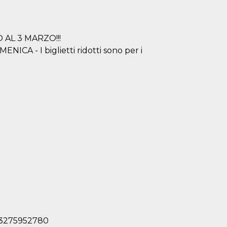
O AL 3 MARZO!!!
CA - I biglietti ridotti sono per i
/ 3275952780