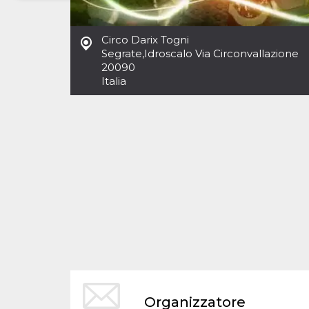
Necessari
Marketing
Circo Darix Togni
I cookie strettamente necessari o tecnici sono
Segrate
,
Idroscalo Via Circonvallazione
indispensabili al funzionamento del sito. I
20090
servizi qui presenti non potranno funzionare
Italia
senza.
Provider /
Nome
Scadenza
Descrizione
Dominio
cf_clearance
1 anno
Clearance
Cloudflare,
Cookie from
Inc.
CloudFlare
.oooh.events
stores the proof
of challenge
passed. It is
used to no
longer issue a
captcha or
jschallenge
challenge if
present. It is
required to
reach origin
server.
wordpress_test_cookie
Sessione
Cookie di
Automattic
Organizzatore
Wordpress,
Inc.
verifica che il