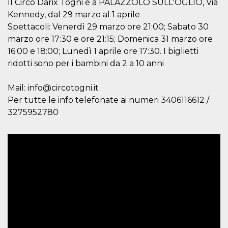
Il Circo Darix Togni è a PALAZZOLO SULL'OGLIO, Via
correttamente.
Kennedy, dal 29 marzo al 1 aprile
Storage declaration
Spettacoli: Venerdì 29 marzo ore 21:00; Sabato 30
Storage
marzo ore 17:30 e ore 21:15; Domenica 31 marzo ore
Nome
Descrizione
type
16:00 e 18:00; Lunedì 1 aprile ore 17:30. I biglietti
fbssls_314278995690155
Session
ridotti sono per i bambini da 2 a 10 anni
storage
wpEmojiSettingsSupports
Session
Mail: info@circotogni.it
storage
Per tutte le info telefonate ai numeri 3406116612 /
cn_uc__
Local
storage
3275952780
Provider /
Nome
Scadenza
Descrizione
Dominio
c_user
4
Cookie di a
Meta
settimane
utente. Può
Platform Inc.
2 giorni
essere di se
.facebook.com