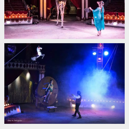
.oooh.events
browser accetti i
cookie.
PHPSESSID
Sessione
Cookie
PHP.net
generato da
oooh.events
applicazioni
basate sul
linguaggio PHP.
Si tratta di un
identificatore
generico
utilizzato per
mantenere le
variabili di
sessione utente.
Normalmente è
un numero
generato in
modo casuale, il
modo in cui
viene utilizzato
può essere
specifico per il
sito, ma un
buon esempio è
mantenere uno
stato di accesso
per un utente
tra le pagine.
m
1 anno 1
Questo cookie
Stripe