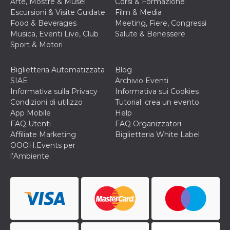
Arte, Mostre & Musei
Corsi & Formazione
secondi
Cloudflare 
.hubspot.com
distinguere 
Escursioni & Visite Guidate
Film & Media
umani e bot
Food & Beverages
Meeting, Fiere, Congressi
vantaggioso 
sito Web, al
Musica, Eventi Live, Club
Salute & Benessere
di effettuar
Sport & Motori
rapporti val
sull'utilizzo
proprio sit
Biglietteria Automatizzata
Blog
_cfuvid
.hubspot.com
Sessione
Questo coo
SIAE
Archivio Eventi
viene utiliz
Cloudflare 
Informativa sulla Privacy
Informativa sui Cookies
monitorare 
Condizioni di utilizzo
Tutorial: crea un evento
utenti attra
le sessioni 
App Mobile
Help
ottimizzare
FAQ Utenti
FAQ Organizzatori
l'esperienza
dell'utente
Affiliate Marketing
Biglietteria White Label
mantenendo
OOOH.Events per
coerenza de
sessione e
l’Ambiente
fornendo se
personalizza
YSC
Sessione
Questo cook
Google LLC
impostato 
.youtube.com
YouTube pe
tenere tracc
delle
visualizzazi
video incorp