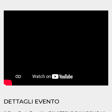
mese
viene
m.stripe.com
generalmente
utilizzato per le
prestazioni e
l'ottimizzazione
dei servizi di
elaborazione
dei pagamenti,
facilitando la
memorizzazione
dei contenuti
sul browser per
rendere le
pagine più
veloci.
CookieScriptConsent
4
Questo cookie
CookieScript
settimane
viene utilizzato
oooh.events
2 giorni
dal servizio
Cookie-
Script.com per
ricordare le
preferenze di
consenso sui
cookie dei
visitatori. È
necessario che il
banner dei
cookie di
DETTAGLI EVENTO
Cookie-
Script.com
funzioni