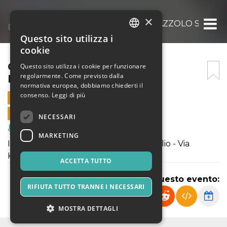
×
CIRCO DARIX TOGNI A PALAZZOLO SULL O
Questo sito utilizza i
ITALIAN
cookie
ENGLISH
CIRCO DARIX TOGNI A
Questo sito utilizza i cookie per funzionare
regolarmente. Come previsto dalla
PALAZZOLO SULL OGLIO
SPANISH
normativa europea, dobbiamo chiederti il
consenso.
Leggi di più
1 APRILE 2019 - 17:30
VENDITE ONLINE TERMINATE
NECESSARI
Musica, Eventi Live, Club
MARKETING
Il Circo Darix Togni a Palazzolo sull'Oglio - Via
Kennedy, dal 29 marzo al 1 aprile
ACCETTA TUTTO
Condividi questo evento:
RIFIUTA TUTTO TRANNE I NECESSARI
MOSTRA DETTAGLI