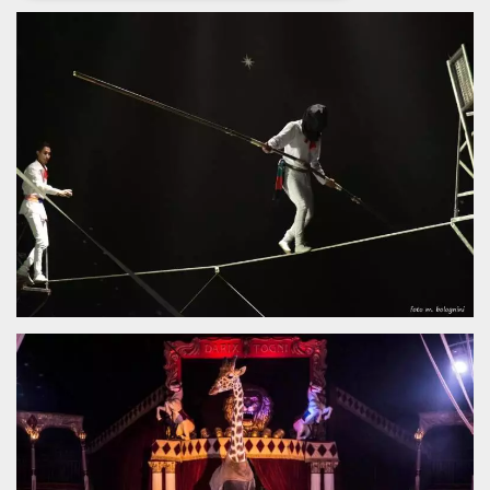
Necessari
Marketing
I cookie strettamente necessari o tecnici sono
indispensabili al funzionamento del sito. I
servizi qui presenti non potranno funzionare
senza.
Provider /
Nome
Scadenza
Descrizione
Dominio
cf_clearance
1 anno
Clearance
Cloudflare,
Cookie from
Inc.
CloudFlare
.oooh.events
stores the proof
of challenge
passed. It is
used to no
longer issue a
captcha or
jschallenge
challenge if
present. It is
required to
reach origin
server.
wordpress_test_cookie
Sessione
Cookie di
Automattic
Wordpress,
Inc.
verifica che il