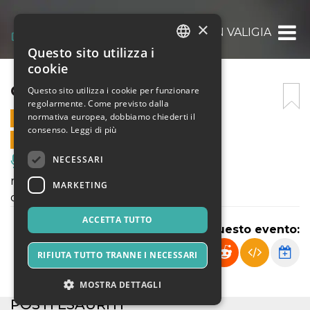
×
CIRCO IN VALIGIA
Questo sito utilizza i
ITALIAN
cookie
ENGLISH
CIRCO IN VALIGIA
Questo sito utilizza i cookie per funzionare
regolarmente. Come previsto dalla
SPANISH
normativa europea, dobbiamo chiederti il
27 FEBBRAIO 2025 - 11:00
consenso.
Leggi di più
VENDITE ONLINE TERMINATE
NECESSARI
Musica, Eventi Live, Club
regia di Bano Ferrari
MARKETING
con Gianluca Previato
ACCETTA TUTTO
Condividi questo evento:
RIFIUTA TUTTO TRANNE I NECESSARI
MOSTRA DETTAGLI
POSTI ESAURITI