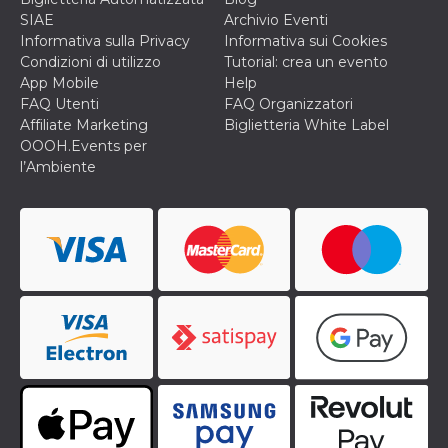
o persistent
SIAE
Archivio Eventi
30 giorni
Informativa sulla Privacy
Informativa sui Cookies
datr
2 anni
Questo coo
Meta
Condizioni di utilizzo
Tutorial: crea un evento
identifica il
Platform Inc.
browser che
App Mobile
Help
.facebook.com
connette a
FAQ Utenti
FAQ Organizzatori
Facebook. 
direttament
Affiliate Marketing
Biglietteria White Label
legato alla 
OOOH.Events per
Facebook
dell'utente.
l’Ambiente
Facebook s
che viene
utilizzato p
aiutare con 
sicurezza e a
di accesso
sospette, in
particolare p
rilevamento
bot che ten
di accedere 
servizio. F
afferma anc
il profilo
comportame
associato a
ciascun coo
datr viene
eliminato d
giorni. Que