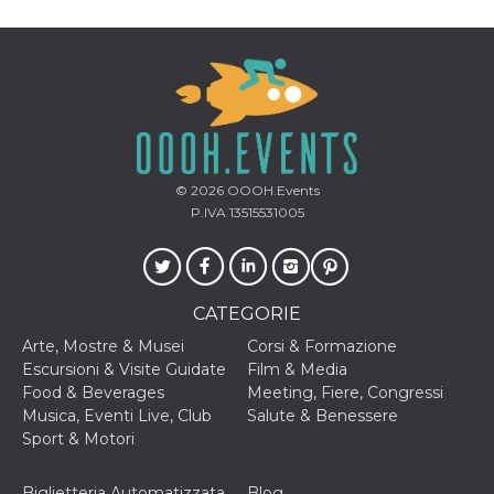
correttamente.
Storage declaration
Storage
Nome
Descrizione
type
fbssls_314278995690155
Session
storage
wpEmojiSettingsSupports
Session
storage
© 2026
OOOH.Events
P.IVA 13515531005
cn_uc__
Local
storage
CATEGORIE
Arte, Mostre & Musei
Corsi & Formazione
Escursioni & Visite Guidate
Film & Media
Food & Beverages
Meeting, Fiere, Congressi
Provider /
Musica, Eventi Live, Club
Salute & Benessere
Nome
Scadenza
Descrizione
Dominio
Sport & Motori
c_user
4
Cookie di a
Meta
settimane
utente. Può
Platform Inc.
2 giorni
essere di se
Biglietteria Automatizzata
Blog
.facebook.com