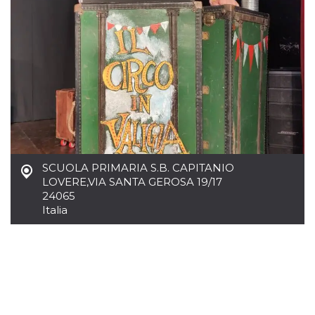
.oooh.events
browser accetti i
cookie.
PHPSESSID
Sessione
Cookie
PHP.net
generato da
oooh.events
applicazioni
basate sul
linguaggio PHP.
Si tratta di un
identificatore
generico
utilizzato per
mantenere le
variabili di
sessione utente.
Normalmente è
SCUOLA PRIMARIA S.B. CAPITANIO
un numero
generato in
LOVERE
,
VIA SANTA GEROSA 19/17
modo casuale, il
24065
modo in cui
viene utilizzato
Italia
può essere
specifico per il
sito, ma un
buon esempio è
mantenere uno
stato di accesso
per un utente
tra le pagine.
m
1 anno 1
Questo cookie
Stripe