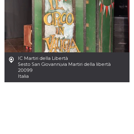
.oooh.events
browser accetti i
cookie.
PHPSESSID
Sessione
Cookie
PHP.net
generato da
oooh.events
applicazioni
basate sul
linguaggio PHP.
Si tratta di un
identificatore
generico
utilizzato per
mantenere le
IC Martiri della Libertà
variabili di
sessione utente.
Sesto San Giovanni
,
via Martiri della libertà
Normalmente è
20099
un numero
Italia
generato in
modo casuale, il
modo in cui
viene utilizzato
può essere
specifico per il
sito, ma un
buon esempio è
mantenere uno
stato di accesso
per un utente
tra le pagine.
m
1 anno 1
Questo cookie
Stripe