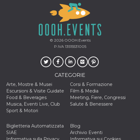
correttamente.
Storage declaration
Storage
Nome
Descrizione
type
fbssls_314278995690155
Session
© 2026
OOOH.Events
storage
P.IVA 13515531005
wpEmojiSettingsSupports
Session
storage
cn_uc__
Local
storage
CATEGORIE
Arte, Mostre & Musei
Corsi & Formazione
Escursioni & Visite Guidate
Film & Media
Food & Beverages
Meeting, Fiere, Congressi
Musica, Eventi Live, Club
Salute & Benessere
Sport & Motori
Provider /
Nome
Scadenza
Descrizione
Dominio
Biglietteria Automatizzata
Blog
c_user
4
Cookie di a
Meta
SIAE
Archivio Eventi
settimane
utente. Può
Platform Inc.
Informativa sulla Privacy
Informativa sui Cookies
2 giorni
essere di se
.facebook.com