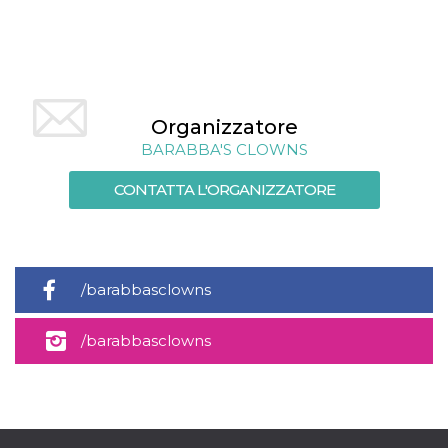
mese
viene
m.stripe.com
generalmente
utilizzato per le
prestazioni e
l'ottimizzazione
dei servizi di
elaborazione
dei pagamenti,
facilitando la
Organizzatore
memorizzazione
dei contenuti
BARABBA'S CLOWNS
sul browser per
rendere le
pagine più
CONTATTA L'ORGANIZZATORE
veloci.
CookieScriptConsent
4
Questo cookie
CookieScript
settimane
viene utilizzato
oooh.events
2 giorni
dal servizio
Cookie-
Script.com per
/barabbasclowns
ricordare le
preferenze di
consenso sui
/barabbasclowns
cookie dei
visitatori. È
necessario che il
banner dei
cookie di
Cookie-
Script.com
funzioni