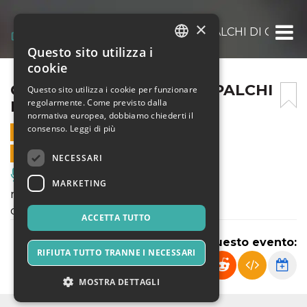
×
CIRCO IN VALIGIA – NEXT PALCHI DI CLASSE
Questo sito utilizza i
ITALIAN
cookie
ENGLISH
CIRCO IN VALIGIA – NEXT PALCHI
Questo sito utilizza i cookie per funzionare
regolarmente. Come previsto dalla
DI CLASSE
SPANISH
normativa europea, dobbiamo chiederti il
consenso.
Leggi di più
18 NOVEMBRE 2024 - 11:00
VENDITE ONLINE TERMINATE
NECESSARI
Musica, Eventi Live, Club
MARKETING
regia di Bano Ferrari
con Gianluca Previato
ACCETTA TUTTO
Condividi questo evento:
RIFIUTA TUTTO TRANNE I NECESSARI
MOSTRA DETTAGLI