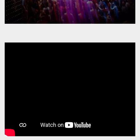
mese
viene
m.stripe.com
generalmente
utilizzato per le
prestazioni e
l'ottimizzazione
dei servizi di
elaborazione
dei pagamenti,
facilitando la
memorizzazione
dei contenuti
sul browser per
rendere le
pagine più
veloci.
CookieScriptConsent
4
Questo cookie
CookieScript
settimane
viene utilizzato
oooh.events
2 giorni
dal servizio
Cookie-
Script.com per
ricordare le
preferenze di
consenso sui
cookie dei
visitatori. È
necessario che il
banner dei
cookie di
Cookie-
Script.com
funzioni