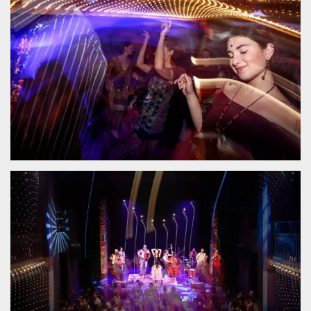
.oooh.events
browser accetti i
cookie.
PHPSESSID
Sessione
Cookie
PHP.net
generato da
oooh.events
applicazioni
basate sul
linguaggio PHP.
Si tratta di un
identificatore
generico
utilizzato per
mantenere le
variabili di
sessione utente.
Normalmente è
un numero
generato in
modo casuale, il
modo in cui
viene utilizzato
può essere
specifico per il
sito, ma un
buon esempio è
mantenere uno
stato di accesso
per un utente
tra le pagine.
m
1 anno 1
Questo cookie
Stripe