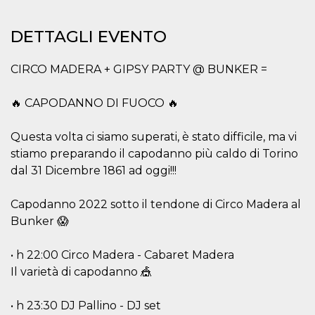
correttamente.
Storage declaration
DETTAGLI EVENTO
Storage
Nome
Descrizione
type
CIRCO MADERA + GIPSY PARTY @ BUNKER =
fbssls_314278995690155
Session
storage
🔥 CAPODANNO DI FUOCO 🔥
wpEmojiSettingsSupports
Session
storage
Questa volta ci siamo superati, è stato difficile, ma vi
cn_uc__
Local
storage
stiamo preparando il capodanno più caldo di Torino
dal 31 Dicembre 1861 ad oggi!!!
Capodanno 2022 sotto il tendone di Circo Madera al
Bunker 😱
• h 22:00 Circo Madera - Cabaret Madera
Provider /
Nome
Scadenza
Descrizione
Il varietà di capodanno 🎪
Dominio
c_user
4
Cookie di a
Meta
settimane
utente. Può
Platform Inc.
• h 23:30 DJ Pallino - DJ set
2 giorni
essere di se
.facebook.com