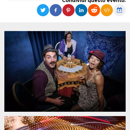
Condividi questo evento:
Necessari
Marketing
I cookie strettamente necessari o tecnici sono
indispensabili al funzionamento del sito. I
servizi qui presenti non potranno funzionare
senza.
Provider /
Nome
Scadenza
Descrizione
Dominio
cf_clearance
1 anno
Clearance
Cloudflare,
Cookie from
Inc.
CloudFlare
.oooh.events
stores the proof
of challenge
passed. It is
used to no
longer issue a
captcha or
jschallenge
challenge if
present. It is
required to
reach origin
server.
wordpress_test_cookie
Sessione
Cookie di
Automattic
Wordpress,
Inc.
verifica che il