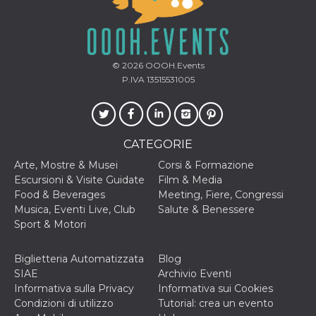
privacy,
garantendo 
loro prefer
siano onora
nelle sessio
future.
© 2026
OOOH.Events
__Secure-ROLLOUT_TOKEN
.youtube.com
5 mesi 4
Utilizzato d
P.IVA 13515531005
settimane
YouTube pe
gestire
l'implement
e la
sperimenta
delle funzio
CATEGORIE
Aiuta Googl
controllare 
Arte, Mostre & Musei
Corsi & Formazione
nuove
funzionalità
Escursioni & Visite Guidate
Film & Media
modifiche
Food & Beverages
Meeting, Fiere, Congressi
dell'interfac
vengono mo
Musica, Eventi Live, Club
Salute & Benessere
agli utenti
Sport & Motori
nell'ambito 
e
implementa
graduali,
Biglietteria Automatizzata
Blog
garantendo
SIAE
Archivio Eventi
un'esperien
coerente pe
Informativa sulla Privacy
Informativa sui Cookies
determinat
Condizioni di utilizzo
Tutorial: crea un evento
utente dura
esperiment