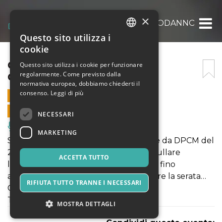
×
CIRCUS GIPSY PARTY – CAPODANNO @ B
Questo sito utilizza i
ITALIAN
cookie
ENGLISH
CIRCUS GIPSY PARTY –
Questo sito utilizza i cookie per funzionare
regolarmente. Come previsto dalla
CAPODANNO @ BUNKER
SPANISH
normativa europea, dobbiamo chiederti il
consenso.
Leggi di più
31 DICEMBRE 2021 - 22:00
VENDITE ONLINE TERMINATE
NECESSARI
Musica, Eventi Live, Club
MARKETING
Siamo spiacenti di informarvi che come da DPCM del
23/12/2021 ci vediamo costretti ad annullare
ACCETTA TUTTO
l'evento. Ci abbiamo sperato e provato fino
all’ultimo, ma non c’è modo di realizzare la serata…
RIFIUTA TUTTO TRANNE I NECESSARI
Ci dispiace. 😞
Torneremo appena sarà possibile 💪
MOSTRA DETTAGLI