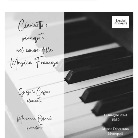
Necessari
Marketing
I cookie strettamente necessari o tecnici sono
indispensabili al funzionamento del sito. I
servizi qui presenti non potranno funzionare
senza.
Provider /
Nome
Scadenza
Descrizione
Dominio
cf_clearance
1 anno
Clearance
Cloudflare,
Cookie from
Inc.
CloudFlare
.oooh.events
stores the proof
of challenge
passed. It is
used to no
longer issue a
captcha or
jschallenge
challenge if
present. It is
required to
reach origin
server.
wordpress_test_cookie
Sessione
Cookie di
Automattic
Wordpress,
Inc.
verifica che il