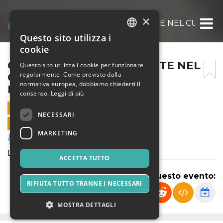
×
CLARINETTO E PIANOFORTE NEL CUORE 
Questo sito utilizza i
ITALIAN
cookie
ENGLISH
CLARINETTO E PIANOFORTE NEL
Questo sito utilizza i cookie per funzionare
regolarmente. Come previsto dalla
CUORE DELLA MUSICA
SPANISH
normativa europea, dobbiamo chiederti il
FRANCESE
consenso.
Leggi di più
18 MAGGIO 2024 - 19:30
NECESSARI
VENDITE ONLINE TERMINATE
MARKETING
Musica, Eventi Live, Club
Da definire
ACCETTA TUTTO
Condividi questo evento:
RIFIUTA TUTTO TRANNE I NECESSARI
MOSTRA DETTAGLI