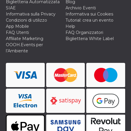
Biglietteria Automatizzata
Blog
cookie viene
anche trami
SIAE
Archivio Eventi
piace e altri
Informativa sulla Privacy
Informativa sui Cookies
pulsanti e t
Facebook
Condizioni di utilizzo
Tutorial: crea un evento
posizionati 
App Mobile
Help
molti siti W
diversi.
FAQ Utenti
FAQ Organizzatori
Affiliate Marketing
Biglietteria White Label
dpr
.facebook.com
1
permette di
OOOH.Events per
settimana
controllare 
funzione “S
l’Ambiente
su Facebook
pulsante “M
piace”, rac
le impostaz
della lingua
permettono
condividere
pagina.
fr
3 mesi
Contiene la
Meta
combinazio
Platform Inc.
ID univoco 
.facebook.com
browser e
dell'utente,
utilizzata pe
pubblicità m
oo
5 anni
consente
Meta
all'utente di
Platform Inc.