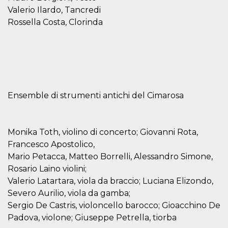
correttamente.
Valerio Ilardo, Tancredi
Storage declaration
Rossella Costa, Clorinda
Storage
Nome
Descrizione
type
fbssls_314278995690155
Session
storage
wpEmojiSettingsSupports
Session
storage
Ensemble di strumenti antichi del Cimarosa
cn_uc__
Local
storage
Monika Toth, violino di concerto; Giovanni Rota,
Francesco Apostolico,
Mario Petacca, Matteo Borrelli, Alessandro Simone,
Rosario Laino violini;
Valerio Latartara, viola da braccio; Luciana Elizondo,
Provider /
Severo Aurilio, viola da gamba;
Nome
Scadenza
Descrizione
Dominio
Sergio De Castris, violoncello barocco; Gioacchino De
c_user
4
Cookie di a
Meta
Padova, violone; Giuseppe Petrella, tiorba
settimane
utente. Può
Platform Inc.
2 giorni
essere di se
.facebook.com