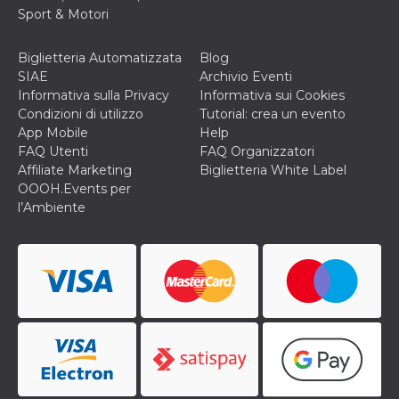
privacy,
Sport & Motori
garantendo 
loro prefer
siano onora
Biglietteria Automatizzata
Blog
nelle sessio
future.
SIAE
Archivio Eventi
Informativa sulla Privacy
Informativa sui Cookies
__Secure-ROLLOUT_TOKEN
.youtube.com
5 mesi 4
Utilizzato d
settimane
YouTube pe
Condizioni di utilizzo
Tutorial: crea un evento
gestire
App Mobile
Help
l'implement
e la
FAQ Utenti
FAQ Organizzatori
sperimenta
Affiliate Marketing
Biglietteria White Label
delle funzio
Aiuta Googl
OOOH.Events per
controllare 
l’Ambiente
nuove
funzionalità
modifiche
dell'interfac
vengono mo
agli utenti
nell'ambito 
e
implementa
graduali,
garantendo
un'esperien
coerente pe
determinat
utente dura
esperiment