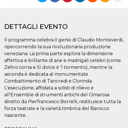
Necessari
Marketing
I cookie strettamente necessari o tecnici sono
DETTAGLI EVENTO
indispensabili al funzionamento del sito. I
servizi qui presenti non potranno funzionare
senza.
Il programma celebra il genio di Claudio Monteverdi,
Provider /
Nome
Scadenza
Descrizione
ripercorrendo la sua rivoluzionaria produzione
Dominio
veneziana. La prima parte esplora la dimensione
cf_clearance
1 anno
Clearance
Cloudflare,
Cookie from
affettiva e brillante di arie e madrigali celebri (come
Inc.
CloudFlare
.oooh.events
Zefiro torna e Sì dolce è ’l tormento), mentre la
stores the proof
of challenge
seconda è dedicata al monumentale
passed. It is
used to no
Combattimento di Tancredi e Clorinda.
longer issue a
L'esecuzione, affidata a solisti di rilievo e
captcha or
jschallenge
all'Ensemble di strumenti antichi del Cimarosa
challenge if
present. It is
diretto da Pierfrancesco Borrelli, restituisce tutta la
required to
reach origin
forza teatrale e la varietà timbrica del Barocco
server.
nascente.
wordpress_test_cookie
Sessione
Cookie di
Automattic
Wordpress,
Inc.
verifica che il