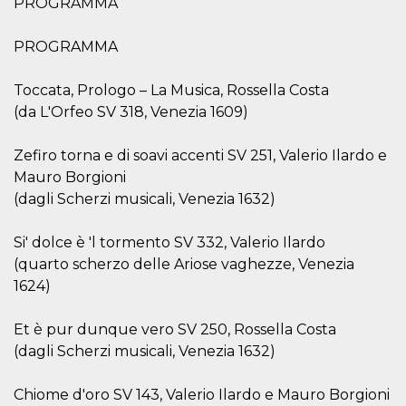
PROGRAMMA
.oooh.events
browser accetti i
cookie.
PROGRAMMA
PHPSESSID
Sessione
Cookie
PHP.net
generato da
oooh.events
applicazioni
Toccata, Prologo – La Musica, Rossella Costa
basate sul
linguaggio PHP.
(da L'Orfeo SV 318, Venezia 1609)
Si tratta di un
identificatore
generico
utilizzato per
Zefiro torna e di soavi accenti SV 251, Valerio Ilardo e
mantenere le
Mauro Borgioni
variabili di
sessione utente.
(dagli Scherzi musicali, Venezia 1632)
Normalmente è
un numero
generato in
Si' dolce è 'l tormento SV 332, Valerio Ilardo
modo casuale, il
modo in cui
(quarto scherzo delle Ariose vaghezze, Venezia
viene utilizzato
può essere
1624)
specifico per il
sito, ma un
buon esempio è
Et è pur dunque vero SV 250, Rossella Costa
mantenere uno
stato di accesso
(dagli Scherzi musicali, Venezia 1632)
per un utente
tra le pagine.
Chiome d'oro SV 143, Valerio Ilardo e Mauro Borgioni
m
1 anno 1
Questo cookie
Stripe