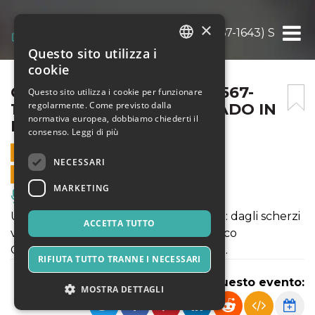
×
CLAUDIO MONTEVERDI (1567-1643) S’APRE I
Questo sito utilizza i
ITALIAN
cookie
ENGLISH
CLAUDIO MONTEVERDI (1567-
Questo sito utilizza i cookie per funzionare
regolarmente. Come previsto dalla
1643) S’APRE IL CIEL; IO VADO IN
SPANISH
normativa europea, dobbiamo chiederti il
PACE
consenso.
Leggi di più
20 GIUGNO 2026 - 20:00
NECESSARI
VENDITE ONLINE TERMINATE
MARKETING
Musica, Eventi Live, Club
Un viaggio nell'universo di Monteverdi: dagli scherzi
ACCETTA TUTTO
vocali veneziani al celebre e drammatico
Combattimento di Tancredi e Clorinda.
RIFIUTA TUTTO TRANNE I NECESSARI
Condividi questo evento:
MOSTRA DETTAGLI