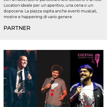
correttamente.
Location ideale per un aperitivo, una cena o un
Storage declaration
dopocena. La piazza ospita anche eventi musicali,
mostre e happening di vario genere.
Storage
Nome
Descrizione
type
PARTNER
fbssls_314278995690155
Session
storage
wpEmojiSettingsSupports
Session
storage
cn_uc__
Local
storage
Provider /
Nome
Scadenza
Descrizione
Dominio
c_user
4
Cookie di a
Meta
settimane
utente. Può
Platform Inc.
2 giorni
essere di se
.facebook.com