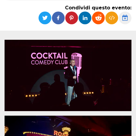
Condividi questo evento:
Necessari
Marketing
I cookie strettamente necessari o tecnici sono
indispensabili al funzionamento del sito. I
servizi qui presenti non potranno funzionare
senza.
Provider /
Nome
Scadenza
Descrizione
Dominio
cf_clearance
1 anno
Clearance
Cloudflare,
Cookie from
Inc.
CloudFlare
.oooh.events
stores the proof
of challenge
passed. It is
used to no
longer issue a
captcha or
jschallenge
challenge if
present. It is
required to
reach origin
server.
wordpress_test_cookie
Sessione
Cookie di
Automattic
Wordpress,
Inc.
verifica che il