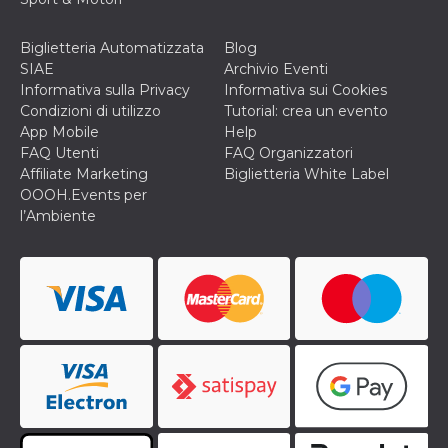
secondi
Cloudflare 
.hubspot.com
distinguere 
umani e bot
Biglietteria Automatizzata
Blog
vantaggioso 
sito Web, al
SIAE
Archivio Eventi
di effettuar
Informativa sulla Privacy
Informativa sui Cookies
rapporti val
sull'utilizzo
Condizioni di utilizzo
Tutorial: crea un evento
proprio sit
App Mobile
Help
_cfuvid
.hubspot.com
Sessione
Questo coo
FAQ Utenti
FAQ Organizzatori
viene utiliz
Affiliate Marketing
Biglietteria White Label
Cloudflare 
monitorare 
OOOH.Events per
utenti attra
l’Ambiente
le sessioni 
ottimizzare
l'esperienza
dell'utente
mantenendo
coerenza de
sessione e
fornendo se
personalizza
YSC
Sessione
Questo cook
Google LLC
impostato 
.youtube.com
YouTube pe
tenere tracc
delle
visualizzazi
video incorp