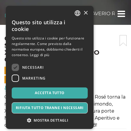
×
COCKTAIL COMEDY CLUB: SAVERIO RAIMO
Questo sito utilizza i
ITALIAN
cookie
ENGLISH
COCKTAIL COMEDY CLUB:
Questo sito utilizza i cookie per funzionare
regolarmente. Come previsto dalla
SAVERIO RAIMONDO +
SPANISH
normativa europea, dobbiamo chiederti il
XHULIANO DULE + SANDRO
consenso.
Leggi di più
CANORI
NECESSARI
5 FEBBRAIO 2026 - 21:00
MARKETING
VENDITE ONLINE TERMINATE
Musica, Eventi Live, Club
ACCETTA TUTTO
Come ogni giovedì, sul palco di Maison Rosé torna la
rCocktail Comedy Club con Saverio Raimondo,
RIFIUTA TUTTO TRANNE I NECESSARI
Xhuliano Dule e Sandro Canori. Apertura porte
Maison Rosé h20. Inizio spettacolo h21. Aperitivo e
MOSTRA DETTAGLI
cena a Cantina Rosé disponibile dalle 18!