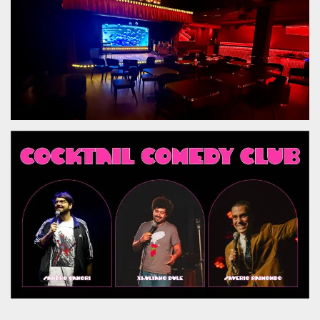
.oooh.events
browser accetti i
cookie.
PHPSESSID
Sessione
Cookie
PHP.net
generato da
oooh.events
applicazioni
basate sul
linguaggio PHP.
Si tratta di un
identificatore
generico
utilizzato per
mantenere le
variabili di
sessione utente.
Normalmente è
un numero
generato in
modo casuale, il
modo in cui
viene utilizzato
può essere
specifico per il
sito, ma un
buon esempio è
mantenere uno
stato di accesso
per un utente
tra le pagine.
m
1 anno 1
Questo cookie
Stripe