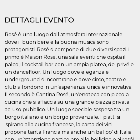
mese
viene
m.stripe.com
generalmente
utilizzato per le
prestazioni e
DETTAGLI EVENTO
l'ottimizzazione
dei servizi di
elaborazione
dei pagamenti,
Rosé è una luogo dall’atmosfera internazionale
facilitando la
memorizzazione
dove il buon bere e la buona musica sono
dei contenuti
sul browser per
protagonisti. Rosé si compone di due diversi spazi. il
rendere le
primo è Maison Rosé, una sala eventi che ospita il
pagine più
veloci.
palco, il cocktail bar con un ampia platea, dei privé e
CookieScriptConsent
4
Questo cookie
CookieScript
un dancefloor. Un luogo dove eleganza e
settimane
viene utilizzato
oooh.events
underground si incontrano e dove circo, teatro e
2 giorni
dal servizio
Cookie-
club si fondono in un’esperienza unica e innovativa.
Script.com per
ricordare le
Il secondo è Cantina Rosé, un'enoteca con piccola
preferenze di
cucina che si affaccia su una grande piazza privata
consenso sui
cookie dei
ad uso pubblico. Un luogo speciale sospeso tra un
visitatori. È
necessario che il
borgo italiano e un borgo provenzale. I piatti si
banner dei
cookie di
ispirano alla cucina francese, la carta dei vini
Cookie-
propone tanta Francia ma anche un bel po’ di Italia
Script.com
funzioni
con un’attenzione particolare alle bollicine e ai rosé!