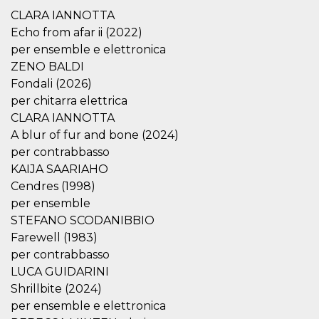
.oooh.events
browser accetti i
CLARA IANNOTTA
cookie.
Echo from afar ii (2022)
PHPSESSID
Sessione
Cookie
PHP.net
per ensemble e elettronica
generato da
oooh.events
applicazioni
ZENO BALDI
basate sul
linguaggio PHP.
Fondali (2026)
Si tratta di un
per chitarra elettrica
identificatore
generico
CLARA IANNOTTA
utilizzato per
mantenere le
A blur of fur and bone (2024)
variabili di
sessione utente.
per contrabbasso
Normalmente è
KAIJA SAARIAHO
un numero
generato in
Cendres (1998)
modo casuale, il
modo in cui
per ensemble
viene utilizzato
STEFANO SCODANIBBIO
può essere
specifico per il
Farewell (1983)
sito, ma un
buon esempio è
per contrabbasso
mantenere uno
stato di accesso
LUCA GUIDARINI
per un utente
Shrillbite (2024)
tra le pagine.
per ensemble e elettronica
m
1 anno 1
Questo cookie
Stripe