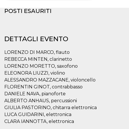
POSTI ESAURITI
Necessari
Marketing
I cookie strettamente necessari o tecnici sono
indispensabili al funzionamento del sito. I
servizi qui presenti non potranno funzionare
senza.
DETTAGLI EVENTO
Provider /
Nome
Scadenza
Descrizione
Dominio
LORENZO DI MARCO, flauto
cf_clearance
1 anno
Clearance
Cloudflare,
REBECCA MINTEN, clarinetto
Cookie from
Inc.
CloudFlare
.oooh.events
LORENZO MORETTO, saxofono
stores the proof
of challenge
ELEONORA LIUZZI, violino
passed. It is
ALESSANDRO MAZZACANE, violoncello
used to no
longer issue a
FLORENTIN GINOT, contrabbasso
captcha or
jschallenge
DANIELE NAVA, pianoforte
challenge if
ALBERTO ANHAUS, percussioni
present. It is
required to
GIULIA PASTORINO, chitarra elettronica
reach origin
server.
LUCA GUIDARINI, elettronica
CLARA IANNOTTA, elettronica
wordpress_test_cookie
Sessione
Cookie di
Automattic
Wordpress,
Inc.
verifica che il