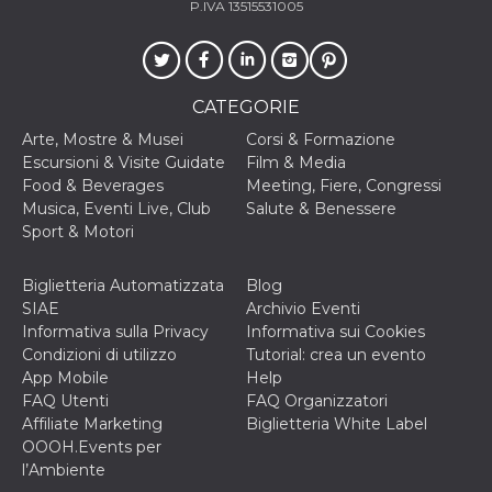
P.IVA 13515531005
secondi
Cloudflare 
.hubspot.com
distinguere 
umani e bot
vantaggioso 
sito Web, al
di effettuar
rapporti val
CATEGORIE
sull'utilizzo
proprio sit
Arte, Mostre & Musei
Corsi & Formazione
Escursioni & Visite Guidate
Film & Media
_cfuvid
.hubspot.com
Sessione
Questo coo
viene utiliz
Food & Beverages
Meeting, Fiere, Congressi
Cloudflare 
Musica, Eventi Live, Club
Salute & Benessere
monitorare 
utenti attra
Sport & Motori
le sessioni 
ottimizzare
l'esperienza
Biglietteria Automatizzata
Blog
dell'utente
mantenendo
SIAE
Archivio Eventi
coerenza de
Informativa sulla Privacy
Informativa sui Cookies
sessione e
fornendo se
Condizioni di utilizzo
Tutorial: crea un evento
personalizza
App Mobile
Help
YSC
Sessione
Questo cook
Google LLC
FAQ Utenti
FAQ Organizzatori
impostato 
.youtube.com
Affiliate Marketing
Biglietteria White Label
YouTube pe
tenere tracc
OOOH.Events per
delle
l’Ambiente
visualizzazi
video incorp