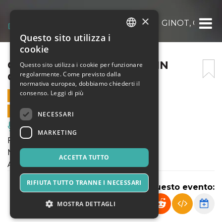
×
COLLETTIVO 21, FLORENTIN GINOT, CLAR
Questo sito utilizza i
ITALIAN
cookie
ENGLISH
COLLETTIVO 21, FLORENTIN
Questo sito utilizza i cookie per funzionare
regolarmente. Come previsto dalla
GINOT, CLARA IANNOTTA
SPANISH
normativa europea, dobbiamo chiederti il
consenso.
Leggi di più
22 LUGLIO 2026 - 19:30
VENDITE ONLINE TERMINATE
NECESSARI
Musica, Eventi Live, Club
MARKETING
Foresty International Music Festival
Mercoledì 22 luglio, ore 19.30
ACCETTA TUTTO
Abbazia di San Remigio, Parodi Ligure
RIFIUTA TUTTO TRANNE I NECESSARI
Condividi questo evento:
MOSTRA DETTAGLI