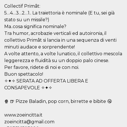
mese
viene
m.stripe.com
generalmente
Collectif Primât:
utilizzato per le
5…4…3…2…1.. La traiettoria è nominale (E tu, sei già
prestazioni e
l'ottimizzazione
stato su un missile?)
dei servizi di
elaborazione
Ma..cosa significa nominale?
dei pagamenti,
facilitando la
Tra humor, acrobazie verticali ed autoironia, il
memorizzazione
collettivo Primât si lancia in una sequenza di venti
dei contenuti
sul browser per
minuti audace e sorprendente!
rendere le
pagine più
A volte attento, a volte lunatico, il collettivo mescola
veloci.
leggerezza e fluidità su un doppio palo cinese.
CookieScriptConsent
4
Questo cookie
CookieScript
Per favore, ridete di noi e con noi.
settimane
viene utilizzato
oooh.events
2 giorni
dal servizio
Buon spettacolo!
Cookie-
Script.com per
✧✦✧ SERATA AD OFFERTA LIBERA E
ricordare le
CONSAPEVOLE ✧✦✧
preferenze di
consenso sui
cookie dei
visitatori. È
🍿 🍺 Pizze Baladin, pop corn, birrette e bibite 🤤
necessario che il
banner dei
cookie di
www.zoeincitta.it
Cookie-
Script.com
zoeincitta@gmail.com
funzioni