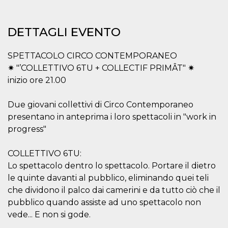
.oooh.events
browser accetti i
cookie.
DETTAGLI EVENTO
PHPSESSID
Sessione
Cookie
PHP.net
generato da
oooh.events
applicazioni
basate sul
SPETTACOLO CIRCO CONTEMPORANEO
linguaggio PHP.
Si tratta di un
✷ "’COLLETTIVO 6TU + COLLECTIF PRIMÂT" ✷
identificatore
generico
inizio ore 21.00
utilizzato per
mantenere le
variabili di
Due giovani collettivi di Circo Contemporaneo
sessione utente.
Normalmente è
presentano in anteprima i loro spettacoli in "work in
un numero
progress"
generato in
modo casuale, il
modo in cui
viene utilizzato
COLLETTIVO 6TU:
può essere
specifico per il
Lo spettacolo dentro lo spettacolo. Portare il dietro
sito, ma un
le quinte davanti al pubblico, eliminando quei teli
buon esempio è
mantenere uno
che dividono il palco dai camerini e da tutto ciò che il
stato di accesso
per un utente
pubblico quando assiste ad uno spettacolo non
tra le pagine.
vede... E non si gode.
m
1 anno 1
Questo cookie
Stripe