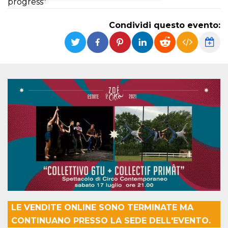
progress"
Necessari
Marketing
Condividi questo evento:
I cookie strettamente necessari o tecnici sono
indispensabili al funzionamento del sito. I
servizi qui presenti non potranno funzionare
senza.
Provider /
Nome
Scadenza
Descrizione
Dominio
cf_clearance
1 anno
Clearance
Cloudflare,
Cookie from
Inc.
CloudFlare
.oooh.events
stores the proof
of challenge
passed. It is
used to no
longer issue a
captcha or
jschallenge
challenge if
present. It is
required to
reach origin
server.
LE VENDITE ONLINE SONO TERMINATE MA
wordpress_test_cookie
Sessione
Cookie di
Automattic
CONTINUANO PRESSO LA SEDE DELL'EVENTO.
Wordpress,
Inc.
verifica che il