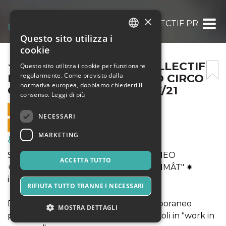
×
★ “COLLETTIVO 6TU + COLLECTIF PRIMÂT”
Questo sito utilizza i
ITALIAN
cookie
ENGLISH
★ “COLLETTIVO 6TU + COLLECTIF
Questo sito utilizza i cookie per funzionare
regolarmente. Come previsto dalla
PRIMÂT” ★ – SPETTACOLO CIRCO
SPANISH
normativa europea, dobbiamo chiederti il
CONTEMPORANEO – 17/07/21
consenso.
Leggi di più
17 LUGLIO 2021 - 21:00
NECESSARI
VENDITE ONLINE TERMINATE
MARKETING
Musica, Eventi Live, Club
SPETTACOLO CIRCO CONTEMPORANEO
ACCETTA TUTTO
✷ "’COLLETTIVO 6TU + COLLECTIF PRIMÂT" ✷
inizio ore 21.00
RIFIUTA TUTTO TRANNE I NECESSARI
Due giovani collettivi di Circo Contemporaneo
MOSTRA DETTAGLI
presentano in anteprima i loro spettacoli in "work in