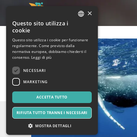
×
Questo sito utilizza i
ITALIAN
cookie
ENGLISH
Questo sito utilizza i cookie per funzionare
regolarmente. Come previsto dalla
SPANISH
normativa europea, dobbiamo chiederti il
consenso.
Leggi di più
NECESSARI
MARKETING
ACCETTA TUTTO
RIFIUTA TUTTO TRANNE I NECESSARI
MOSTRA DETTAGLI