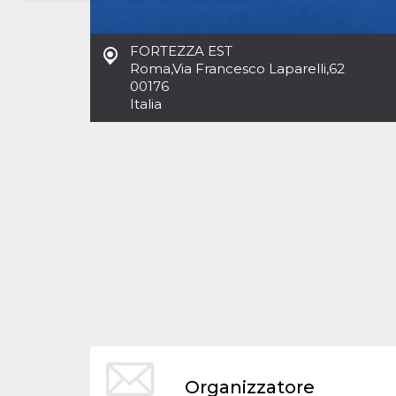
Necessari
Marketing
FORTEZZA EST
I cookie strettamente necessari o tecnici sono
Roma
,
Via Francesco Laparelli,62
indispensabili al funzionamento del sito. I
00176
servizi qui presenti non potranno funzionare
Italia
senza.
Provider /
Nome
Scadenza
Descrizione
Dominio
cf_clearance
1 anno
Clearance
Cloudflare,
Cookie from
Inc.
CloudFlare
.oooh.events
stores the proof
of challenge
passed. It is
used to no
longer issue a
captcha or
jschallenge
challenge if
present. It is
required to
reach origin
server.
wordpress_test_cookie
Sessione
Cookie di
Automattic
Organizzatore
Wordpress,
Inc.
verifica che il