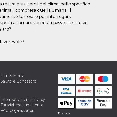
 teatrale sul tema del clima, nello specifico
e animali, compresa quella umana. Il
ldamento terrestre per interrogarsi
sposti a tornare sui nostri passi di fronte ad
altro?
 favorevole?
Film & Media
Salute & Benessere
Informativa sulla Privacy
Tutorial: crea un evento
FAQ Organizzatori
Trustpilot