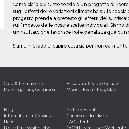
Come ciò’ a cui tutto tende è un progetto di ricerca
sugli effetti delle variazioni climatiche sulle speci
progetto prende a pretesto gli effetti del surrisca
sull’impatto delle nostre scelte individuali. Siamo di
un risultato che favorisce noi e penalizza qualcun 
Siamo in grado di capire cosa sia per noi realmente
Corsi & Formazione
Escursioni & Visite Guidate
Meeting, Fiere, Congressi
Musica, Eventi Live, Club
Blog
Archivio Eventi
Informativa sui Cookies
Condizioni di utilizzo
Help
FAQ Utenti
Biglietteria White Label
OOOH.Events per l’Ambiente