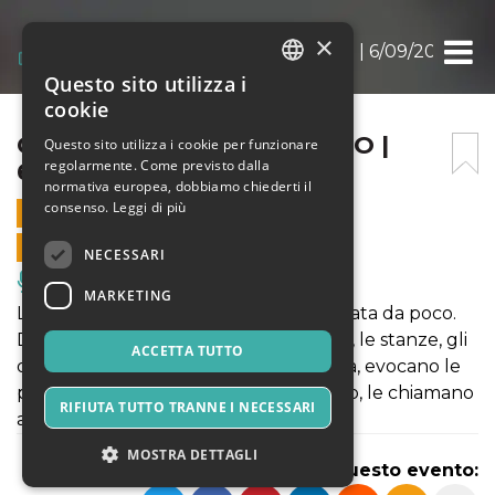
×
COME VA A PEZZI IL TEMPO | 6/09/2022
Questo sito utilizza i
ITALIAN
cookie
ENGLISH
COME VA A PEZZI IL TEMPO |
Questo sito utilizza i cookie per funzionare
regolarmente. Come previsto dalla
6/09/2022
SPANISH
normativa europea, dobbiamo chiederti il
consenso.
Leggi di più
6 SETTEMBRE 2022 - 18:00
VENDITE ONLINE TERMINATE
NECESSARI
Musica, Eventi Live, Club
MARKETING
Lo spettatore entra in una casa disabitata da poco.
Dal silenzio riaffiorano ricordi. Le porte, le stanze, gli
ACCETTA TUTTO
oggetti, gli odori raccontano una storia, evocano le
persone che hanno abitato quel luogo, le chiamano
RIFIUTA TUTTO TRANNE I NECESSARI
a ripetere scene già vissute.
MOSTRA DETTAGLI
Condividi questo evento: