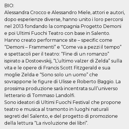
correttamente.
BIO:
Storage declaration
Alessandra Crocco e Alessandro Miele, attori e autori,
dopo esperienze diverse, hanno unito i loro percorsi
Storage
Nome
Descrizione
type
nel 2013 fondando la compagnia Progetto Demoni
e poi Ultimi Fuochi Teatro con base in Salento.
fbssls_314278995690155
Session
storage
Hanno creato performance site – specific come
wpEmojiSettingsSupports
Session
“Demoni – Frammenti” e “Come va a pezzi il tempo”
storage
e spettacoli per il teatro: “Fine di un romanzo”
cn_uc__
Local
ispirato a Dostoevskij, “L’ultimo valzer di Zelda” sulla
storage
vita e le opere di Francis Scott Fitzgerald e sua
moglie Zelda e “Sono solo un uomo” che
sovrappone le figure di Ulisse e Roberto Baggio. La
prossima produzione sarà incentrata sull’universo
letterario di Tommaso Landolfi.
Sono ideatori di Ultimi Fuochi Festival che propone
Provider /
teatro e musica al tramonto in luoghi naturali
Nome
Scadenza
Descrizione
Dominio
segreti del Salento, e del progetto di promozione
c_user
4
Cookie di a
Meta
della lettura “La rivoluzione dei libri”.
settimane
utente. Può
Platform Inc.
2 giorni
essere di se
.facebook.com