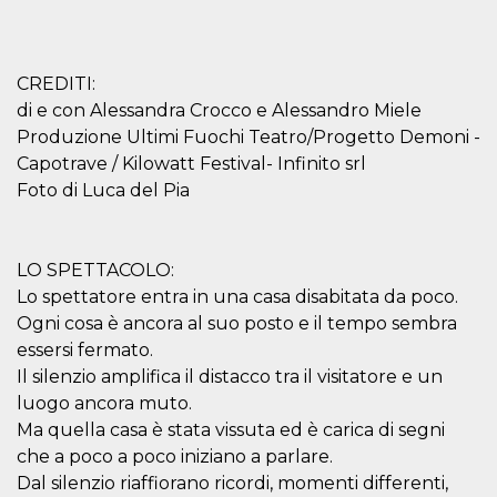
.oooh.events
browser accetti i
cookie.
PHPSESSID
Sessione
Cookie
PHP.net
generato da
oooh.events
CREDITI:
applicazioni
di e con Alessandra Crocco e Alessandro Miele
basate sul
linguaggio PHP.
Produzione Ultimi Fuochi Teatro/Progetto Demoni -
Si tratta di un
identificatore
Capotrave / Kilowatt Festival- Infinito srl
generico
utilizzato per
Foto di Luca del Pia
mantenere le
variabili di
sessione utente.
Normalmente è
un numero
LO SPETTACOLO:
generato in
Lo spettatore entra in una casa disabitata da poco.
modo casuale, il
modo in cui
Ogni cosa è ancora al suo posto e il tempo sembra
viene utilizzato
può essere
essersi fermato.
specifico per il
sito, ma un
Il silenzio amplifica il distacco tra il visitatore e un
buon esempio è
luogo ancora muto.
mantenere uno
stato di accesso
Ma quella casa è stata vissuta ed è carica di segni
per un utente
tra le pagine.
che a poco a poco iniziano a parlare.
Dal silenzio riaffiorano ricordi, momenti differenti,
m
1 anno 1
Questo cookie
Stripe