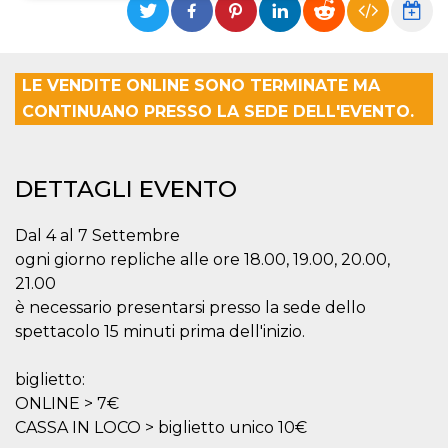
Necessari
Marketing
I cookie strettamente necessari o tecnici sono
LE VENDITE ONLINE SONO TERMINATE MA
indispensabili al funzionamento del sito. I
servizi qui presenti non potranno funzionare
CONTINUANO PRESSO LA SEDE DELL'EVENTO.
senza.
Provider /
Nome
Scadenza
Descrizione
Dominio
DETTAGLI EVENTO
cf_clearance
1 anno
Clearance
Cloudflare,
Cookie from
Inc.
CloudFlare
.oooh.events
Dal 4 al 7 Settembre
stores the proof
of challenge
ogni giorno repliche alle ore 18.00, 19.00, 20.00,
passed. It is
used to no
21.00
longer issue a
è necessario presentarsi presso la sede dello
captcha or
jschallenge
spettacolo 15 minuti prima dell'inizio.
challenge if
present. It is
required to
reach origin
biglietto:
server.
ONLINE > 7€
wordpress_test_cookie
Sessione
Cookie di
Automattic
CASSA IN LOCO > biglietto unico 10€
Wordpress,
Inc.
verifica che il