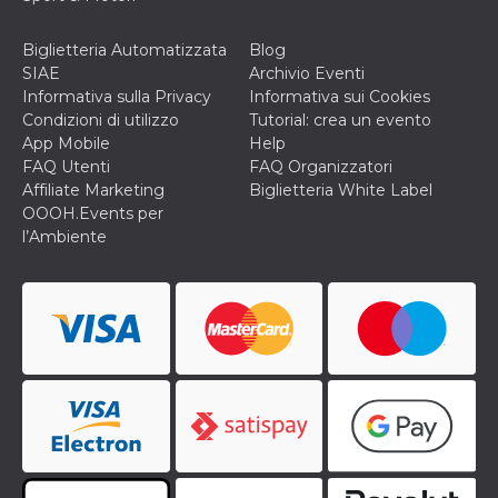
secondi
Cloudflare 
.hubspot.com
distinguere 
umani e bot
Biglietteria Automatizzata
Blog
vantaggioso 
sito Web, al
SIAE
Archivio Eventi
di effettuar
Informativa sulla Privacy
Informativa sui Cookies
rapporti val
sull'utilizzo
Condizioni di utilizzo
Tutorial: crea un evento
proprio sit
App Mobile
Help
_cfuvid
.hubspot.com
Sessione
Questo coo
FAQ Utenti
FAQ Organizzatori
viene utiliz
Affiliate Marketing
Biglietteria White Label
Cloudflare 
monitorare 
OOOH.Events per
utenti attra
l’Ambiente
le sessioni 
ottimizzare
l'esperienza
dell'utente
mantenendo
coerenza de
sessione e
fornendo se
personalizza
YSC
Sessione
Questo cook
Google LLC
impostato 
.youtube.com
YouTube pe
tenere tracc
delle
visualizzazi
video incorp