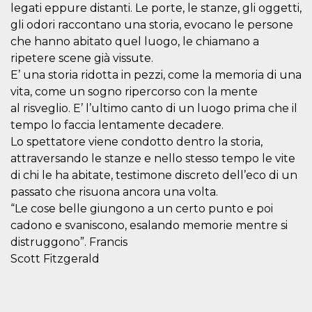
mese
viene
m.stripe.com
legati eppure distanti. Le porte, le stanze, gli oggetti,
generalmente
utilizzato per le
gli odori raccontano una storia, evocano le persone
prestazioni e
che hanno abitato quel luogo, le chiamano a
l'ottimizzazione
dei servizi di
ripetere scene già vissute.
elaborazione
dei pagamenti,
E’ una storia ridotta in pezzi, come la memoria di una
facilitando la
memorizzazione
vita, come un sogno ripercorso con la mente
dei contenuti
al risveglio. E’ l’ultimo canto di un luogo prima che il
sul browser per
rendere le
tempo lo faccia lentamente decadere.
pagine più
veloci.
Lo spettatore viene condotto dentro la storia,
attraversando le stanze e nello stesso tempo le vite
CookieScriptConsent
4
Questo cookie
CookieScript
settimane
viene utilizzato
oooh.events
di chi le ha abitate, testimone discreto dell’eco di un
2 giorni
dal servizio
Cookie-
passato che risuona ancora una volta.
Script.com per
ricordare le
“Le cose belle giungono a un certo punto e poi
preferenze di
cadono e svaniscono, esalando memorie mentre si
consenso sui
cookie dei
distruggono”. Francis
visitatori. È
necessario che il
Scott Fitzgerald
banner dei
cookie di
Cookie-
Script.com
funzioni