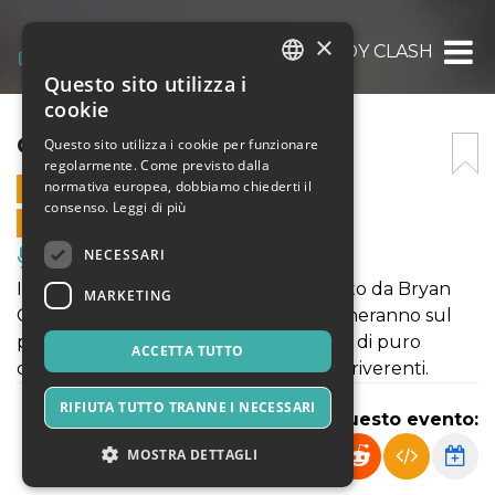
×
COMEDY CLASH
Questo sito utilizza i
ITALIAN
cookie
ENGLISH
COMEDY CLASH
Questo sito utilizza i cookie per funzionare
regolarmente. Come previsto dalla
SPANISH
normativa europea, dobbiamo chiederti il
5 MAGGIO 2025 - 19:30
consenso.
Leggi di più
VENDITE ONLINE TERMINATE
NECESSARI
Musica, Eventi Live, Club
Il nuovo Stand Up Comedy show ideato da Bryan
MARKETING
Galli Angeli dove diversi comici si alterneranno sul
palco per farvi passare un’ora e mezza di puro
ACCETTA TUTTO
divertimento con battute taglienti e irriverenti.
RIFIUTA TUTTO TRANNE I NECESSARI
Condividi questo evento:
MOSTRA DETTAGLI