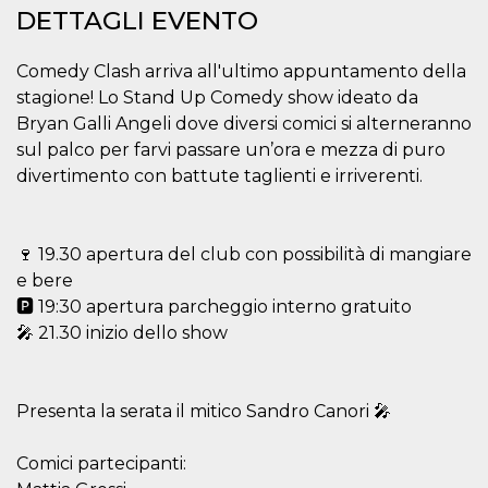
.oooh.events
DETTAGLI EVENTO
browser accetti i
cookie.
PHPSESSID
Sessione
Cookie
PHP.net
Comedy Clash arriva all'ultimo appuntamento della
generato da
oooh.events
applicazioni
stagione! Lo Stand Up Comedy show ideato da
basate sul
Bryan Galli Angeli dove diversi comici si alterneranno
linguaggio PHP.
Si tratta di un
sul palco per farvi passare un’ora e mezza di puro
identificatore
generico
divertimento con battute taglienti e irriverenti.
utilizzato per
mantenere le
variabili di
sessione utente.
Normalmente è
🍷 19.30 apertura del club con possibilità di mangiare
un numero
generato in
e bere
modo casuale, il
🅿️ 19:30 apertura parcheggio interno gratuito
modo in cui
viene utilizzato
🎤 21.30 inizio dello show
può essere
specifico per il
sito, ma un
buon esempio è
mantenere uno
Presenta la serata il mitico Sandro Canori 🎤
stato di accesso
per un utente
tra le pagine.
Comici partecipanti:
m
1 anno 1
Questo cookie
Stripe