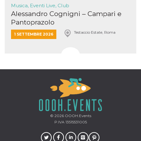
Musica, Eventi Live, Club
Alessandro Cognigni – Campari e
Pantoprazolo
Testaccio Estate, Roma
1 SETTEMBRE 2026
© 2026
OOOH.Events
P.IVA 13515531005