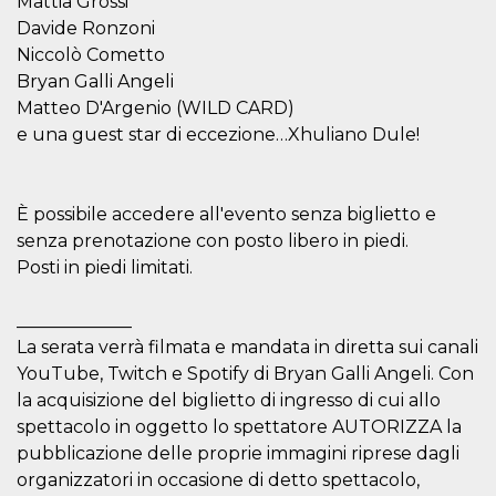
Mattia Grossi
mese
viene
m.stripe.com
generalmente
Davide Ronzoni
utilizzato per le
prestazioni e
Niccolò Cometto
l'ottimizzazione
Bryan Galli Angeli
dei servizi di
elaborazione
Matteo D'Argenio (WILD CARD)
dei pagamenti,
facilitando la
e una guest star di eccezione…Xhuliano Dule!
memorizzazione
dei contenuti
sul browser per
rendere le
pagine più
È possibile accedere all'evento senza biglietto e
veloci.
senza prenotazione con posto libero in piedi.
CookieScriptConsent
4
Questo cookie
CookieScript
Posti in piedi limitati.
settimane
viene utilizzato
oooh.events
2 giorni
dal servizio
Cookie-
Script.com per
_____________
ricordare le
preferenze di
La serata verrà filmata e mandata in diretta sui canali
consenso sui
YouTube, Twitch e Spotify di Bryan Galli Angeli. Con
cookie dei
visitatori. È
la acquisizione del biglietto di ingresso di cui allo
necessario che il
banner dei
spettacolo in oggetto lo spettatore AUTORIZZA la
cookie di
pubblicazione delle proprie immagini riprese dagli
Cookie-
Script.com
organizzatori in occasione di detto spettacolo,
funzioni