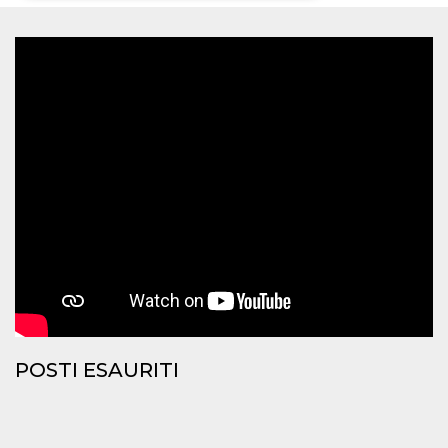
Necessari
Marketing
I cookie strettamente necessari o tecnici sono
indispensabili al funzionamento del sito. I
servizi qui presenti non potranno funzionare
senza.
Provider /
Nome
Scadenza
Descrizione
Dominio
cf_clearance
1 anno
Clearance
Cloudflare,
Cookie from
Inc.
CloudFlare
.oooh.events
stores the proof
of challenge
passed. It is
used to no
longer issue a
captcha or
jschallenge
challenge if
present. It is
required to
POSTI ESAURITI
reach origin
server.
wordpress_test_cookie
Sessione
Cookie di
Automattic
Wordpress,
Inc.
verifica che il