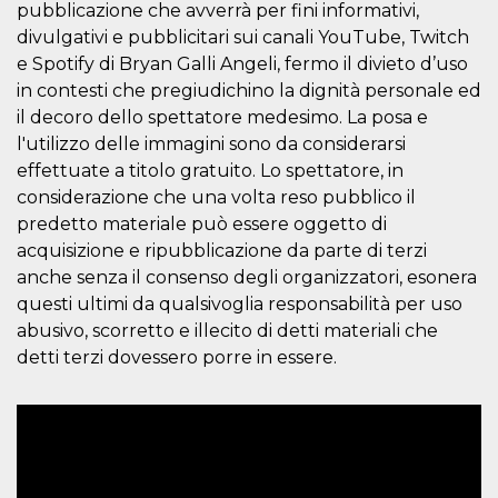
correttamente.
pubblicazione che avverrà per fini informativi,
divulgativi e pubblicitari sui canali YouTube, Twitch
Storage declaration
e Spotify di Bryan Galli Angeli, fermo il divieto d’uso
Storage
Nome
Descrizione
in contesti che pregiudichino la dignità personale ed
type
il decoro dello spettatore medesimo. La posa e
fbssls_314278995690155
Session
l'utilizzo delle immagini sono da considerarsi
storage
effettuate a titolo gratuito. Lo spettatore, in
wpEmojiSettingsSupports
Session
storage
considerazione che una volta reso pubblico il
predetto materiale può essere oggetto di
cn_uc__
Local
storage
acquisizione e ripubblicazione da parte di terzi
anche senza il consenso degli organizzatori, esonera
questi ultimi da qualsivoglia responsabilità per uso
abusivo, scorretto e illecito di detti materiali che
detti terzi dovessero porre in essere.
Provider /
Nome
Scadenza
Descrizione
Dominio
c_user
4
Cookie di a
Meta
settimane
utente. Può
Platform Inc.
2 giorni
essere di se
.facebook.com