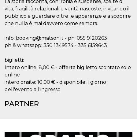
correttamente.
La storia racconta, con ironia e suspense, scelte di
vita, fragilità relazionali e verità nascoste, invitando il
Storage declaration
pubblico a guardare oltre le apparenze e a scoprire
Storage
che nulla è mai davvero come sembra.
Nome
Descrizione
type
fbssls_314278995690155
Session
info: booking@matson.it - ph: 055 9120263
storage
ph & whatsapp: 350 1349574 - 335 6159643
wpEmojiSettingsSupports
Session
storage
biglietti:
cn_uc__
Local
storage
Intero online: 8,00 € - offerta biglietto scontato solo
online
intero onsite: 10,00 € - disponibile il giorno
dell'evento all'ingresso
PARTNER
Provider /
Nome
Scadenza
Descrizione
Dominio
c_user
4
Cookie di a
Meta
settimane
utente. Può
Platform Inc.
2 giorni
essere di se
.facebook.com