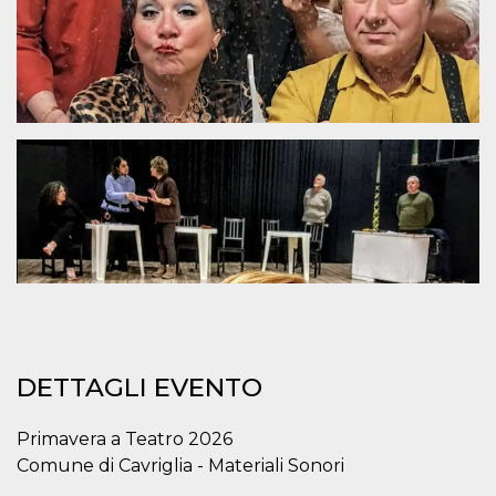
.oooh.events
browser accetti i
cookie.
PHPSESSID
Sessione
Cookie
PHP.net
generato da
oooh.events
applicazioni
basate sul
linguaggio PHP.
Si tratta di un
identificatore
generico
utilizzato per
mantenere le
variabili di
sessione utente.
Normalmente è
un numero
generato in
modo casuale, il
modo in cui
viene utilizzato
può essere
specifico per il
sito, ma un
DETTAGLI EVENTO
buon esempio è
mantenere uno
stato di accesso
per un utente
Primavera a Teatro 2026
tra le pagine.
Comune di Cavriglia - Materiali Sonori
m
1 anno 1
Questo cookie
Stripe