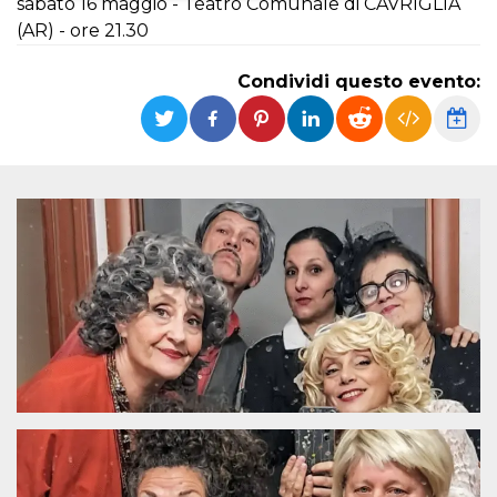
sabato 16 maggio - Teatro Comunale di CAVRIGLIA
(AR) - ore 21.30
Necessari
Marketing
I cookie strettamente necessari o tecnici sono
Condividi questo evento:
indispensabili al funzionamento del sito. I
servizi qui presenti non potranno funzionare
senza.
Provider /
Nome
Scadenza
Descrizione
Dominio
cf_clearance
1 anno
Clearance
Cloudflare,
Cookie from
Inc.
CloudFlare
.oooh.events
stores the proof
of challenge
passed. It is
used to no
longer issue a
captcha or
jschallenge
challenge if
present. It is
required to
reach origin
server.
wordpress_test_cookie
Sessione
Cookie di
Automattic
Wordpress,
Inc.
verifica che il