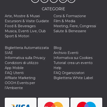
secondi
Cloudflare 
.hubspot.com
distinguere 
umani e bot
CATEGORIE
vantaggioso 
sito Web, al
Arte, Mostre & Musei
Corsi & Formazione
di effettuar
Escursioni & Visite Guidate
Film & Media
rapporti val
sull'utilizzo
Food & Beverages
Meeting, Fiere, Congressi
proprio sit
Musica, Eventi Live, Club
Salute & Benessere
_cfuvid
.hubspot.com
Sessione
Questo coo
Sport & Motori
viene utiliz
Cloudflare 
monitorare 
Biglietteria Automatizzata
Blog
utenti attra
le sessioni 
SIAE
Archivio Eventi
ottimizzare
Informativa sulla Privacy
Informativa sui Cookies
l'esperienza
dell'utente
Condizioni di utilizzo
Tutorial: crea un evento
mantenendo
App Mobile
Help
coerenza de
sessione e
FAQ Utenti
FAQ Organizzatori
fornendo se
Affiliate Marketing
Biglietteria White Label
personalizza
OOOH.Events per
YSC
Sessione
Questo cook
Google LLC
l’Ambiente
impostato 
.youtube.com
YouTube pe
tenere tracc
delle
visualizzazi
video incorp