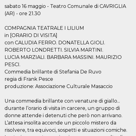
mese
viene
m.stripe.com
generalmente
sabato 16 maggio - Teatro Comunale di CAVRIGLIA
utilizzato per le
(AR) - ore 21.30
prestazioni e
l'ottimizzazione
dei servizi di
elaborazione
COMPAGNIA TEATRALE I LILIUM
dei pagamenti,
facilitando la
in [ORARIO DI VISITA]
memorizzazione
con CALUDIA FERRO. DONATELLA GIOLI.
dei contenuti
sul browser per
ROBERTO LONDRETTI. SILVIA MARTINI.
rendere le
pagine più
LUCIA MARZIALI. BARBARA MASSINI. MAURIZIO
veloci.
PESCI.
CookieScriptConsent
4
Questo cookie
CookieScript
Commedia brillante di Stefania De Ruvo
settimane
viene utilizzato
oooh.events
2 giorni
dal servizio
regia di Frank Pesce
Cookie-
Script.com per
produzione: Associazione Culturale Masaccio
ricordare le
preferenze di
consenso sui
Una commedia brillante con venature di giallo...
cookie dei
visitatori. È
durante l’orario di visita in carcere, un gruppo di
necessario che il
donne attende i detenuti che però non arrivano.
banner dei
cookie di
L’attesa insolita accende un piccolo mistero da
Cookie-
Script.com
risolvere, tra equivoci, sospetti e situazioni comiche.
funzioni