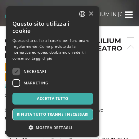
×
COMPAGNIA TEATRALE I LILIUM IN [ORARIO 
Questo sito utilizza i
ITALIAN
cookie
ENGLISH
COMPAGNIA TEATRALE I LILIUM
Questo sito utilizza i cookie per funzionare
regolarmente. Come previsto dalla
IN [ORARIO DI VISITA] A TEATRO
SPANISH
normativa europea, dobbiamo chiederti il
DI CAVRIGLIA (AR)
consenso.
Leggi di più
16 MAGGIO 2026 - 21:30
NECESSARI
VENDITE ONLINE TERMINATE
MARKETING
Musica, Eventi Live, Club
COMPAGNIA TEATRALE I LILIUM
ACCETTA TUTTO
in [ORARIO DI VISITA]
Commedia brillante di Stefania De Ruvo
RIFIUTA TUTTO TRANNE I NECESSARI
regia di Frank Pesce
MOSTRA DETTAGLI
Primavera a Teatro 2026