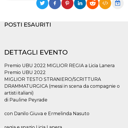
Necessari
Marketing
I cookie strettamente necessari o tecnici sono
POSTI ESAURITI
indispensabili al funzionamento del sito. I
servizi qui presenti non potranno funzionare
senza.
Provider /
Nome
Scadenza
Descrizione
Dominio
DETTAGLI EVENTO
cf_clearance
1 anno
Clearance
Cloudflare,
Cookie from
Inc.
CloudFlare
.oooh.events
Premio UBU 2022 MIGLIOR REGIA a Licia Lanera
stores the proof
of challenge
Premio UBU 2022
passed. It is
MIGLIOR TESTO STRANIERO/SCRITTURA
used to no
longer issue a
DRAMMATURGICA (messi in scena da compagnie o
captcha or
jschallenge
artisti italiani)
challenge if
di Pauline Peyrade
present. It is
required to
reach origin
server.
con Danilo Giuva e Ermelinda Nasuto
wordpress_test_cookie
Sessione
Cookie di
Automattic
Wordpress,
Inc.
regia e spazio Licia Lanera
verifica che il