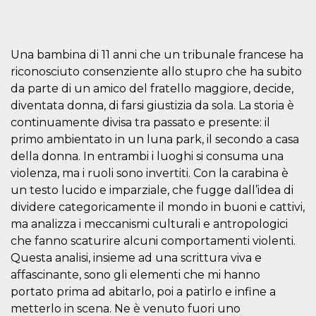
mese
viene
m.stripe.com
generalmente
utilizzato per le
prestazioni e
l'ottimizzazione
dei servizi di
Una bambina di 11 anni che un tribunale francese ha
elaborazione
riconosciuto consenziente allo stupro che ha subito
dei pagamenti,
facilitando la
da parte di un amico del fratello maggiore, decide,
memorizzazione
dei contenuti
diventata donna, di farsi giustizia da sola. La storia è
sul browser per
rendere le
continuamente divisa tra passato e presente: il
pagine più
primo ambientato in un luna park, il secondo a casa
veloci.
della donna. In entrambi i luoghi si consuma una
CookieScriptConsent
4
Questo cookie
CookieScript
settimane
viene utilizzato
oooh.events
violenza, ma i ruoli sono invertiti. Con la carabina è
2 giorni
dal servizio
un testo lucido e imparziale, che fugge dall’idea di
Cookie-
Script.com per
dividere categoricamente il mondo in buoni e cattivi,
ricordare le
preferenze di
ma analizza i meccanismi culturali e antropologici
consenso sui
cookie dei
che fanno scaturire alcuni comportamenti violenti.
visitatori. È
Questa analisi, insieme ad una scrittura viva e
necessario che il
banner dei
affascinante, sono gli elementi che mi hanno
cookie di
Cookie-
portato prima ad abitarlo, poi a patirlo e infine a
Script.com
metterlo in scena. Ne è venuto fuori uno
funzioni