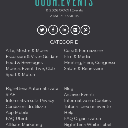
VISITOR_INFO1_LIVE
5 mesi 4
Questo cook
Google LLC
© 2026
OOOH.Events
settimane
impostato 
.youtube.com
Youtube pe
P.IVA 13515531005
tenere tracc
delle prefe
dell'utente p
video di Yo
incorporati 
siti; può an
CATEGORIE
determinare 
visitatore de
Arte, Mostre & Musei
Corsi & Formazione
web sta
utilizzando 
Escursioni & Visite Guidate
Film & Media
nuova o la
Food & Beverages
Meeting, Fiere, Congressi
vecchia ver
dell'interfac
Musica, Eventi Live, Club
Salute & Benessere
Youtube.
Sport & Motori
VISITOR_PRIVACY_METADATA
5 mesi 4
Questo coo
YouTube
settimane
viene utiliz
.youtube.com
per memori
Biglietteria Automatizzata
Blog
le scelte di
SIAE
Archivio Eventi
consenso e
privacy dell
Informativa sulla Privacy
Informativa sui Cookies
per la loro
Condizioni di utilizzo
Tutorial: crea un evento
interazione 
sito. Registr
App Mobile
Help
sul consens
FAQ Utenti
FAQ Organizzatori
visitatore r
a varie poli
Affiliate Marketing
Biglietteria White Label
impostazion