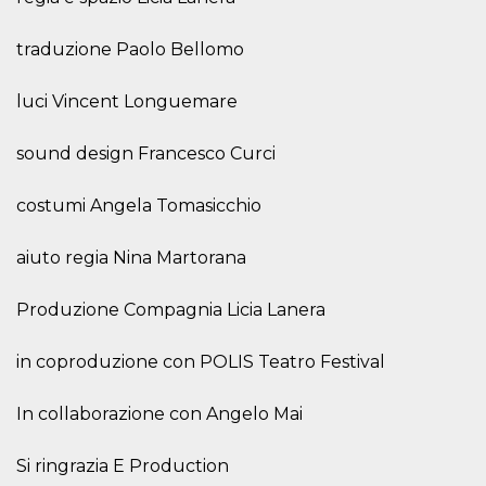
.oooh.events
browser accetti i
cookie.
traduzione Paolo Bellomo
PHPSESSID
Sessione
Cookie
PHP.net
generato da
oooh.events
applicazioni
luci Vincent Longuemare
basate sul
linguaggio PHP.
Si tratta di un
sound design Francesco Curci
identificatore
generico
utilizzato per
mantenere le
costumi Angela Tomasicchio
variabili di
sessione utente.
Normalmente è
aiuto regia Nina Martorana
un numero
generato in
modo casuale, il
modo in cui
Produzione Compagnia Licia Lanera
viene utilizzato
può essere
specifico per il
in coproduzione con POLIS Teatro Festival
sito, ma un
buon esempio è
mantenere uno
stato di accesso
In collaborazione con Angelo Mai
per un utente
tra le pagine.
Si ringrazia E Production
m
1 anno 1
Questo cookie
Stripe