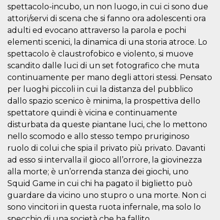
correttamente.
spettacolo-incubo, un non luogo, in cui ci sono due
attori/servi di scena che si fanno ora adolescenti ora
Storage declaration
adulti ed evocano attraverso la parola e pochi
Storage
Nome
Descrizione
elementi scenici, la dinamica di una storia atroce. Lo
type
spettacolo è claustrofobico e violento, si muove
fbssls_314278995690155
Session
storage
scandito dalle luci di un set fotografico che muta
continuamente per mano degli attori stessi. Pensato
wpEmojiSettingsSupports
Session
storage
per luoghi piccoli in cui la distanza del pubblico
cn_uc__
Local
dallo spazio scenico è minima, la prospettiva dello
storage
spettatore quindi è vicina e continuamente
disturbata da queste piantane luci, che lo mettono
nello scomodo e allo stesso tempo pruriginoso
ruolo di colui che spia il privato più privato. Davanti
ad esso si intervalla il gioco all’orrore, la giovinezza
alla morte; è un’orrenda stanza dei giochi, uno
Squid Game in cui chi ha pagato il biglietto può
Provider /
Nome
Scadenza
Descrizione
Dominio
guardare da vicino uno stupro o una morte. Non ci
c_user
4
Cookie di a
Meta
sono vincitori in questa ruota infernale, ma solo lo
settimane
utente. Può
Platform Inc.
specchio di una società che ha fallito
2 giorni
essere di se
.facebook.com