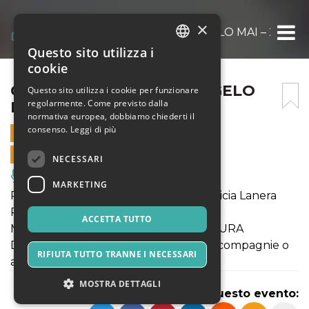
×
CON LA CARABINA @ ANGELO MAI – 28 O
Questo sito utilizza i
ITALIAN
cookie
ENGLISH
CON LA CARABINA @ ANGELO
Questo sito utilizza i cookie per funzionare
regolarmente. Come previsto dalla
MAI – 28 OTTOBRE
SPANISH
normativa europea, dobbiamo chiederti il
consenso.
Leggi di più
28 OTTOBRE 2023 - 21:00
VENDITE ONLINE TERMINATE
NECESSARI
Musica, Eventi Live, Club
MARKETING
Premio UBU 2022 MIGLIOR REGIA a Licia Lanera
Premio UBU 2022
ACCETTA TUTTO
MIGLIOR TESTO STRANIERO/SCRITTURA
DRAMMATURGICA (messi in scena da compagnie o
RIFIUTA TUTTO TRANNE I NECESSARI
artisti italiani)
MOSTRA DETTAGLI
Condividi questo evento: