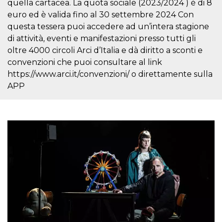
quella cartacea. La quota sociale (2023/2024 ) è di 8
cookie viene
anche trami
euro ed è valida fino al 30 settembre 2024 Con
piace e altri
questa tessera puoi accedere ad un’intera stagione
pulsanti e t
Facebook
di attività, eventi e manifestazioni presso tutti gli
posizionati 
molti siti W
oltre 4000 circoli Arci d’Italia e dà diritto a sconti e
diversi.
convenzioni che puoi consultare al link
dpr
.facebook.com
1
permette di
https://www.arci.it/convenzioni/ o direttamente sulla
settimana
controllare 
funzione “S
APP
su Facebook
pulsante “M
piace”, rac
le impostaz
della lingua
permettono
condividere
pagina.
fr
3 mesi
Contiene la
Meta
combinazio
Platform Inc.
ID univoco 
.facebook.com
browser e
dell'utente,
utilizzata pe
pubblicità m
oo
5 anni
consente
Meta
all'utente di
Platform Inc.