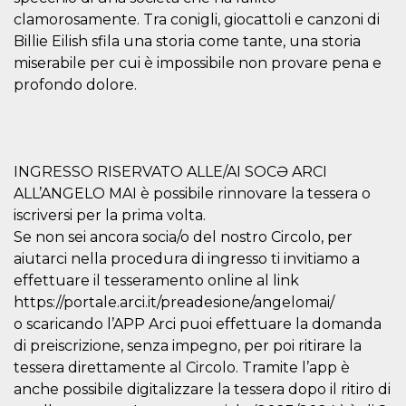
o persistent
clamorosamente. Tra conigli, giocattoli e canzoni di
30 giorni
Billie Eilish sfila una storia come tante, una storia
datr
2 anni
Questo coo
Meta
miserabile per cui è impossibile non provare pena e
identifica il
Platform Inc.
browser che
.facebook.com
profondo dolore.
connette a
Facebook. 
direttament
legato alla 
Facebook
dell'utente.
Facebook s
INGRESSO RISERVATO ALLE/AI SOCƏ ARCI
che viene
utilizzato p
ALL’ANGELO MAI è possibile rinnovare la tessera o
aiutare con 
iscriversi per la prima volta.
sicurezza e a
di accesso
Se non sei ancora socia/o del nostro Circolo, per
sospette, in
particolare p
aiutarci nella procedura di ingresso ti invitiamo a
rilevamento
bot che ten
effettuare il tesseramento online al link
di accedere 
https://portale.arci.it/preadesione/angelomai/
servizio. F
afferma anc
o scaricando l’APP Arci puoi effettuare la domanda
il profilo
comportame
di preiscrizione, senza impegno, per poi ritirare la
associato a
tessera direttamente al Circolo. Tramite l’app è
ciascun coo
datr viene
anche possibile digitalizzare la tessera dopo il ritiro di
eliminato d
giorni. Que