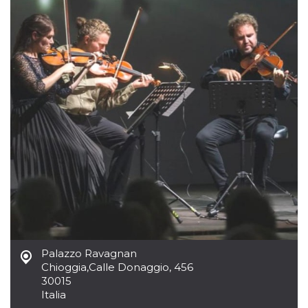
.oooh.events
browser accetti i
cookie.
PHPSESSID
Sessione
Cookie
PHP.net
generato da
oooh.events
applicazioni
basate sul
linguaggio PHP.
Si tratta di un
identificatore
generico
utilizzato per
mantenere le
variabili di
sessione utente.
Normalmente è
un numero
generato in
modo casuale, il
modo in cui
viene utilizzato
può essere
specifico per il
sito, ma un
buon esempio è
mantenere uno
Palazzo Ravagnan
stato di accesso
Chioggia
,
Calle Donaggio, 456
per un utente
30015
tra le pagine.
Italia
m
1 anno 1
Questo cookie
Stripe