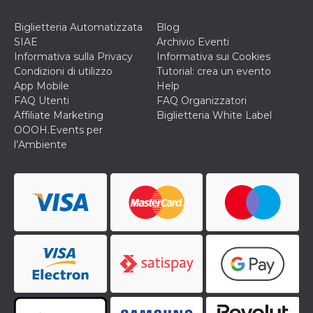
disabilitare 
.facebook.com
visualizzazi
delle inserz
Biglietteria Automatizzata
Blog
Meta in base
sue attività 
SIAE
Archivio Eventi
web di terzi
Informativa sulla Privacy
Informativa sui Cookies
sb
2 anni
Identificazi
Meta
Condizioni di utilizzo
Tutorial: crea un evento
browser di
Platform Inc.
App Mobile
Help
Facebook,
.facebook.com
autenticazi
FAQ Utenti
FAQ Organizzatori
marketing e 
Affiliate Marketing
Biglietteria White Label
cookie di
funzione spe
OOOH.Events per
di Facebook
l’Ambiente
usida
.facebook.com
Sessione
raccoglie
informazion
browser
dell'utente 
dell'identifi
univoco, uti
per persona
la pubblicit
gli utenti
xs
3 mesi
Utilizzato p
Meta
mantenere 
Platform Inc.
sessione
.facebook.com
__cf_bm
29 minuti
Questo coo
Cloudflare
58
viene utiliz
Inc.