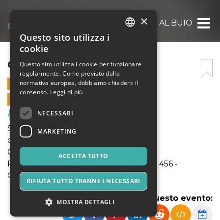
×
CONCERTO AL BUIO
Questo sito utilizza i
ITALIAN
cookie
ENGLISH
CONCERTO AL BUIO
Questo sito utilizza i cookie per funzionare
regolarmente. Come previsto dalla
SPANISH
normativa europea, dobbiamo chiederti il
8 NOVEMBRE 2025 - 18:30
consenso.
Leggi di più
VENDITE ONLINE TERMINATE
NECESSARI
Musica, Eventi Live, Club
Sabato 8 novembre
MARKETING
ore 18:30
Concerto al buio
ACCETTA TUTTO
Palazzo Ravagnan - Calle Donaggio, n. 456 -
Chioggia (VE)
RIFIUTA TUTTO TRANNE I NECESSARI
Condividi questo evento:
MOSTRA DETTAGLI