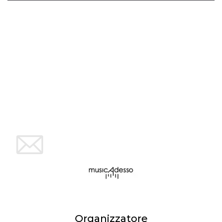
mese
viene
m.stripe.com
generalmente
utilizzato per le
prestazioni e
l'ottimizzazione
dei servizi di
elaborazione
dei pagamenti,
facilitando la
memorizzazione
dei contenuti
sul browser per
rendere le
pagine più
veloci.
CookieScriptConsent
4
Questo cookie
CookieScript
settimane
viene utilizzato
oooh.events
2 giorni
dal servizio
Cookie-
Script.com per
ricordare le
preferenze di
consenso sui
cookie dei
visitatori. È
necessario che il
banner dei
cookie di
Cookie-
Script.com
Organizzatore
funzioni