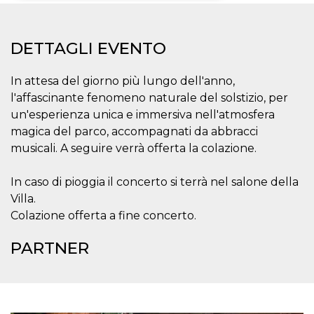
Necessari
Marketing
DETTAGLI EVENTO
I cookie strettamente necessari o tecnici sono
indispensabili al funzionamento del sito. I
servizi qui presenti non potranno funzionare
In attesa del giorno più lungo dell'anno,
senza.
l'affascinante fenomeno naturale del solstizio, per
Provider /
Nome
Scadenza
Descrizione
un'esperienza unica e immersiva nell'atmosfera
Dominio
magica del parco, accompagnati da abbracci
cf_clearance
1 anno
Clearance
Cloudflare,
Cookie from
musicali. A seguire verrà offerta la colazione.
Inc.
CloudFlare
.oooh.events
stores the proof
of challenge
In caso di pioggia il concerto si terrà nel salone della
passed. It is
used to no
Villa.
longer issue a
Colazione offerta a fine concerto.
captcha or
jschallenge
challenge if
PARTNER
present. It is
required to
reach origin
server.
wordpress_test_cookie
Sessione
Cookie di
Automattic
Wordpress,
Inc.
verifica che il