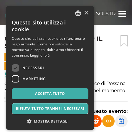
×
CONCERTO ALL’ALBA PER IL SOLSTIZIO D’
Questo sito utilizza i
ITALIAN
cookie
ENGLISH
CONCERTO ALL’ALBA PER IL
Questo sito utilizza i cookie per funzionare
regolarmente. Come previsto dalla
SOLSTIZIO D’ESTATE
SPANISH
normativa europea, dobbiamo chiederti il
consenso.
Leggi di più
23 GIUGNO 2026 - 06:00
VENDITE ONLINE TERMINATE
NECESSARI
Musica, Eventi Live, Club
MARKETING
Con le melodie dell'arpa celtica e la voce di Rossana
Monico diamo il Benvenuto all'Estate nel momento
ACCETTA TUTTO
in cui il Sole "si ferma".
RIFIUTA TUTTO TRANNE I NECESSARI
Condividi questo evento:
MOSTRA DETTAGLI