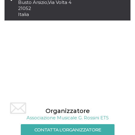
mese
viene
m.stripe.com
Busto Arsizio
,
Via Volta 4
generalmente
21052
utilizzato per le
prestazioni e
Italia
l'ottimizzazione
dei servizi di
elaborazione
dei pagamenti,
facilitando la
memorizzazione
dei contenuti
sul browser per
rendere le
pagine più
veloci.
CookieScriptConsent
4
Questo cookie
CookieScript
settimane
viene utilizzato
oooh.events
2 giorni
dal servizio
Cookie-
Script.com per
ricordare le
preferenze di
consenso sui
cookie dei
visitatori. È
Organizzatore
necessario che il
banner dei
Associazione Musicale G. Rossini ETS
cookie di
Cookie-
Script.com
CONTATTA L'ORGANIZZATORE
funzioni