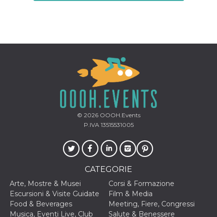
correttamente.
Storage declaration
Storage
Nome
Descrizione
type
fbssls_314278995690155
Session
storage
wpEmojiSettingsSupports
Session
storage
cn_uc__
Local
storage
© 2026
OOOH.Events
P.IVA 13515531005
CATEGORIE
Provider /
Arte, Mostre & Musei
Corsi & Formazione
Nome
Scadenza
Descrizione
Dominio
Escursioni & Visite Guidate
Film & Media
c_user
4
Cookie di a
Meta
Food & Beverages
Meeting, Fiere, Congressi
settimane
utente. Può
Platform Inc.
Musica, Eventi Live, Club
Salute & Benessere
2 giorni
essere di se
.facebook.com