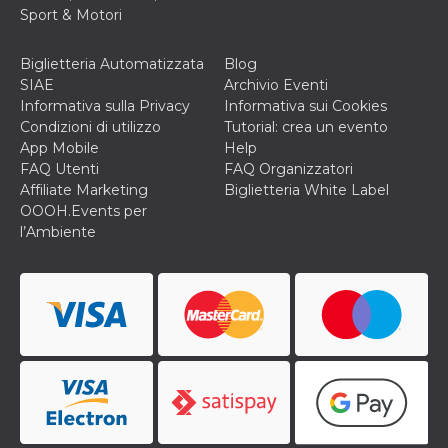
o persistent
Sport & Motori
30 giorni
datr
2 anni
Questo coo
Meta
Biglietteria Automatizzata
Blog
identifica il
Platform Inc.
browser che
.facebook.com
SIAE
Archivio Eventi
connette a
Informativa sulla Privacy
Informativa sui Cookies
Facebook. 
direttament
Condizioni di utilizzo
Tutorial: crea un evento
legato alla 
App Mobile
Help
Facebook
dell'utente.
FAQ Utenti
FAQ Organizzatori
Facebook s
Affiliate Marketing
Biglietteria White Label
che viene
utilizzato p
OOOH.Events per
aiutare con 
l’Ambiente
sicurezza e a
di accesso
sospette, in
particolare p
rilevamento
bot che ten
di accedere 
servizio. F
afferma anc
il profilo
comportame
associato a
ciascun coo
datr viene
eliminato d
giorni. Que