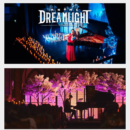
Necessari
Marketing
I cookie strettamente necessari o tecnici sono
indispensabili al funzionamento del sito. I
servizi qui presenti non potranno funzionare
senza.
Provider /
Nome
Scadenza
Descrizione
Dominio
cf_clearance
1 anno
Clearance
Cloudflare,
Cookie from
Inc.
CloudFlare
.oooh.events
stores the proof
of challenge
passed. It is
used to no
longer issue a
captcha or
jschallenge
challenge if
present. It is
required to
reach origin
server.
wordpress_test_cookie
Sessione
Cookie di
Automattic
Wordpress,
Inc.
verifica che il