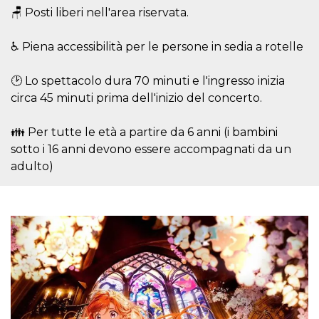
o persistent
🪑 Posti liberi nell'area riservata.
30 giorni
datr
2 anni
Questo coo
Meta
♿ Piena accessibilità per le persone in sedia a rotelle
identifica il
Platform Inc.
browser che
.facebook.com
connette a
Facebook. 
🕑 Lo spettacolo dura 70 minuti e l'ingresso inizia
direttament
circa 45 minuti prima dell'inizio del concerto.
legato alla 
Facebook
dell'utente.
Facebook s
👪 Per tutte le età a partire da 6 anni (i bambini
che viene
sotto i 16 anni devono essere accompagnati da un
utilizzato p
aiutare con 
adulto)
sicurezza e a
di accesso
sospette, in
particolare p
rilevamento
bot che ten
di accedere 
servizio. F
afferma anc
il profilo
comportame
associato a
ciascun coo
datr viene
eliminato d
giorni. Que