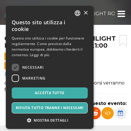
×
CONCERTO ANIME DREAMLIGHT ROMA 02/04
Questo sito utilizza i
ITALIAN
cookie
ENGLISH
CONCERTO ANIME DREAMLIGHT
Questo sito utilizza i cookie per funzionare
regolarmente. Come previsto dalla
ROMA 02/04/2026 – ORE 21:00
SPANISH
normativa europea, dobbiamo chiederti il
consenso.
Leggi di più
2 APRILE 2026 - 21:00
VENDITE ONLINE TERMINATE
NECESSARI
Musica, Eventi Live, Club
MARKETING
questo evento è stato annullato i rimborsi verranno
fatti in automatico
ACCETTA TUTTO
Condividi questo evento:
RIFIUTA TUTTO TRANNE I NECESSARI
MOSTRA DETTAGLI