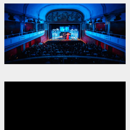
.oooh.events
browser accetti i
cookie.
PHPSESSID
Sessione
Cookie
PHP.net
generato da
oooh.events
applicazioni
basate sul
linguaggio PHP.
Si tratta di un
identificatore
generico
utilizzato per
mantenere le
variabili di
sessione utente.
Normalmente è
un numero
generato in
modo casuale, il
modo in cui
viene utilizzato
può essere
specifico per il
sito, ma un
buon esempio è
mantenere uno
stato di accesso
per un utente
tra le pagine.
m
1 anno 1
Questo cookie
Stripe