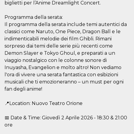
correttamente.
biglietti per l’Anime Dreamlight Concert.
Storage declaration
Programma della serata:
Storage
Nome
Descrizione
Il programma della serata include temi autentici da
type
classici come Naruto, One Piece, Dragon Ball e le
fbssls_314278995690155
Session
indimenticabili melodie dei film Ghibli. Rimani
storage
sorpreso dai temi delle serie più recenti come
wpEmojiSettingsSupports
Session
storage
Demon Slayer e Tokyo Ghoul, e preparati a un
viaggio nostalgico con le colonne sonore di
cn_uc__
Local
storage
Inuyasha, Evangelion e molto altro! Non vediamo
l'ora di vivere una serata fantastica con esibizioni
musicali che ti emozioneranno – un must per ogni
fan degli anime!
📍Location: Nuovo Teatro Orione
Provider /
Nome
Scadenza
Descrizione
Dominio
📅 Date & Time: Giovedì 2 Aprile 2026 - 18:30 & 21:00
ore
c_user
4
Cookie di a
Meta
settimane
utente. Può
Platform Inc.
2 giorni
essere di se
.facebook.com