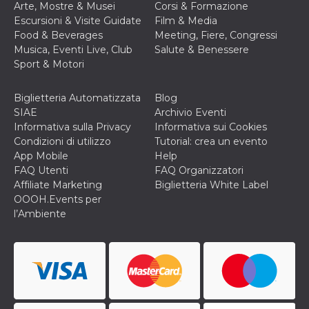
Arte, Mostre & Musei
Corsi & Formazione
VISITOR_INFO1_LIVE
5 mesi 4
Questo cook
Google LLC
Escursioni & Visite Guidate
Film & Media
settimane
impostato 
.youtube.com
Food & Beverages
Meeting, Fiere, Congressi
Youtube pe
tenere tracc
Musica, Eventi Live, Club
Salute & Benessere
delle prefe
Sport & Motori
dell'utente p
video di Yo
incorporati 
siti; può an
Biglietteria Automatizzata
Blog
determinare 
SIAE
Archivio Eventi
visitatore de
web sta
Informativa sulla Privacy
Informativa sui Cookies
utilizzando 
Condizioni di utilizzo
Tutorial: crea un evento
nuova o la
vecchia ver
App Mobile
Help
dell'interfac
FAQ Utenti
FAQ Organizzatori
Youtube.
Affiliate Marketing
Biglietteria White Label
VISITOR_PRIVACY_METADATA
5 mesi 4
Questo coo
YouTube
OOOH.Events per
settimane
viene utiliz
.youtube.com
per memori
l’Ambiente
le scelte di
consenso e
privacy dell
per la loro
interazione 
sito. Registr
sul consens
visitatore r
a varie poli
impostazion