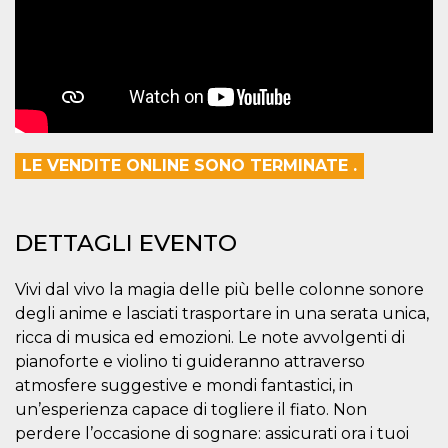
mese
viene
m.stripe.com
generalmente
utilizzato per le
prestazioni e
l'ottimizzazione
dei servizi di
elaborazione
dei pagamenti,
facilitando la
memorizzazione
dei contenuti
sul browser per
LE VENDITE ONLINE SONO TERMINATE .
rendere le
pagine più
veloci.
CookieScriptConsent
4
Questo cookie
CookieScript
DETTAGLI EVENTO
settimane
viene utilizzato
oooh.events
2 giorni
dal servizio
Cookie-
Script.com per
Vivi dal vivo la magia delle più belle colonne sonore
ricordare le
preferenze di
degli anime e lasciati trasportare in una serata unica,
consenso sui
ricca di musica ed emozioni. Le note avvolgenti di
cookie dei
visitatori. È
pianoforte e violino ti guideranno attraverso
necessario che il
banner dei
atmosfere suggestive e mondi fantastici, in
cookie di
un’esperienza capace di togliere il fiato. Non
Cookie-
Script.com
perdere l’occasione di sognare: assicurati ora i tuoi
funzioni