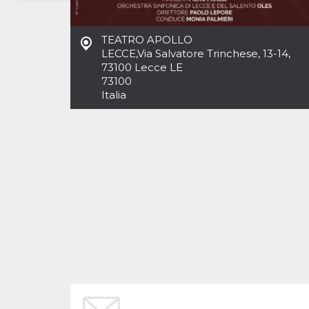
Necessari
Marketing
TEATRO APOLLO
I cookie strettamente necessari o tecnici sono
LECCE
,
Via Salvatore Trinchese, 13-14,
indispensabili al funzionamento del sito. I
73100 Lecce LE
servizi qui presenti non potranno funzionare
73100
senza.
Italia
Provider /
Nome
Scadenza
Descrizione
Dominio
cf_clearance
1 anno
Clearance
Cloudflare,
Cookie from
Inc.
CloudFlare
.oooh.events
stores the proof
of challenge
passed. It is
used to no
longer issue a
captcha or
jschallenge
challenge if
present. It is
required to
reach origin
server.
wordpress_test_cookie
Sessione
Cookie di
Automattic
Wordpress,
Inc.
verifica che il