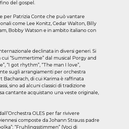
rfino del gospel.
che per Patrizia Conte che può vantare
ionali come Lee Konitz, Cedar Walton, Billy
, Bobby Watson e in ambito italiano con
ernazionale declinata in diversi generi. Si
a cui “Summertime” dal musical Porgy and
”, “I got rhythm”, “The man I love”,
onte sugli arrangiamenti per orchestra
urt Bacharach, di cui Karima è raffinata
, sino ad alcuni classici di tradizione
essa cantante acquistano una veste originale,
dall’Orchestra OLES per far rivivere
viennesi composte da Johann Strauss padre
polka”; “Fruhlingsstimmen” (Voci di