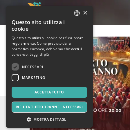
×
Questo sito utilizza i
ITALIAN
cookie
ENGLISH
Questo sito utilizza i cookie per funzionare
regolarmente. Come previsto dalla
SPANISH
normativa europea, dobbiamo chiederti il
consenso.
Leggi di più
NECESSARI
MARKETING
ACCETTA TUTTO
RIFIUTA TUTTO TRANNE I NECESSARI
MOSTRA DETTAGLI