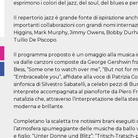
esprimono i colori del jazz, del soul, del blues e pe
Il repertorio jazz è grande fonte di ispirazione an
importanti collaborazioni con grandi nomi internaz
Higgins, Mark Murphy, Jimmy Owens, Bobby Durham
Tullio De Piscopo.
Il programma proposto è un omaggio alla musica int
va dalle canzoni composte da George Gershwin fr
Bess, “Some one to watch over me”, “But not for me
“Embraceable you”, affidate alla voce di Patrizia C
sinfonica di Silvestro Sabatelli, a celebri pezzi di B
interprete accompagnata al pianoforte da Piero Frassi
natalizia che, attraverso l’interpretazione della st
moderna e brillante.
Completano la scaletta tre notissimi brani eseguiti 
l’atmosfera spumeggiante delle musiche da ballo 
e figlio: “Unter Donne und Blitz”; “Tritsch-Tratsch-