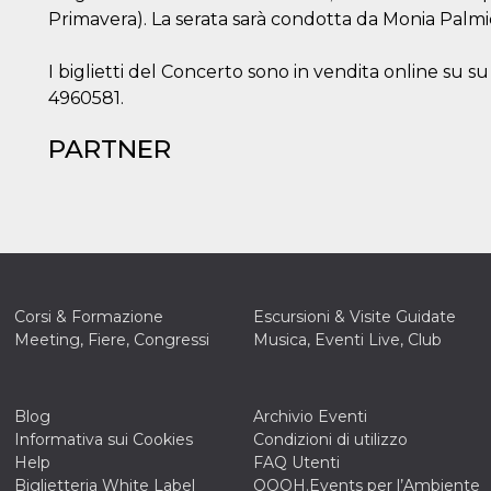
Primavera). La serata sarà condotta da Monia Palmie
I biglietti del Concerto sono in vendita online su s
4960581.
PARTNER
Corsi & Formazione
Escursioni & Visite Guidate
Meeting, Fiere, Congressi
Musica, Eventi Live, Club
Blog
Archivio Eventi
Informativa sui Cookies
Condizioni di utilizzo
Help
FAQ Utenti
Biglietteria White Label
OOOH.Events per l’Ambiente