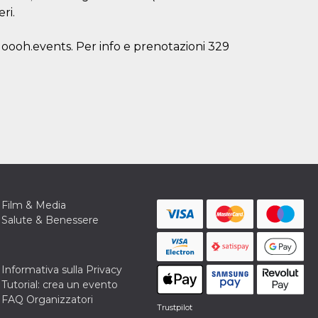
ri.
u oooh.events. Per info e prenotazioni 329
Film & Media
Salute & Benessere
Informativa sulla Privacy
Tutorial: crea un evento
FAQ Organizzatori
Trustpilot