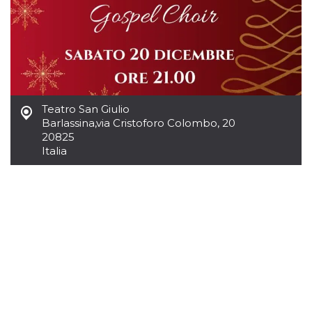
.oooh.events
browser accetti i
cookie.
PHPSESSID
Sessione
Cookie
PHP.net
generato da
oooh.events
applicazioni
basate sul
linguaggio PHP.
Si tratta di un
identificatore
generico
Teatro San Giulio
utilizzato per
Barlassina
,
via Cristoforo Colombo, 20
mantenere le
20825
variabili di
sessione utente.
Italia
Normalmente è
un numero
generato in
modo casuale, il
modo in cui
viene utilizzato
può essere
specifico per il
sito, ma un
buon esempio è
mantenere uno
stato di accesso
per un utente
tra le pagine.
m
1 anno 1
Questo cookie
Stripe