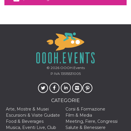
correttamente.
Storage declaration
Storage
Nome
Descrizione
type
fbssls_314278995690155
Session
storage
wpEmojiSettingsSupports
Session
storage
cn_uc__
Local
storage
© 2026
OOOH.Events
P.IVA 13515531005
CATEGORIE
Arte, Mostre & Musei
Corsi & Formazione
Provider /
Nome
Scadenza
Descrizione
Dominio
Escursioni & Visite Guidate
Film & Media
Food & Beverages
Meeting, Fiere, Congressi
c_user
4
Cookie di a
Meta
settimane
utente. Può
Platform Inc.
Musica, Eventi Live, Club
Salute & Benessere
2 giorni
essere di se
.facebook.com