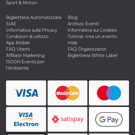
Sport & Motori
o persistent
30 giorni
datr
2 anni
Questo coo
Meta
Biglietteria Automatizzata
Blog
identifica il
Platform Inc.
SIAE
Archivio Eventi
browser che
.facebook.com
connette a
Informativa sulla Privacy
Informativa sui Cookies
Facebook. 
Condizioni di utilizzo
Tutorial: crea un evento
direttament
legato alla 
App Mobile
Help
Facebook
FAQ Utenti
FAQ Organizzatori
dell'utente.
Facebook s
Affiliate Marketing
Biglietteria White Label
che viene
OOOH.Events per
utilizzato p
aiutare con 
l’Ambiente
sicurezza e a
di accesso
sospette, in
particolare p
rilevamento
bot che ten
di accedere 
servizio. F
afferma anc
il profilo
comportame
associato a
ciascun coo
datr viene
eliminato d
giorni. Que