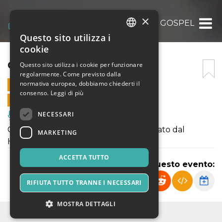
×
CONCERTO GOSPEL
Questo sito utilizza i
ITALIAN
cookie
ENGLISH
CONCERTO GOSPEL
Questo sito utilizza i cookie per funzionare
regolarmente. Come previsto dalla
SPANISH
normativa europea, dobbiamo chiederti il
20 DICEMBRE 2025 - 21:00
consenso.
Leggi di più
VENDITE ONLINE TERMINATE
NECESSARI
Musica, Eventi Live, Club
CONCERTO DI MUSICA GOSPEL animato dal
MARKETING
HAPPY CHORUS GOSPEL CHOIR.
ACCETTA TUTTO
Condividi questo evento:
RIFIUTA TUTTO TRANNE I NECESSARI
MOSTRA DETTAGLI