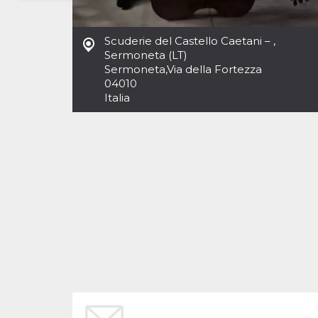
Necessari
Marketing
Scuderie del Castello Caetani – ,
I cookie strettamente necessari o tecnici sono
Sermoneta (LT)
indispensabili al funzionamento del sito. I
Sermoneta
,
Via della Fortezza
servizi qui presenti non potranno funzionare
04010
senza.
Italia
Provider /
Nome
Scadenza
Descrizione
Dominio
cf_clearance
1 anno
Clearance
Cloudflare,
Cookie from
Inc.
CloudFlare
.oooh.events
stores the proof
of challenge
passed. It is
used to no
longer issue a
captcha or
jschallenge
challenge if
present. It is
required to
reach origin
server.
wordpress_test_cookie
Sessione
Cookie di
Automattic
Wordpress,
Inc.
verifica che il