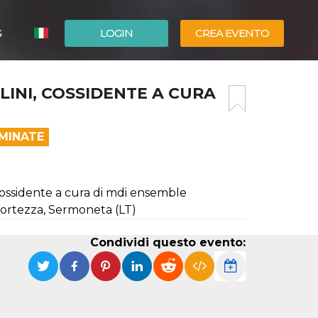
G
LOGIN
CREA EVENTO
ESPAÑOL
INI, COSSIDENTE A CURA
ENGLISH
RMINATE
ossidente a cura di mdi ensemble
 Fortezza, Sermoneta (LT)
Condividi questo evento: