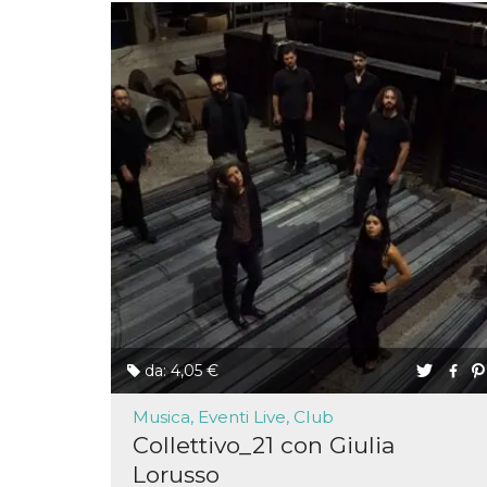
mese
viene
m.stripe.com
generalmente
utilizzato per le
prestazioni e
l'ottimizzazione
dei servizi di
elaborazione
dei pagamenti,
facilitando la
memorizzazione
dei contenuti
sul browser per
rendere le
pagine più
veloci.
CookieScriptConsent
4
Questo cookie
CookieScript
settimane
viene utilizzato
oooh.events
2 giorni
dal servizio
Cookie-
Script.com per
ricordare le
preferenze di
consenso sui
cookie dei
da: 4,05 €
visitatori. È
necessario che il
banner dei
Musica, Eventi Live, Club
cookie di
Collettivo_21 con Giulia
Cookie-
Script.com
Lorusso
funzioni