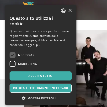
×
Questo sito utilizza i
ITALIAN
cookie
ENGLISH
Questo sito utilizza i cookie per funzionare
regolarmente. Come previsto dalla
SPANISH
normativa europea, dobbiamo chiederti il
consenso.
Leggi di più
NECESSARI
MARKETING
ACCETTA TUTTO
RIFIUTA TUTTO TRANNE I NECESSARI
MOSTRA DETTAGLI