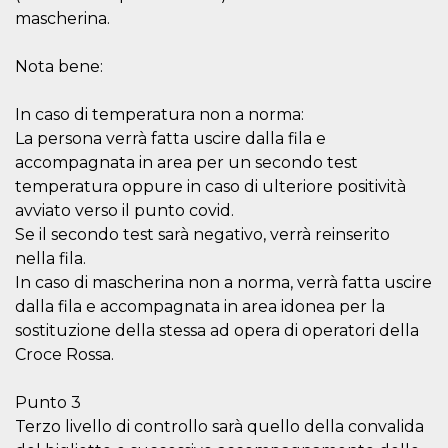
secondi
Cloudflare 
.hubspot.com
mascherina.
distinguere 
umani e bot
vantaggioso 
sito Web, al
Nota bene:
di effettuar
rapporti val
sull'utilizzo
In caso di temperatura non a norma:
proprio sit
La persona verrà fatta uscire dalla fila e
_cfuvid
.hubspot.com
Sessione
Questo coo
accompagnata in area per un secondo test
viene utiliz
Cloudflare 
temperatura oppure in caso di ulteriore positività
monitorare 
utenti attra
avviato verso il punto covid.
le sessioni 
ottimizzare
Se il secondo test sarà negativo, verrà reinserito
l'esperienza
nella fila.
dell'utente
mantenendo
In caso di mascherina non a norma, verrà fatta uscire
coerenza de
sessione e
dalla fila e accompagnata in area idonea per la
fornendo se
sostituzione della stessa ad opera di operatori della
personalizza
Croce Rossa.
YSC
Sessione
Questo cook
Google LLC
impostato 
.youtube.com
YouTube pe
Punto 3
tenere tracc
delle
Terzo livello di controllo sarà quello della convalida
visualizzazi
video incorp