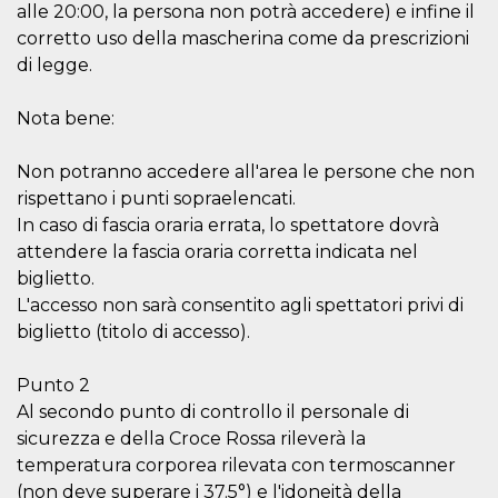
disabilitare 
.facebook.com
alle 20:00, la persona non potrà accedere) e infine il
visualizzazi
delle inserz
corretto uso della mascherina come da prescrizioni
Meta in base
di legge.
sue attività 
web di terzi
sb
2 anni
Identificazi
Meta
Nota bene:
browser di
Platform Inc.
Facebook,
.facebook.com
autenticazi
Non potranno accedere all'area le persone che non
marketing e 
cookie di
rispettano i punti sopraelencati.
funzione spe
di Facebook
In caso di fascia oraria errata, lo spettatore dovrà
attendere la fascia oraria corretta indicata nel
usida
.facebook.com
Sessione
raccoglie
informazion
biglietto.
browser
dell'utente 
L'accesso non sarà consentito agli spettatori privi di
dell'identifi
biglietto (titolo di accesso).
univoco, uti
per persona
la pubblicit
gli utenti
Punto 2
xs
3 mesi
Utilizzato p
Al secondo punto di controllo il personale di
Meta
mantenere 
Platform Inc.
sicurezza e della Croce Rossa rileverà la
sessione
.facebook.com
temperatura corporea rilevata con termoscanner
__cf_bm
29 minuti
Questo coo
Cloudflare
(non deve superare i 37.5°) e l'idoneità della
58
viene utiliz
Inc.