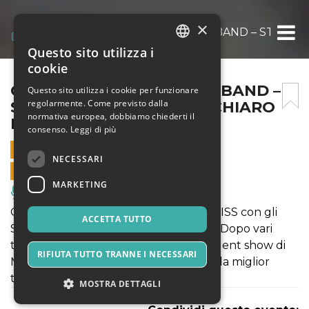
×
CONCERTO KISS TRIBUTE BAND – STILL ALI
Questo sito utilizza i
ITALIAN
cookie
ENGLISH
CONCERTO KISS TRIBUTE BAND –
Questo sito utilizza i cookie per funzionare
regolarmente. Come previsto dalla
STILL ALIVE | CLASSE AL CHIARO
SPANISH
normativa europea, dobbiamo chiederti il
DI LUNA 2020
consenso.
Leggi di più
30 LUGLIO 2020 - 21:00
NECESSARI
VENDITE ONLINE TERMINATE
MARKETING
Musica, Eventi Live, Club
Giovedì 30 luglio concerto tributo ai KISS con gli
ACCETTA TUTTO
STILL ALIVE a Classe al Chiaro di Luna. Dopo vari
tour in Europa e varie apparizioni in talent show di
RIFIUTA TUTTO TRANNE I NECESSARI
Mediaset, la band definita da più parti la miglior
tribute band dei KISS.
MOSTRA DETTAGLI