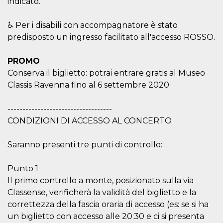
indicato.
cookie viene
anche trami
piace e altri
♿ Per i disabili con accompagnatore è stato
pulsanti e t
Facebook
predisposto un ingresso facilitato all'accesso ROSSO.
posizionati 
molti siti W
diversi.
PROMO
dpr
.facebook.com
1
permette di
Conserva il biglietto: potrai entrare gratis al Museo
settimana
controllare 
funzione “S
Classis Ravenna fino al 6 settembre 2020
su Facebook
pulsante “M
piace”, rac
-----------------------------------
le impostaz
della lingua
CONDIZIONI DI ACCESSO AL CONCERTO
permettono
condividere
pagina.
Saranno presenti tre punti di controllo:
fr
3 mesi
Contiene la
Meta
combinazio
Platform Inc.
ID univoco 
Punto 1
.facebook.com
browser e
Il primo controllo a monte, posizionato sulla via
dell'utente,
utilizzata pe
Classense, verificherà la validità del biglietto e la
pubblicità m
correttezza della fascia oraria di accesso (es: se si ha
oo
5 anni
consente
Meta
un biglietto con accesso alle 20:30 e ci si presenta
all'utente di
Platform Inc.