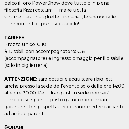
correttamente.
palco il loro PowerShow dove tutto è in piena
filosofia Kiss: i costumi, il make up, la
Storage declaration
strumentazione, gli effetti speciali, le scenografie
Storage
Nome
Descrizione
per momenti di puro spettacolo!
type
fbssls_314278995690155
Session
TARIFFE
storage
Prezzo unico: € 10
wpEmojiSettingsSupports
Session
storage
♿ Disabili con accompagnatore: € 8
(accompagnatore) e ingresso omaggio per il disabile
cn_uc__
Local
storage
(solo in biglietteria)
ATTENZIONE:
sarà possibile acquistare i biglietti
anche presso la sede dell'evento solo dalle ore 14:00
alle ore 20:00. Per gli acquisti in sede non sarà
possibile scegliere il posto quindi non possiamo
garantire che gli spettatori potranno sedersi accanto
Provider /
Nome
Scadenza
Descrizione
Dominio
ad amici o parenti.
c_user
4
Cookie di a
Meta
settimane
utente. Può
Platform Inc.
⌚
ORARI
2 giorni
essere di se
.facebook.com