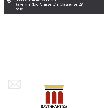
Ravenna (loc. Classe)
,
Via Classense 29
Italia