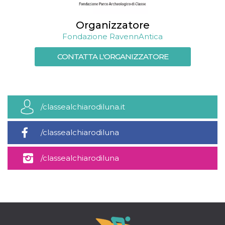
Organizzatore
Fondazione RavennAntica
CONTATTA L'ORGANIZZATORE
/classealchiarodiluna.it
/classealchiarodiluna
/classealchiarodiluna