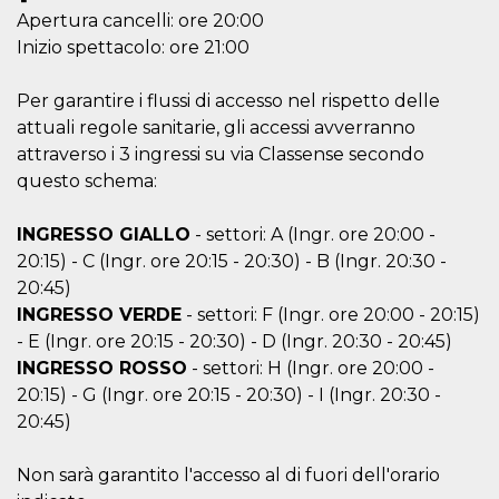
o persistent
Apertura cancelli: ore 20:00
30 giorni
Inizio spettacolo: ore 21:00
datr
2 anni
Questo coo
Meta
identifica il
Platform Inc.
browser che
.facebook.com
Per garantire i flussi di accesso nel rispetto delle
connette a
Facebook. 
attuali regole sanitarie, gli accessi avverranno
direttament
attraverso i 3 ingressi su via Classense secondo
legato alla 
Facebook
questo schema:
dell'utente.
Facebook s
che viene
utilizzato p
INGRESSO GIALLO
- settori: A (Ingr. ore 20:00 -
aiutare con 
20:15) - C (Ingr. ore 20:15 - 20:30) - B (Ingr. 20:30 -
sicurezza e a
di accesso
20:45)
sospette, in
particolare p
INGRESSO VERDE
- settori: F (Ingr. ore 20:00 - 20:15)
rilevamento
- E (Ingr. ore 20:15 - 20:30) - D (Ingr. 20:30 - 20:45)
bot che ten
di accedere 
INGRESSO ROSSO
- settori: H (Ingr. ore 20:00 -
servizio. F
afferma anc
20:15) - G (Ingr. ore 20:15 - 20:30) - I (Ingr. 20:30 -
il profilo
comportame
20:45)
associato a
ciascun coo
datr viene
Non sarà garantito l'accesso al di fuori dell'orario
eliminato d
giorni. Que