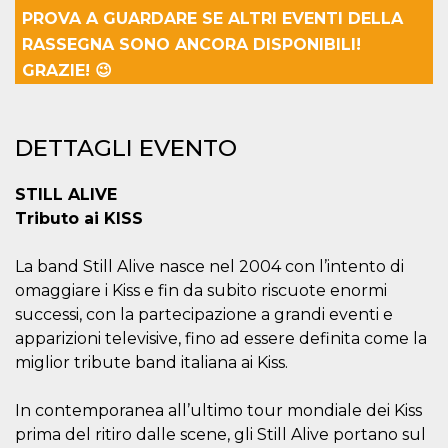
mese
viene
m.stripe.com
generalmente
PROVA A GUARDARE SE ALTRI EVENTI DELLA
utilizzato per le
RASSEGNA SONO ANCORA DISPONIBILI!
prestazioni e
l'ottimizzazione
GRAZIE! 😉
dei servizi di
elaborazione
dei pagamenti,
facilitando la
memorizzazione
DETTAGLI EVENTO
dei contenuti
sul browser per
rendere le
pagine più
STILL ALIVE
veloci.
Tributo ai KISS
CookieScriptConsent
4
Questo cookie
CookieScript
settimane
viene utilizzato
oooh.events
2 giorni
dal servizio
La band Still Alive nasce nel 2004 con l’intento di
Cookie-
Script.com per
omaggiare i Kiss e fin da subito riscuote enormi
ricordare le
preferenze di
successi, con la partecipazione a grandi eventi e
consenso sui
apparizioni televisive, fino ad essere definita come la
cookie dei
visitatori. È
miglior tribute band italiana ai Kiss.
necessario che il
banner dei
cookie di
In contemporanea all’ultimo tour mondiale dei Kiss
Cookie-
Script.com
prima del ritiro dalle scene, gli Still Alive portano sul
funzioni