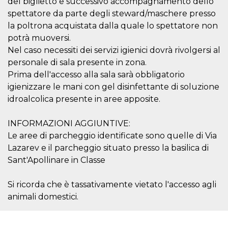
del biglietto e successivo accompagnamento dello
VISITOR_INFO1_LIVE
5 mesi 4
Questo cook
spettatore da parte degli steward/maschere presso
Google LLC
settimane
impostato 
.youtube.com
la poltrona acquistata dalla quale lo spettatore non
Youtube pe
tenere tracc
potrà muoversi.
delle prefe
dell'utente p
Nel caso necessiti dei servizi igienici dovrà rivolgersi al
video di Yo
personale di sala presente in zona.
incorporati 
siti; può an
Prima dell'accesso alla sala sarà obbligatorio
determinare 
visitatore de
igienizzare le mani con gel disinfettante di soluzione
web sta
utilizzando 
idroalcolica presente in aree apposite.
nuova o la
vecchia ver
dell'interfac
INFORMAZIONI AGGIUNTIVE:
Youtube.
Le aree di parcheggio identificate sono quelle di Via
VISITOR_PRIVACY_METADATA
5 mesi 4
Questo coo
YouTube
Lazarev e il parcheggio situato presso la basilica di
settimane
viene utiliz
.youtube.com
per memori
Sant'Apollinare in Classe
le scelte di
consenso e
privacy dell
Si ricorda che è tassativamente vietato l'accesso agli
per la loro
interazione 
animali domestici.
sito. Registr
sul consens
visitatore r
a varie poli
impostazion