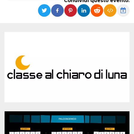
Condividi questo evento:
Necessari
Marketing
I cookie strettamente necessari o tecnici sono
indispensabili al funzionamento del sito. I
servizi qui presenti non potranno funzionare
senza.
Provider /
Nome
Scadenza
Descrizione
Dominio
cf_clearance
1 anno
Clearance
Cloudflare,
Cookie from
Inc.
CloudFlare
.oooh.events
stores the proof
of challenge
passed. It is
used to no
longer issue a
captcha or
jschallenge
challenge if
present. It is
required to
reach origin
server.
wordpress_test_cookie
Sessione
Cookie di
Automattic
Wordpress,
Inc.
verifica che il