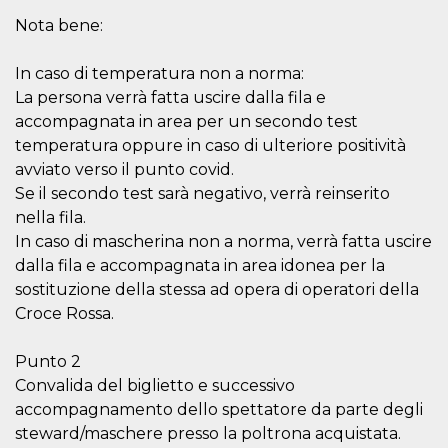
VISITOR_INFO1_LIVE
5 mesi 4
Questo cook
Nota bene:
Google LLC
settimane
impostato 
.youtube.com
Youtube pe
tenere tracc
In caso di temperatura non a norma:
delle prefe
dell'utente p
La persona verrà fatta uscire dalla fila e
video di Yo
accompagnata in area per un secondo test
incorporati 
siti; può an
temperatura oppure in caso di ulteriore positività
determinare 
visitatore de
avviato verso il punto covid.
web sta
utilizzando 
Se il secondo test sarà negativo, verrà reinserito
nuova o la
nella fila.
vecchia ver
dell'interfac
In caso di mascherina non a norma, verrà fatta uscire
Youtube.
dalla fila e accompagnata in area idonea per la
VISITOR_PRIVACY_METADATA
5 mesi 4
Questo coo
YouTube
sostituzione della stessa ad opera di operatori della
settimane
viene utiliz
.youtube.com
per memori
Croce Rossa.
le scelte di
consenso e
privacy dell
Punto 2
per la loro
interazione 
Convalida del biglietto e successivo
sito. Registr
sul consens
accompagnamento dello spettatore da parte degli
visitatore r
a varie poli
steward/maschere presso la poltrona acquistata.
impostazion