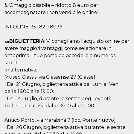
o persistent
♿ Omaggio disabile – ridotto 8 euro per
30 giorni
accompagnatore (non vendibile online)
datr
2 anni
Questo coo
Meta
identifica il
Platform Inc.
browser che
.facebook.com
INFOLINE: 351 820 8036
connette a
Facebook. 
direttament
🎫
BIGLIETTERIA
: Vi consigliamo l’acquisto online per
legato alla 
Facebook
avere maggiori vantaggi, come selezionare in
dell'utente.
Facebook s
anteprima il tuo posto ed accedere a numerosi
che viene
utilizzato p
sconti.
aiutare con 
In alternativa:
sicurezza e a
di accesso
Museo Classis, via Classense 27 (Classe)
sospette, in
particolare p
• Dal 21 Giugno, biglietteria attiva dal Lun. al Ven.
rilevamento
dalle 16.00 alle 19.00.
bot che ten
di accedere 
• Dal 14 Luglio, durante le serate degli eventi
servizio. F
afferma anc
biglietteria attiva dalle 16.00 alle 21.00
il profilo
comportame
associato a
Antico Porto, via Marabina 7 (loc. Ponte nuovo)
ciascun coo
datr viene
• Dal 26 Giugno, biglietteria attiva durante le serate
eliminato d
giorni. Que