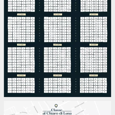
.oooh.events
browser accetti i
cookie.
PHPSESSID
Sessione
Cookie
PHP.net
generato da
oooh.events
applicazioni
basate sul
linguaggio PHP.
Si tratta di un
identificatore
generico
utilizzato per
mantenere le
variabili di
sessione utente.
Normalmente è
un numero
generato in
modo casuale, il
modo in cui
viene utilizzato
può essere
specifico per il
sito, ma un
buon esempio è
mantenere uno
stato di accesso
per un utente
tra le pagine.
m
1 anno 1
Questo cookie
Stripe