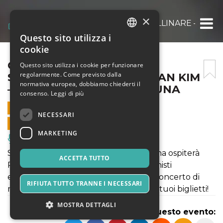
×
CONCERTO PER SANT’APOLLINARE – ROMAN
Questo sito utilizza i
ITALIAN
cookie
ENGLISH
CONCERTO PER
Questo sito utilizza i cookie per funzionare
regolarmente. Come previsto dalla
SANT’APOLLINARE – ROMAN KIM
SPANISH
normativa europea, dobbiamo chiederti il
– CLASSE AL CHIARO DI LUNA
consenso.
Leggi di più
24 LUGLIO 2021 - 21:00
NECESSARI
VENDITE ONLINE TERMINATE
MARKETING
Musica, Eventi Live, Club
Sabato 24 luglio Classe al Chiaro di Luna ospiterà
ACCETTA TUTTO
ROMAN KIM, uno tra i più virtuosi violinisti
emergenti del nostro tempo, per un concerto di
RIFIUTA TUTTO TRANNE I NECESSARI
musica classica memorabile. Acquista i tuoi biglietti!
MOSTRA DETTAGLI
Condividi questo evento: