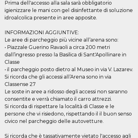
Prima dell'accesso alla sala sarà obbligatorio
privacy,
garantendo 
igienizzare le mani con gel disinfettante di soluzione
loro prefer
siano onora
idroalcolica presente in aree apposite.
nelle sessio
future.
INFORMAZIONI AGGIUNTIVE:
__Secure-ROLLOUT_TOKEN
.youtube.com
5 mesi 4
Utilizzato d
settimane
YouTube pe
Le aree di parcheggio più vicine all’arena sono:
gestire
l'implement
• Piazzale Guerino Ravaoli a circa 200 metri
e la
dall’ingresso presso la Basilica di Sant'Apollinare in
sperimenta
delle funzio
Classe
Aiuta Googl
controllare 
• il parcheggio posto dietro al Museo in via V. Lazarev.
nuove
Si ricorda che gli accessi all’Arena sono in via
funzionalità
modifiche
Classense 27
dell'interfac
vengono mo
Le soste in aree a ridosso degli accessi non saranno
agli utenti
nell'ambito 
consentite e verrà chiamato il carro attrezzi.
e
Si ricorda di rispettare la località di Classe e le
implementa
graduali,
persone che vi risiedono, rispettando il il buon senso
garantendo
un'esperien
civico nel parcheggio delle autovetture.
coerente pe
determinat
utente dura
Si ricorda che è tassativamente vietato l'accesso agli
esperiment