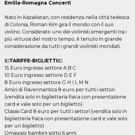
correttamente.
Emilia-Romagna Concerti
Storage declaration
Nato in Kazakistan, con residenza nella città tedesca
Storage
Nome
Descrizione
di Colonia, Roman Kim gira il mondo con il suo
type
violino. Considerato uno dei violinisti emergenti tra i
fbssls_314278995690155
Session
più virtuosi del nostro tempo, è tenuto in grande
storage
considerazione da tutti i grandi violinisti mondiali.
wpEmojiSettingsSupports
Session
storage
💶
TARIFFE-BIGLIETTI
💶
cn_uc__
Local
storage
15 Euro ingresso settore A B C
10 Euro ingresso settore D E F
8 Euro ingresso settore G H I L M N
Amici di Ravennantica 8 euro per tutti i settori
(vendita solo in biglietteria fisica con presentazione
card e vale solo per un biglietto)
Classis Card 8 euro per tutti i settori (vendita solo in
Provider /
Nome
Scadenza
Descrizione
Dominio
biglietteria fisica con presentazione card e vale solo
per un biglietto)
c_user
4
Cookie di a
Meta
settimane
utente. Può
Platform Inc.
Omaggio bambini sotto 6 anni
2 giorni
essere di se
.facebook.com