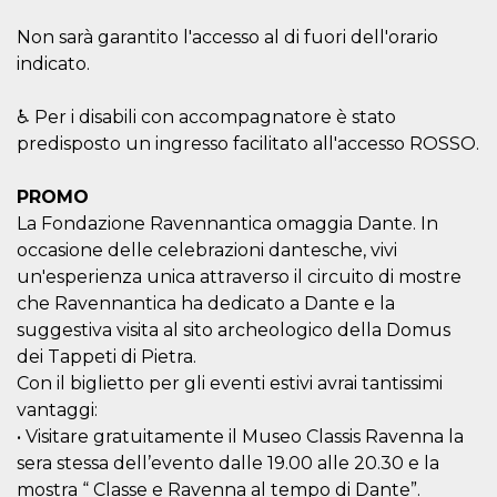
disabilitare 
.facebook.com
visualizzazi
delle inserz
Non sarà garantito l'accesso al di fuori dell'orario
Meta in base
indicato.
sue attività 
web di terzi
sb
2 anni
Identificazi
Meta
♿ Per i disabili con accompagnatore è stato
browser di
Platform Inc.
Facebook,
predisposto un ingresso facilitato all'accesso ROSSO.
.facebook.com
autenticazi
marketing e 
cookie di
PROMO
funzione spe
di Facebook
La Fondazione Ravennantica omaggia Dante. In
occasione delle celebrazioni dantesche, vivi
usida
.facebook.com
Sessione
raccoglie
informazion
un'esperienza unica attraverso il circuito di mostre
browser
dell'utente 
che Ravennantica ha dedicato a Dante e la
dell'identifi
suggestiva visita al sito archeologico della Domus
univoco, uti
per persona
dei Tappeti di Pietra.
la pubblicit
gli utenti
Con il biglietto per gli eventi estivi avrai tantissimi
xs
3 mesi
Utilizzato p
vantaggi:
Meta
mantenere 
Platform Inc.
• Visitare gratuitamente il Museo Classis Ravenna la
sessione
.facebook.com
sera stessa dell’evento dalle 19.00 alle 20.30 e la
__cf_bm
29 minuti
Questo coo
Cloudflare
mostra “ Classe e Ravenna al tempo di Dante”.
58
viene utiliz
Inc.