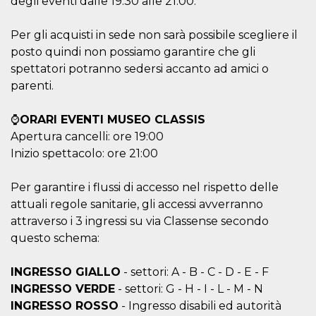
degli eventi dalle 19.30 alle 21.00.
cookie viene
anche trami
piace e altri
Per gli acquisti in sede non sarà possibile scegliere il
pulsanti e t
Facebook
posto quindi non possiamo garantire che gli
posizionati 
molti siti W
spettatori potranno sedersi accanto ad amici o
diversi.
parenti.
dpr
.facebook.com
1
permette di
settimana
controllare 
funzione “S
⌚
ORARI EVENTI MUSEO CLASSIS
su Facebook
Apertura cancelli: ore 19:00
pulsante “M
piace”, rac
Inizio spettacolo: ore 21:00
le impostaz
della lingua
permettono
Per garantire i flussi di accesso nel rispetto delle
condividere
pagina.
attuali regole sanitarie, gli accessi avverranno
fr
3 mesi
Contiene la
Meta
attraverso i 3 ingressi su via Classense secondo
combinazio
Platform Inc.
ID univoco 
questo schema:
.facebook.com
browser e
dell'utente,
utilizzata pe
INGRESSO GIALLO
- settori: A - B - C - D - E - F
pubblicità m
INGRESSO VERDE
- settori: G - H - I - L - M - N
oo
5 anni
consente
Meta
INGRESSO ROSSO
- Ingresso disabili ed autorità
all'utente di
Platform Inc.