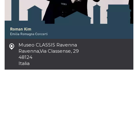
Museo CLASSIS Ravenna
Ravenna
,
Via Classense, 29
48124
Italia