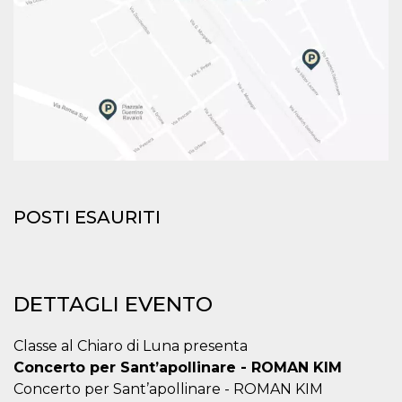
mese
viene
m.stripe.com
generalmente
utilizzato per le
prestazioni e
l'ottimizzazione
dei servizi di
elaborazione
dei pagamenti,
facilitando la
memorizzazione
dei contenuti
sul browser per
rendere le
pagine più
veloci.
CookieScriptConsent
4
Questo cookie
CookieScript
POSTI ESAURITI
settimane
viene utilizzato
oooh.events
2 giorni
dal servizio
Cookie-
Script.com per
ricordare le
preferenze di
consenso sui
DETTAGLI EVENTO
cookie dei
visitatori. È
necessario che il
banner dei
Classe al Chiaro di Luna presenta
cookie di
Concerto per Sant’apollinare - ROMAN KIM
Cookie-
Script.com
Concerto per Sant’apollinare - ROMAN KIM
funzioni