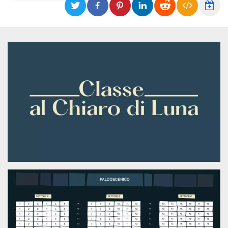
Necessari
Marketing
I cookie strettamente necessari o tecnici sono
indispensabili al funzionamento del sito. I
servizi qui presenti non potranno funzionare
senza.
Provider /
Nome
Scadenza
Descrizione
Dominio
cf_clearance
1 anno
Clearance
Cloudflare,
Cookie from
Inc.
CloudFlare
.oooh.events
stores the proof
of challenge
passed. It is
used to no
longer issue a
captcha or
jschallenge
challenge if
present. It is
required to
reach origin
server.
wordpress_test_cookie
Sessione
Cookie di
Automattic
Wordpress,
Inc.
verifica che il