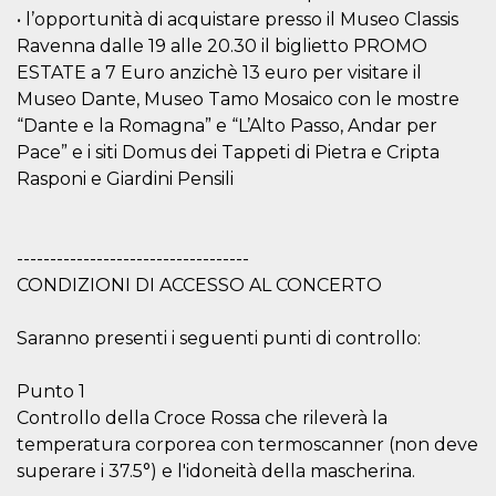
secondi
Cloudflare 
.hubspot.com
• l’opportunità di acquistare presso il Museo Classis
distinguere 
umani e bot
Ravenna dalle 19 alle 20.30 il biglietto PROMO
vantaggioso 
sito Web, al
ESTATE a 7 Euro anzichè 13 euro per visitare il
di effettuar
Museo Dante, Museo Tamo Mosaico con le mostre
rapporti val
sull'utilizzo
“Dante e la Romagna” e “L’Alto Passo, Andar per
proprio sit
Pace” e i siti Domus dei Tappeti di Pietra e Cripta
_cfuvid
.hubspot.com
Sessione
Questo coo
Rasponi e Giardini Pensili
viene utiliz
Cloudflare 
monitorare 
utenti attra
le sessioni 
ottimizzare
-----------------------------------
l'esperienza
CONDIZIONI DI ACCESSO AL CONCERTO
dell'utente
mantenendo
coerenza de
sessione e
Saranno presenti i seguenti punti di controllo:
fornendo se
personalizza
Punto 1
YSC
Sessione
Questo cook
Google LLC
impostato 
.youtube.com
Controllo della Croce Rossa che rileverà la
YouTube pe
temperatura corporea con termoscanner (non deve
tenere tracc
delle
superare i 37.5°) e l'idoneità della mascherina.
visualizzazi
video incorp