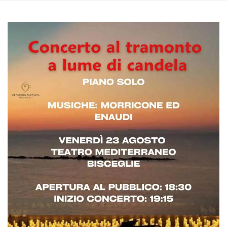
.oooh.events
browser accetti i
cookie.
PHPSESSID
Sessione
Cookie
PHP.net
generato da
oooh.events
applicazioni
basate sul
linguaggio PHP.
Si tratta di un
identificatore
generico
utilizzato per
mantenere le
variabili di
sessione utente.
Normalmente è
un numero
generato in
modo casuale, il
modo in cui
viene utilizzato
può essere
specifico per il
sito, ma un
buon esempio è
mantenere uno
stato di accesso
per un utente
tra le pagine.
m
1 anno 1
Questo cookie
Stripe