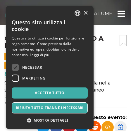
×
CONCERTO AL TRAMONTO A LUME DI CAN
Questo sito utilizza i
ITALIAN
cookie
ENGLISH
CONCERTO AL TRAMONTO A
Questo sito utilizza i cookie per funzionare
regolarmente. Come previsto dalla
LUME DI CANDELA
SPANISH
normativa europea, dobbiamo chiederti il
consenso.
Leggi di più
23 AGOSTO 2024 - 19:15
VENDITE ONLINE TERMINATE
NECESSARI
Musica, Eventi Live, Club
MARKETING
Concerto al tramonto a lume di candela nella
splendida cornice del Teatro Mediterraneo
ACCETTA TUTTO
Piano solo
Musiche di Morricone e Einaudi
RIFIUTA TUTTO TRANNE I NECESSARI
Condividi questo evento:
MOSTRA DETTAGLI