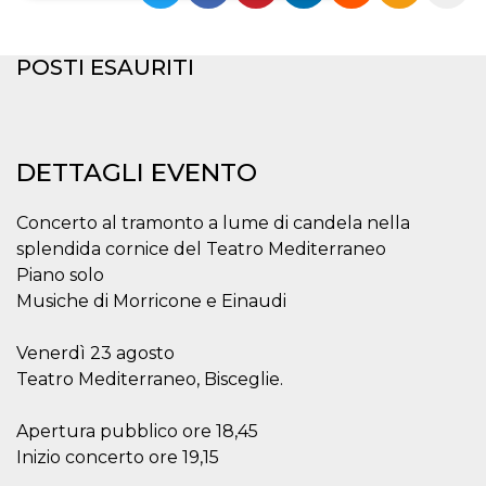
Necessari
Marketing
POSTI ESAURITI
I cookie strettamente necessari o tecnici sono
indispensabili al funzionamento del sito. I
servizi qui presenti non potranno funzionare
senza.
Provider /
DETTAGLI EVENTO
Nome
Scadenza
Descrizione
Dominio
cf_clearance
1 anno
Clearance
Cloudflare,
Concerto al tramonto a lume di candela nella
Cookie from
Inc.
CloudFlare
.oooh.events
splendida cornice del Teatro Mediterraneo
stores the proof
of challenge
Piano solo
passed. It is
Musiche di Morricone e Einaudi
used to no
longer issue a
captcha or
jschallenge
Venerdì 23 agosto
challenge if
Teatro Mediterraneo, Bisceglie.
present. It is
required to
reach origin
server.
Apertura pubblico ore 18,45
Inizio concerto ore 19,15
wordpress_test_cookie
Sessione
Cookie di
Automattic
Wordpress,
Inc.
verifica che il