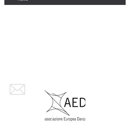
mese
viene
m.stripe.com
generalmente
utilizzato per le
prestazioni e
l'ottimizzazione
dei servizi di
elaborazione
dei pagamenti,
facilitando la
memorizzazione
dei contenuti
sul browser per
rendere le
pagine più
veloci.
CookieScriptConsent
4
Questo cookie
CookieScript
settimane
viene utilizzato
oooh.events
2 giorni
dal servizio
Cookie-
Script.com per
ricordare le
preferenze di
consenso sui
cookie dei
visitatori. È
necessario che il
banner dei
cookie di
Cookie-
Script.com
funzioni