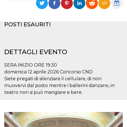
Necessari
Marketing
I cookie strettamente necessari o tecnici sono
POSTI ESAURITI
indispensabili al funzionamento del sito. I
servizi qui presenti non potranno funzionare
senza.
Provider /
Nome
Scadenza
Descrizione
Dominio
DETTAGLI EVENTO
cf_clearance
1 anno
Clearance
Cloudflare,
Cookie from
Inc.
CloudFlare
.oooh.events
SERA INIZIO ORE 19:30
stores the proof
of challenge
domenica 12 aprile 2026 Concorso CND
passed. It is
Siete pregati di silenziare il cellulare, di non
used to no
longer issue a
muovervi dal posto mentre i ballerini danzano, in
captcha or
jschallenge
teatro non si può mangiare e bere.
challenge if
present. It is
required to
reach origin
server.
wordpress_test_cookie
Sessione
Cookie di
Automattic
Wordpress,
Inc.
verifica che il