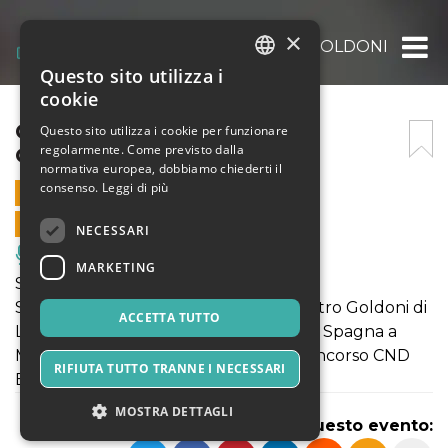
×
CONCORSO CND TEATRO GOLDONI SERA
Questo sito utilizza i
ITALIAN
cookie
ENGLISH
CONCORSO CND TEATRO
Questo sito utilizza i cookie per funzionare
regolarmente. Come previsto dalla
GOLDONI SERA
SPANISH
normativa europea, dobbiamo chiederti il
consenso.
Leggi di più
12 APRILE 2026 - 19:30
VENDITE ONLINE TERMINATE
NECESSARI
Musica, Eventi Live, Club
MARKETING
SERA INIZIO ORE 19:30
Si terrà domenica 12 aprile 2026 al Teatro Goldoni di
ACCETTA TUTTO
Livorno il Concorso CND. Vinci e vola in Spagna a
Madrid per rappresentare l'Italia al Concorso CND
RIFIUTA TUTTO TRANNE I NECESSARI
Europeo.
MOSTRA DETTAGLI
Condividi questo evento: