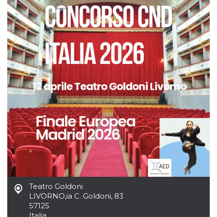
.oooh.events
browser accetti i
cookie.
PHPSESSID
Sessione
Cookie
PHP.net
generato da
oooh.events
applicazioni
basate sul
linguaggio PHP.
Si tratta di un
identificatore
generico
utilizzato per
mantenere le
variabili di
sessione utente.
Normalmente è
un numero
generato in
modo casuale, il
modo in cui
viene utilizzato
può essere
specifico per il
sito, ma un
buon esempio è
mantenere uno
stato di accesso
Teatro Goldoni
per un utente
LIVORNO
,
ia C. Goldoni, 83
tra le pagine.
57125
m
1 anno 1
Questo cookie
Stripe
Italia