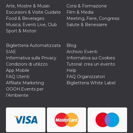
o persistent
Arte, Mostre & Musei
Corsi & Formazione
30 giorni
Escursioni & Visite Guidate
Film & Media
datr
2 anni
Questo coo
Meta
Food & Beverages
Meeting, Fiere, Congressi
identifica il
Platform Inc.
browser che
Musica, Eventi Live, Club
Salute & Benessere
.facebook.com
connette a
Sport & Motori
Facebook. 
direttament
legato alla 
Facebook
Biglietteria Automatizzata
Blog
dell'utente.
SIAE
Archivio Eventi
Facebook s
che viene
Informativa sulla Privacy
Informativa sui Cookies
utilizzato p
Condizioni di utilizzo
Tutorial: crea un evento
aiutare con 
sicurezza e a
App Mobile
Help
di accesso
FAQ Utenti
FAQ Organizzatori
sospette, in
particolare p
Affiliate Marketing
Biglietteria White Label
rilevamento
OOOH.Events per
bot che ten
di accedere 
l’Ambiente
servizio. F
afferma anc
il profilo
comportame
associato a
ciascun coo
datr viene
eliminato d
giorni. Que