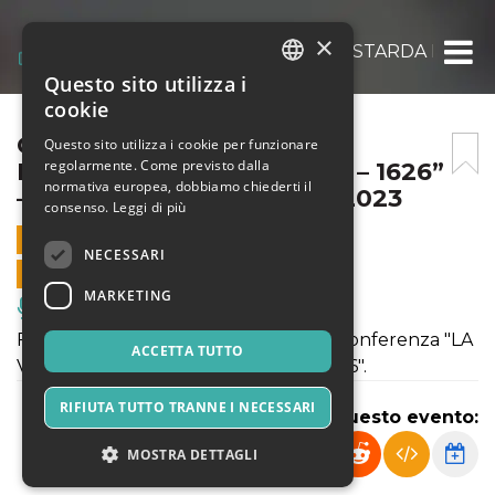
×
CONFERENZA “LA VIOLA BASTARDA IN ITALIA
Questo sito utilizza i
ITALIAN
cookie
ENGLISH
CONFERENZA “LA VIOLA
Questo sito utilizza i cookie per funzionare
regolarmente. Come previsto dalla
BASTARDA IN ITALIA 1584 – 1626”
SPANISH
normativa europea, dobbiamo chiederti il
– FESTIVAL DELLE VIOLE 2023
consenso.
Leggi di più
29 AGOSTO 2023 - 18:00
NECESSARI
VENDITE ONLINE TERMINATE
MARKETING
Musica, Eventi Live, Club
Festival delle Viole 2023 presenta la conferenza "LA
ACCETTA TUTTO
VIOLA BASTARDA IN ITALIA 1584 - 1626".
RIFIUTA TUTTO TRANNE I NECESSARI
Condividi questo evento:
MOSTRA DETTAGLI