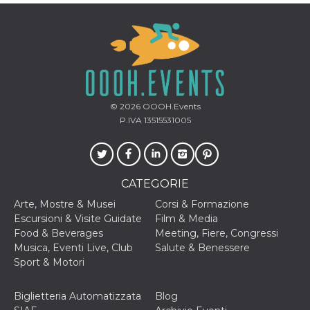
o persistent
30 giorni
datr
2 anni
Questo coo
Meta
identifica il
Platform Inc.
browser che
.facebook.com
connette a
Facebook. 
direttament
legato alla 
Facebook
© 2026
OOOH.Events
dell'utente.
P.IVA 13515531005
Facebook s
che viene
utilizzato p
aiutare con 
sicurezza e a
di accesso
CATEGORIE
sospette, in
particolare p
rilevamento
Arte, Mostre & Musei
Corsi & Formazione
bot che ten
Escursioni & Visite Guidate
Film & Media
di accedere 
servizio. F
Food & Beverages
Meeting, Fiere, Congressi
afferma anc
Musica, Eventi Live, Club
Salute & Benessere
il profilo
comportame
Sport & Motori
associato a
ciascun coo
datr viene
Biglietteria Automatizzata
Blog
eliminato d
giorni. Que