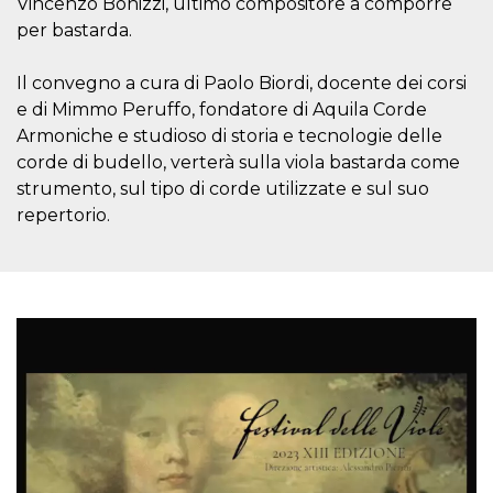
Vincenzo Bonizzi, ultimo compositore a comporre
.oooh.events
browser accetti i
per bastarda.
cookie.
PHPSESSID
Sessione
Cookie
PHP.net
generato da
oooh.events
Il convegno a cura di Paolo Biordi, docente dei corsi
applicazioni
e di Mimmo Peruffo, fondatore di Aquila Corde
basate sul
linguaggio PHP.
Armoniche e studioso di storia e tecnologie delle
Si tratta di un
identificatore
corde di budello, verterà sulla viola bastarda come
generico
utilizzato per
strumento, sul tipo di corde utilizzate e sul suo
mantenere le
repertorio.
variabili di
sessione utente.
Normalmente è
un numero
generato in
modo casuale, il
modo in cui
viene utilizzato
può essere
specifico per il
sito, ma un
buon esempio è
mantenere uno
stato di accesso
per un utente
tra le pagine.
m
1 anno 1
Questo cookie
Stripe