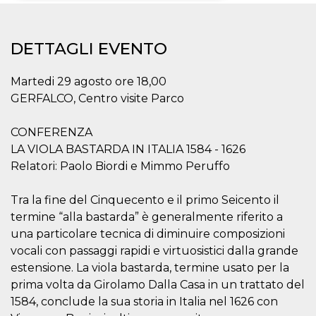
Necessari
Marketing
DETTAGLI EVENTO
I cookie strettamente necessari o tecnici sono
indispensabili al funzionamento del sito. I
servizi qui presenti non potranno funzionare
Martedi 29 agosto ore 18,00
senza.
GERFALCO, Centro visite Parco
Provider /
Nome
Scadenza
Descrizione
Dominio
CONFERENZA
cf_clearance
1 anno
Clearance
Cloudflare,
Cookie from
LA VIOLA BASTARDA IN ITALIA 1584 - 1626
Inc.
CloudFlare
.oooh.events
Relatori: Paolo Biordi e Mimmo Peruffo
stores the proof
of challenge
passed. It is
used to no
Tra la fine del Cinquecento e il primo Seicento il
longer issue a
termine “alla bastarda” è generalmente riferito a
captcha or
jschallenge
una particolare tecnica di diminuire composizioni
challenge if
present. It is
vocali con passaggi rapidi e virtuosistici dalla grande
required to
reach origin
estensione. La viola bastarda, termine usato per la
server.
prima volta da Girolamo Dalla Casa in un trattato del
wordpress_test_cookie
Sessione
Cookie di
Automattic
1584, conclude la sua storia in Italia nel 1626 con
Wordpress,
Inc.
verifica che il