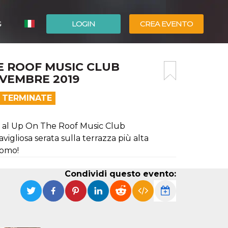
G
LOGIN
CREA EVENTO
ESPAÑOL
E ROOF MUSIC CLUB
ENGLISH
VEMBRE 2019
 TERMINATE
a al Up On The Roof Music Club
liosa serata sulla terrazza più alta
romo!
Condividi questo evento: