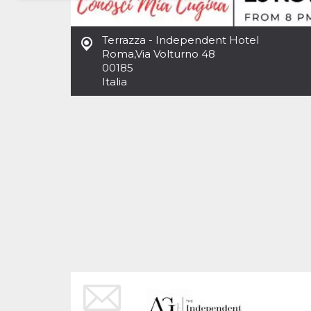
Necessari
Marketing
Terrazza - Independent Hotel
I cookie strettamente necessari o tecnici sono
Roma
,
Via Volturno 48
indispensabili al funzionamento del sito. I
00185
servizi qui presenti non potranno funzionare
Italia
senza.
Provider /
Nome
Scadenza
Descrizione
Dominio
cf_clearance
1 anno
Clearance
Cloudflare,
Cookie from
Inc.
CloudFlare
.oooh.events
stores the proof
of challenge
passed. It is
used to no
longer issue a
captcha or
jschallenge
challenge if
present. It is
required to
reach origin
server.
wordpress_test_cookie
Sessione
Cookie di
Automattic
Wordpress,
Inc.
verifica che il