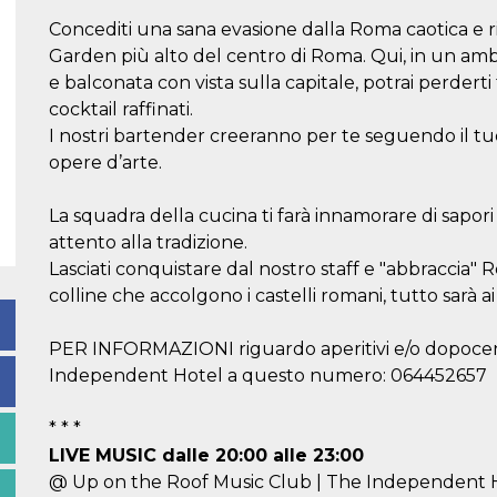
Concediti una sana evasione dalla Roma caotica e rif
Garden più alto del centro di Roma. Qui, in un ambi
e balconata con vista sulla capitale, potrai perderti
cocktail raffinati.
I nostri bartender creeranno per te seguendo il t
opere d’arte.
La squadra della cucina ti farà innamorare di sapor
attento alla tradizione.
Lasciati conquistare dal nostro staff e "abbraccia" R
colline che accolgono i castelli romani, tutto sarà ai 
PER INFORMAZIONI riguardo aperitivi e/o dopocen
Independent Hotel a questo numero: 064452657
* * *
LIVE MUSIC dalle 20:00 alle 23:00
@ Up on the Roof Music Club | The Independent Ho