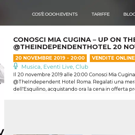
COS’È OOOH.EVENTS
TARIFFE
BLO
CONOSCI MIA CUGINA – UP ON TH
@THEINDEPENDENTHOTEL 20 NO
20 NOVEMBRE 2019 - 20:00
VENDITE ONLINE
Musica, Eventi Live, Club
Il 20 novembre 2019 alle 20:00 Conosci Mia Cugin
@TheIndependent Hotel Roma. Regalati una meravig
dell'Esquilino, acquistando ora la cena in offerta p