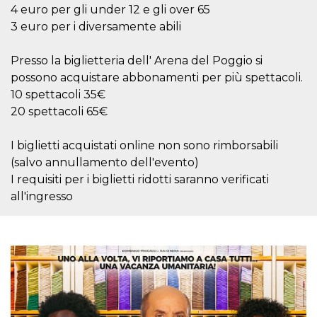
o persistent
4 euro per gli under 12 e gli over 65
30 giorni
3 euro per i diversamente abili
datr
2 anni
Questo coo
Meta
identifica il
Platform Inc.
browser che
Presso la biglietteria dell' Arena del Poggio si
.facebook.com
connette a
possono acquistare abbonamenti per più spettacoli.
Facebook. 
direttament
10 spettacoli 35€
legato alla 
Facebook
20 spettacoli 65€
dell'utente.
Facebook s
che viene
I biglietti acquistati online non sono rimborsabili
utilizzato p
aiutare con 
(salvo annullamento dell'evento)
sicurezza e a
di accesso
I requisiti per i biglietti ridotti saranno verificati
sospette, in
all'ingresso
particolare p
rilevamento
bot che ten
di accedere 
servizio. F
afferma anc
il profilo
comportame
associato a
ciascun coo
datr viene
eliminato d
giorni. Que