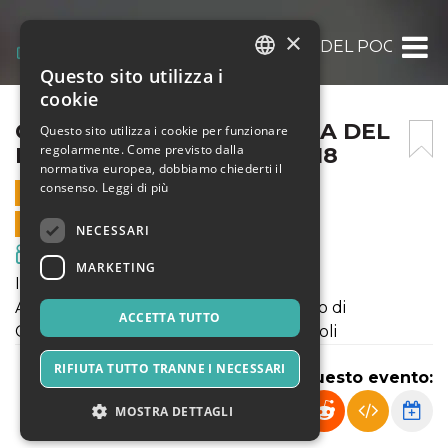
×
CONTROMANO ALL’ ARENA DEL POGGIO IL
Questo sito utilizza i
ITALIAN
cookie
ENGLISH
CONTROMANO ALL’ ARENA DEL
Questo sito utilizza i cookie per funzionare
regolarmente. Come previsto dalla
POGGIO IL 28 AGOSTO 2018
SPANISH
normativa europea, dobbiamo chiederti il
consenso.
Leggi di più
28 AGOSTO 2018 - 21:30
VENDITE ONLINE TERMINATE
NECESSARI
Film & Media
MARKETING
INIZIO SPETTACOLO ORE 21:00
ARENA DEL POGGIO - Viale del Poggio di
ACCETTA TUTTO
Capodimonte -Parco del Poggio - Napoli
RIFIUTA TUTTO TRANNE I NECESSARI
Condividi questo evento:
MOSTRA DETTAGLI