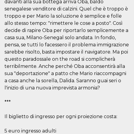
correttamente.
davanti alla sua bottega arriva Oba, baldo
senegalese venditore di calzini. Quel che è troppo è
Storage declaration
troppo e per Mario la soluzione è semplice e folle
Storage
allo stesso tempo: "rimettere le cose a posto". Così
Nome
Descrizione
type
decide di rapire Oba per riportarlo semplicemente a
fbssls_314278995690155
Session
casa sua, Milano-Senegal solo andata. In fondo,
storage
pensa, se tutti lo facessero il problema immigrazione
wpEmojiSettingsSupports
Session
sarebbe risolto, basta impostare il navigatore. Ma poi
storage
questo paradossale on the road si complicherà
cn_uc__
Local
storage
terribilmente. Anche perché Oba acconsentirà alla
sua "deportazione" a patto che Mario riaccompagni
a casa anche la sorella, Dalida. Saranno guai seri o
l'inizio di una nuova imprevista armonia?
***
Provider /
Nome
Scadenza
Descrizione
Il biglietto di ingresso per ogni proiezione costa:
Dominio
c_user
4
Cookie di a
Meta
settimane
utente. Può
Platform Inc.
5 euro ingresso adulti
2 giorni
essere di se
.facebook.com