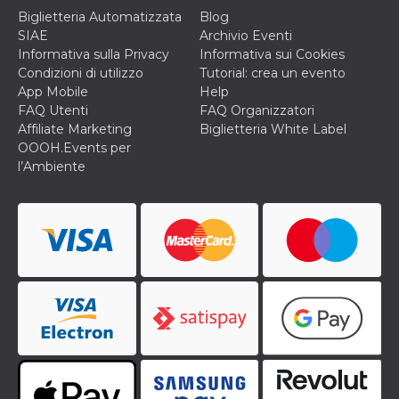
privacy,
Biglietteria Automatizzata
Blog
garantendo 
loro prefer
SIAE
Archivio Eventi
siano onora
Informativa sulla Privacy
Informativa sui Cookies
nelle sessio
future.
Condizioni di utilizzo
Tutorial: crea un evento
App Mobile
Help
__Secure-ROLLOUT_TOKEN
.youtube.com
5 mesi 4
Utilizzato d
FAQ Utenti
FAQ Organizzatori
settimane
YouTube pe
gestire
Affiliate Marketing
Biglietteria White Label
l'implement
OOOH.Events per
e la
sperimenta
l’Ambiente
delle funzio
Aiuta Googl
controllare 
nuove
funzionalità
modifiche
dell'interfac
vengono mo
agli utenti
nell'ambito 
e
implementa
graduali,
garantendo
un'esperien
coerente pe
determinat
utente dura
esperiment