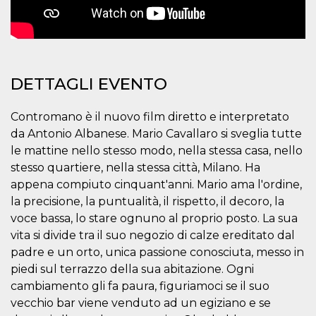
mese
viene
m.stripe.com
generalmente
utilizzato per le
prestazioni e
l'ottimizzazione
dei servizi di
elaborazione
dei pagamenti,
DETTAGLI EVENTO
facilitando la
memorizzazione
dei contenuti
sul browser per
Contromano è il nuovo film diretto e interpretato
rendere le
pagine più
da Antonio Albanese. Mario Cavallaro si sveglia tutte
veloci.
le mattine nello stesso modo, nella stessa casa, nello
CookieScriptConsent
4
Questo cookie
CookieScript
stesso quartiere, nella stessa città, Milano. Ha
settimane
viene utilizzato
oooh.events
2 giorni
dal servizio
appena compiuto cinquant'anni. Mario ama l'ordine,
Cookie-
Script.com per
la precisione, la puntualità, il rispetto, il decoro, la
ricordare le
voce bassa, lo stare ognuno al proprio posto. La sua
preferenze di
consenso sui
vita si divide tra il suo negozio di calze ereditato dal
cookie dei
visitatori. È
padre e un orto, unica passione conosciuta, messo in
necessario che il
piedi sul terrazzo della sua abitazione. Ogni
banner dei
cookie di
cambiamento gli fa paura, figuriamoci se il suo
Cookie-
Script.com
vecchio bar viene venduto ad un egiziano e se
funzioni