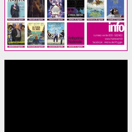
.oooh.events
browser accetti i
cookie.
PHPSESSID
Sessione
Cookie
PHP.net
generato da
oooh.events
applicazioni
basate sul
linguaggio PHP.
Si tratta di un
identificatore
generico
utilizzato per
mantenere le
variabili di
sessione utente.
Normalmente è
un numero
generato in
modo casuale, il
modo in cui
viene utilizzato
può essere
specifico per il
sito, ma un
buon esempio è
mantenere uno
stato di accesso
per un utente
tra le pagine.
m
1 anno 1
Questo cookie
Stripe