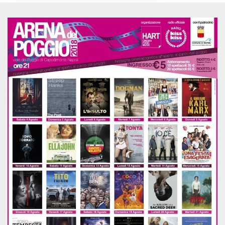
Necessari
Marketing
I cookie strettamente necessari o tecnici sono
indispensabili al funzionamento del sito. I
servizi qui presenti non potranno funzionare
senza.
Provider /
Nome
Scadenza
Descrizione
Dominio
cf_clearance
1 anno
Clearance
Cloudflare,
Cookie from
Inc.
CloudFlare
.oooh.events
stores the proof
of challenge
passed. It is
used to no
longer issue a
captcha or
jschallenge
challenge if
present. It is
required to
reach origin
server.
wordpress_test_cookie
Sessione
Cookie di
Automattic
Wordpress,
Inc.
verifica che il