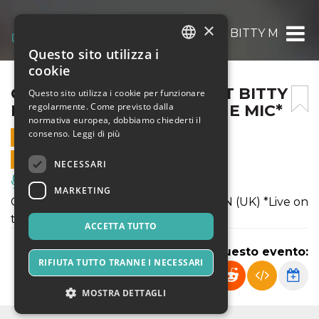
×
COOL RUNNINGS PRESENT BITTY MCLEAN (
Questo sito utilizza i
ITALIAN
cookie
ENGLISH
COOL RUNNINGS PRESENT BITTY
Questo sito utilizza i cookie per funzionare
regolarmente. Come previsto dalla
MCLEAN (UK) *LIVE ON THE MIC*
SPANISH
normativa europea, dobbiamo chiederti il
consenso.
Leggi di più
28 OTTOBRE 2022 - 21:00
VENDITE ONLINE TERMINATE
NECESSARI
Musica, Eventi Live, Club
MARKETING
Cool Runnings present BITTY MCLEAN (UK) *Live on
the Mic*
ACCETTA TUTTO
Condividi questo evento:
RIFIUTA TUTTO TRANNE I NECESSARI
MOSTRA DETTAGLI