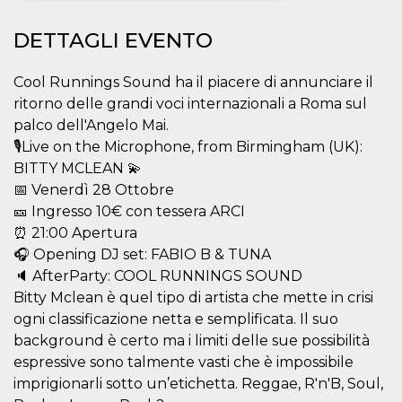
Necessari
Marketing
DETTAGLI EVENTO
I cookie strettamente necessari o tecnici sono
indispensabili al funzionamento del sito. I
Cool Runnings Sound ha il piacere di annunciare il
servizi qui presenti non potranno funzionare
ritorno delle grandi voci internazionali a Roma sul
senza.
palco dell'Angelo Mai.
Provider /
Nome
Scadenza
Descrizione
🎙️Live on the Microphone, from Birmingham (UK):
Dominio
BITTY MCLEAN 💫
cf_clearance
1 anno
Clearance
Cloudflare,
Cookie from
📅 Venerdì 28 Ottobre
Inc.
CloudFlare
.oooh.events
🎫 Ingresso 10€ con tessera ARCI
stores the proof
of challenge
⏰ 21:00 Apertura
passed. It is
used to no
🎧 Opening DJ set: FABIO B & TUNA
longer issue a
🔈 AfterParty: COOL RUNNINGS SOUND
captcha or
jschallenge
Bitty Mclean è quel tipo di artista che mette in crisi
challenge if
present. It is
ogni classificazione netta e semplificata. Il suo
required to
reach origin
background è certo ma i limiti delle sue possibilità
server.
espressive sono talmente vasti che è impossibile
wordpress_test_cookie
Sessione
Cookie di
Automattic
imprigionarli sotto un’etichetta. Reggae, R'n'B, Soul,
Wordpress,
Inc.
verifica che il