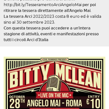
correttamente.
http://bit.ly/TesseramentoArciAngeloMai 𝗉𝖾𝗋 𝗉𝗈𝗂
Storage declaration
𝗋𝗂𝗍𝗂𝗋𝖺𝗋𝖾 𝗅𝖺 𝗍𝖾𝗌𝗌𝖾𝗋𝖺 𝖽𝗂𝗋𝖾𝗍𝗍𝖺𝗆𝖾𝗇𝗍𝖾 𝖺𝗅𝗅'𝖠𝗇𝗀𝖾𝗅𝗈 𝖬𝖺𝗂.
𝖫𝖺 𝗍𝖾𝗌𝗌𝖾𝗋𝖺 𝖠𝗋𝖼𝗂 2022/2023 costa 8 euro ed è valida
Storage
Nome
Descrizione
type
sino al 30 settembre 2023.
𝖢𝗈𝗇 𝗊𝗎𝖾𝗌𝗍𝖺 𝗍𝖾𝗌𝗌𝖾𝗋𝖺 𝗉𝗎𝗈𝗂 𝖺𝖼𝖼𝖾𝖽𝖾𝗋𝖾 𝖺 𝗎𝗇'𝗂𝗇𝗍𝖾𝗋𝖺
fbssls_314278995690155
Session
storage
𝗌𝗍𝖺𝗀𝗂𝗈𝗇𝖾 𝖽𝗂 𝖺𝗍𝗍𝗂𝗏𝗂𝗍à, 𝖾𝗏𝖾𝗇𝗍𝗂 𝖾 𝗆𝖺𝗇𝗂𝖿𝖾𝗌𝗍𝖺𝗓𝗂𝗈𝗇𝗂 𝗉𝗋𝖾𝗌𝗌𝗈
wpEmojiSettingsSupports
Session
𝗍𝗎𝗍𝗍𝗂 𝗂 𝖼𝗂𝗋𝖼𝗈𝗅𝗂 𝖠𝗋𝖼𝗂 𝖽’𝖨𝗍𝖺𝗅𝗂𝖺
storage
cn_uc__
Local
storage
Provider /
Nome
Scadenza
Descrizione
Dominio
c_user
4
Cookie di a
Meta
settimane
utente. Può
Platform Inc.
2 giorni
essere di se
.facebook.com