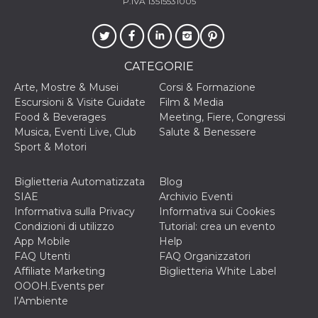
disabilitare 
P.IVA 13515531005
.facebook.com
visualizzazi
delle inserz
Meta in base
sue attività 
web di terzi
CATEGORIE
sb
2 anni
Identificazi
Meta
browser di
Platform Inc.
Arte, Mostre & Musei
Corsi & Formazione
Facebook,
.facebook.com
autenticazi
Escursioni & Visite Guidate
Film & Media
marketing e 
Food & Beverages
Meeting, Fiere, Congressi
cookie di
funzione spe
Musica, Eventi Live, Club
Salute & Benessere
di Facebook
Sport & Motori
usida
.facebook.com
Sessione
raccoglie
informazion
browser
Biglietteria Automatizzata
Blog
dell'utente 
SIAE
Archivio Eventi
dell'identifi
univoco, uti
Informativa sulla Privacy
Informativa sui Cookies
per persona
Condizioni di utilizzo
Tutorial: crea un evento
la pubblicit
gli utenti
App Mobile
Help
FAQ Utenti
FAQ Organizzatori
xs
3 mesi
Utilizzato p
Meta
Affiliate Marketing
Biglietteria White Label
mantenere 
Platform Inc.
sessione
.facebook.com
OOOH.Events per
l’Ambiente
__cf_bm
29 minuti
Questo coo
Cloudflare
58
viene utiliz
Inc.