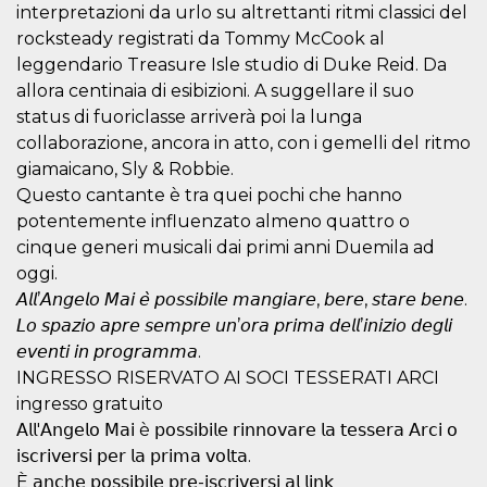
mese
viene
m.stripe.com
interpretazioni da urlo su altrettanti ritmi classici del
generalmente
utilizzato per le
rocksteady registrati da Tommy McCook al
prestazioni e
leggendario Treasure Isle studio di Duke Reid. Da
l'ottimizzazione
dei servizi di
allora centinaia di esibizioni. A suggellare il suo
elaborazione
dei pagamenti,
status di fuoriclasse arriverà poi la lunga
facilitando la
memorizzazione
collaborazione, ancora in atto, con i gemelli del ritmo
dei contenuti
giamaicano, Sly & Robbie.
sul browser per
rendere le
Questo cantante è tra quei pochi che hanno
pagine più
veloci.
potentemente influenzato almeno quattro o
cinque generi musicali dai primi anni Duemila ad
CookieScriptConsent
4
Questo cookie
CookieScript
settimane
viene utilizzato
oooh.events
oggi.
2 giorni
dal servizio
Cookie-
𝘈𝘭𝘭’𝘈𝘯𝘨𝘦𝘭𝘰 𝘔𝘢𝘪 𝘦̀ 𝘱𝘰𝘴𝘴𝘪𝘣𝘪𝘭𝘦 𝘮𝘢𝘯𝘨𝘪𝘢𝘳𝘦, 𝘣𝘦𝘳𝘦, 𝘴𝘵𝘢𝘳𝘦 𝘣𝘦𝘯𝘦.
Script.com per
ricordare le
𝘓𝘰 𝘴𝘱𝘢𝘻𝘪𝘰 𝘢𝘱𝘳𝘦 𝘴𝘦𝘮𝘱𝘳𝘦 𝘶𝘯’𝘰𝘳𝘢 𝘱𝘳𝘪𝘮𝘢 𝘥𝘦𝘭𝘭’𝘪𝘯𝘪𝘻𝘪𝘰 𝘥𝘦𝘨𝘭𝘪
preferenze di
𝘦𝘷𝘦𝘯𝘵𝘪 𝘪𝘯 𝘱𝘳𝘰𝘨𝘳𝘢𝘮𝘮𝘢.
consenso sui
cookie dei
INGRESSO RISERVATO AI SOCI TESSERATI ARCI
visitatori. È
necessario che il
ingresso gratuito
banner dei
𝖠𝗅𝗅'𝖠𝗇𝗀𝖾𝗅𝗈 𝖬𝖺𝗂 è 𝗉𝗈𝗌𝗌𝗂𝖻𝗂𝗅𝖾 𝗋𝗂𝗇𝗇𝗈𝗏𝖺𝗋𝖾 𝗅𝖺 𝗍𝖾𝗌𝗌𝖾𝗋𝖺 𝖠𝗋𝖼𝗂 𝗈
cookie di
Cookie-
𝗂𝗌𝖼𝗋𝗂𝗏𝖾𝗋𝗌𝗂 𝗉𝖾𝗋 𝗅𝖺 𝗉𝗋𝗂𝗆𝖺 𝗏𝗈𝗅𝗍𝖺.
Script.com
funzioni
È 𝖺𝗇𝖼𝗁𝖾 𝗉𝗈𝗌𝗌𝗂𝖻𝗂𝗅𝖾 𝗉𝗋𝖾-𝗂𝗌𝖼𝗋𝗂𝗏𝖾𝗋𝗌𝗂 𝖺𝗅 𝗅𝗂𝗇𝗄