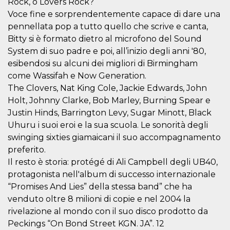
Rock, o Lovers Rock?
.oooh.events
browser accetti i
Voce fine e sorprendentemente capace di dare una
cookie.
pennellata pop a tutto quello che scrive e canta,
PHPSESSID
Sessione
Cookie
PHP.net
generato da
oooh.events
Bitty si è formato dietro al microfono del Sound
applicazioni
System di suo padre e poi, all’inizio degli anni '80,
basate sul
linguaggio PHP.
esibendosi su alcuni dei migliori di Birmingham
Si tratta di un
identificatore
come Wassifah e Now Generation.
generico
utilizzato per
The Clovers, Nat King Cole, Jackie Edwards, John
mantenere le
Holt, Johnny Clarke, Bob Marley, Burning Spear e
variabili di
sessione utente.
Justin Hinds, Barrington Levy, Sugar Minott, Black
Normalmente è
un numero
Uhuru i suoi eroi e la sua scuola. Le sonorità degli
generato in
swinging sixties giamaicani il suo accompagnamento
modo casuale, il
modo in cui
preferito.
viene utilizzato
può essere
Il resto è storia: protégé di Ali Campbell degli UB40,
specifico per il
sito, ma un
protagonista nell'album di successo internazionale
buon esempio è
“Promises And Lies” della stessa band” che ha
mantenere uno
stato di accesso
venduto oltre 8 milioni di copie e nel 2004 la
per un utente
tra le pagine.
rivelazione al mondo con il suo disco prodotto da
Peckings “On Bond Street KGN. JA”. 12
m
1 anno 1
Questo cookie
Stripe