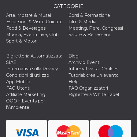
o persistent
CATEGORIE
30 giorni
Arte, Mostre & Musei
Corsi & Formazione
datr
2 anni
Questo coo
Meta
identifica il
Platform Inc.
Escursioni & Visite Guidate
Film & Media
browser che
.facebook.com
Food & Beverages
Meeting, Fiere, Congressi
connette a
Facebook. 
Musica, Eventi Live, Club
Salute & Benessere
direttament
Sport & Motori
legato alla 
Facebook
dell'utente.
Facebook s
Biglietteria Automatizzata
Blog
che viene
SIAE
Archivio Eventi
utilizzato p
aiutare con 
Informativa sulla Privacy
Informativa sui Cookies
sicurezza e a
Condizioni di utilizzo
Tutorial: crea un evento
di accesso
sospette, in
App Mobile
Help
particolare p
FAQ Utenti
FAQ Organizzatori
rilevamento
bot che ten
Affiliate Marketing
Biglietteria White Label
di accedere 
OOOH.Events per
servizio. F
afferma anc
l’Ambiente
il profilo
comportame
associato a
ciascun coo
datr viene
eliminato d
giorni. Que