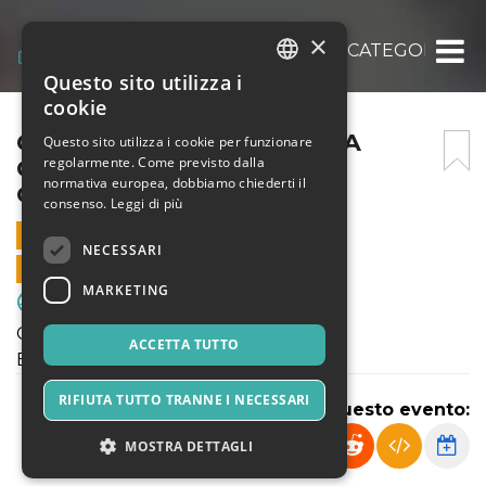
×
COPPA LOMBARDIA TERZA CATEGORIA: E
Questo sito utilizza i
ITALIAN
cookie
ENGLISH
COPPA LOMBARDIA TERZA
Questo sito utilizza i cookie per funzionare
regolarmente. Come previsto dalla
CATEGORIA: ENOTRIA –
SPANISH
normativa europea, dobbiamo chiederti il
GUNNERS
consenso.
Leggi di più
13 SETTEMBRE 2023 - 20:30
NECESSARI
VENDITE ONLINE TERMINATE
MARKETING
Sport & Motori
Coppa Lombardia Terza Categoria:
ACCETTA TUTTO
Enotria - Gunners
RIFIUTA TUTTO TRANNE I NECESSARI
Condividi questo evento:
MOSTRA DETTAGLI