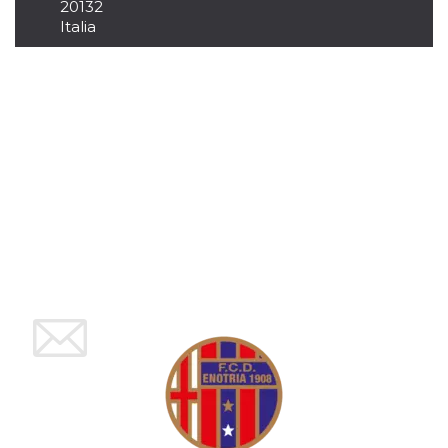
mese
viene
m.stripe.com
20132
generalmente
Italia
utilizzato per le
prestazioni e
l'ottimizzazione
dei servizi di
elaborazione
dei pagamenti,
facilitando la
memorizzazione
dei contenuti
sul browser per
rendere le
pagine più
veloci.
CookieScriptConsent
4
Questo cookie
CookieScript
settimane
viene utilizzato
oooh.events
2 giorni
dal servizio
Cookie-
Script.com per
ricordare le
preferenze di
consenso sui
cookie dei
visitatori. È
necessario che il
banner dei
cookie di
Cookie-
Script.com
funzioni