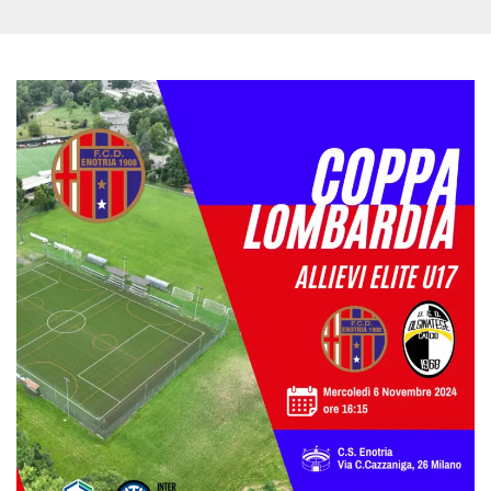
.oooh.events
browser accetti i
cookie.
PHPSESSID
Sessione
Cookie
PHP.net
generato da
oooh.events
applicazioni
basate sul
linguaggio PHP.
Si tratta di un
identificatore
generico
utilizzato per
mantenere le
variabili di
sessione utente.
Normalmente è
un numero
generato in
modo casuale, il
modo in cui
viene utilizzato
può essere
specifico per il
sito, ma un
buon esempio è
mantenere uno
stato di accesso
per un utente
tra le pagine.
m
1 anno 1
Questo cookie
Stripe