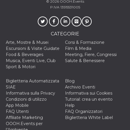
© 2026
OOOH.Events
o persistent
30 giorni
P.IVA 13515531005
datr
2 anni
Questo coo
Meta
identifica il
Platform Inc.
browser che
.facebook.com
connette a
Facebook. 
CATEGORIE
direttament
legato alla 
Arte, Mostre & Musei
Corsi & Formazione
Facebook
dell'utente.
Escursioni & Visite Guidate
Film & Media
Facebook s
Food & Beverages
Meeting, Fiere, Congressi
che viene
utilizzato p
Musica, Eventi Live, Club
Salute & Benessere
aiutare con 
Sport & Motori
sicurezza e a
di accesso
sospette, in
particolare p
Biglietteria Automatizzata
Blog
rilevamento
SIAE
Archivio Eventi
bot che ten
di accedere 
Informativa sulla Privacy
Informativa sui Cookies
servizio. F
Condizioni di utilizzo
Tutorial: crea un evento
afferma anc
il profilo
App Mobile
Help
comportame
FAQ Utenti
FAQ Organizzatori
associato a
ciascun coo
Affiliate Marketing
Biglietteria White Label
datr viene
OOOH.Events per
eliminato d
giorni. Que
l’Ambiente