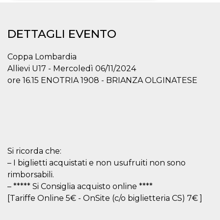
Necessari
Marketing
DETTAGLI EVENTO
I cookie strettamente necessari o tecnici sono
indispensabili al funzionamento del sito. I
servizi qui presenti non potranno funzionare
Coppa Lombardia
senza.
Allievi U17 - Mercoledì 06/11/2024
Provider /
Nome
Scadenza
Descrizione
ore 16.15 ENOTRIA 1908 - BRIANZA OLGINATESE
Dominio
cf_clearance
1 anno
Clearance
Cloudflare,
Cookie from
Inc.
CloudFlare
.oooh.events
stores the proof
of challenge
passed. It is
used to no
longer issue a
Si ricorda che:
captcha or
jschallenge
– I biglietti acquistati e non usufruiti non sono
challenge if
present. It is
rimborsabili.
required to
reach origin
– ***** Si Consiglia acquisto online ****
server.
[Tariffe Online 5€ - OnSite (c/o biglietteria CS) 7€ ]
wordpress_test_cookie
Sessione
Cookie di
Automattic
Wordpress,
Inc.
verifica che il