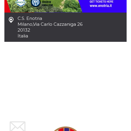
mese
viene
m.stripe.com
generalmente
utilizzato per le
prestazioni e
l'ottimizzazione
C.S. Enotria
dei servizi di
Milano
,
Via Carlo Cazzaniga 26
elaborazione
dei pagamenti,
20132
facilitando la
Italia
memorizzazione
dei contenuti
sul browser per
rendere le
pagine più
veloci.
CookieScriptConsent
4
Questo cookie
CookieScript
settimane
viene utilizzato
oooh.events
2 giorni
dal servizio
Cookie-
Script.com per
ricordare le
preferenze di
consenso sui
cookie dei
visitatori. È
necessario che il
banner dei
cookie di
Cookie-
Script.com
funzioni