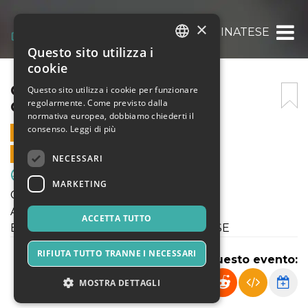
×
COPPA U17: ENOTRIA – OLGINATESE
Questo sito utilizza i
ITALIAN
cookie
ENGLISH
COPPA U17: ENOTRIA –
Questo sito utilizza i cookie per funzionare
regolarmente. Come previsto dalla
OLGINATESE
SPANISH
normativa europea, dobbiamo chiederti il
consenso.
Leggi di più
6 NOVEMBRE 2024 - 16:00
VENDITE ONLINE TERMINATE
NECESSARI
Sport & Motori
MARKETING
Coppa Lombardia
Allievi U17 - 06/11/2024
ACCETTA TUTTO
ENOTRIA 1908 - BRIANZA OLGINATESE
RIFIUTA TUTTO TRANNE I NECESSARI
Condividi questo evento:
MOSTRA DETTAGLI