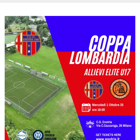
.oooh.events
browser accetti i
cookie.
PHPSESSID
Sessione
Cookie
PHP.net
generato da
oooh.events
applicazioni
basate sul
linguaggio PHP.
Si tratta di un
identificatore
generico
utilizzato per
mantenere le
variabili di
sessione utente.
Normalmente è
un numero
generato in
modo casuale, il
modo in cui
viene utilizzato
può essere
specifico per il
sito, ma un
buon esempio è
mantenere uno
stato di accesso
per un utente
tra le pagine.
m
1 anno 1
Questo cookie
Stripe