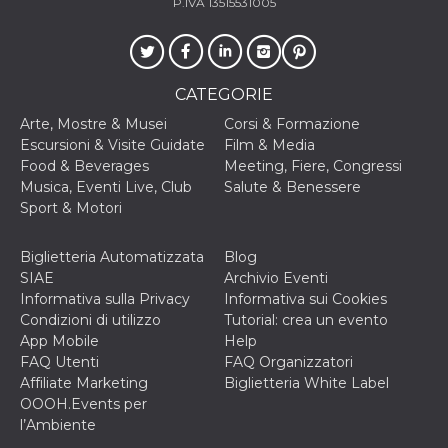
P.IVA 13515531005
o persistent
30 giorni
datr
2 anni
Questo coo
Meta
identifica il
Platform Inc.
browser che
.facebook.com
CATEGORIE
connette a
Facebook. 
Arte, Mostre & Musei
Corsi & Formazione
direttament
legato alla 
Escursioni & Visite Guidate
Film & Media
Facebook
Food & Beverages
Meeting, Fiere, Congressi
dell'utente.
Facebook s
Musica, Eventi Live, Club
Salute & Benessere
che viene
Sport & Motori
utilizzato p
aiutare con 
sicurezza e a
di accesso
Biglietteria Automatizzata
Blog
sospette, in
SIAE
Archivio Eventi
particolare p
rilevamento
Informativa sulla Privacy
Informativa sui Cookies
bot che ten
Condizioni di utilizzo
Tutorial: crea un evento
di accedere 
servizio. F
App Mobile
Help
afferma anc
FAQ Utenti
FAQ Organizzatori
il profilo
comportame
Affiliate Marketing
Biglietteria White Label
associato a
OOOH.Events per
ciascun coo
datr viene
l’Ambiente
eliminato d
giorni. Que