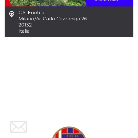
mese
viene
m.stripe.com
generalmente
utilizzato per le
C.S. Enotria
prestazioni e
l'ottimizzazione
Milano
,
Via Carlo Cazzaniga 26
dei servizi di
20132
elaborazione
Italia
dei pagamenti,
facilitando la
memorizzazione
dei contenuti
sul browser per
rendere le
pagine più
veloci.
CookieScriptConsent
4
Questo cookie
CookieScript
settimane
viene utilizzato
oooh.events
2 giorni
dal servizio
Cookie-
Script.com per
ricordare le
preferenze di
consenso sui
cookie dei
visitatori. È
necessario che il
banner dei
cookie di
Cookie-
Script.com
funzioni