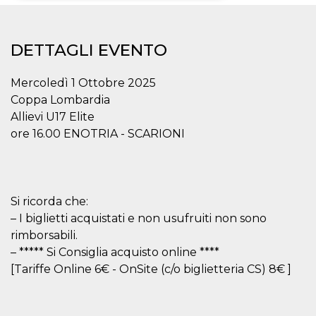
Necessari
Marketing
DETTAGLI EVENTO
I cookie strettamente necessari o tecnici sono
indispensabili al funzionamento del sito. I
servizi qui presenti non potranno funzionare
Mercoledì 1 Ottobre 2025
senza.
Coppa Lombardia
Provider /
Nome
Scadenza
Descrizione
Allievi U17 Elite
Dominio
ore 16.00 ENOTRIA - SCARIONI
cf_clearance
1 anno
Clearance
Cloudflare,
Cookie from
Inc.
CloudFlare
.oooh.events
stores the proof
of challenge
passed. It is
used to no
Si ricorda che:
longer issue a
captcha or
– I biglietti acquistati e non usufruiti non sono
jschallenge
rimborsabili.
challenge if
present. It is
– ***** Si Consiglia acquisto online ****
required to
reach origin
[Tariffe Online 6€ - OnSite (c/o biglietteria CS) 8€ ]
server.
wordpress_test_cookie
Sessione
Cookie di
Automattic
Wordpress,
Inc.
verifica che il