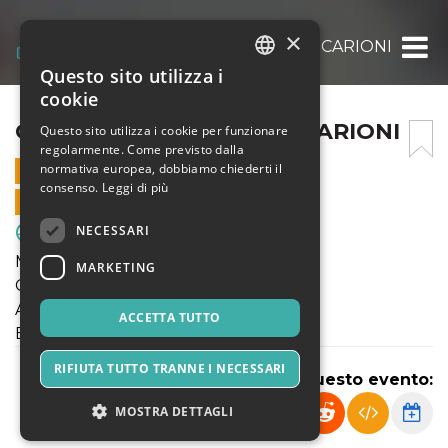
×
COPPA U17: ENOTRIA – SCARIONI
Questo sito utilizza i
ITALIAN
cookie
ENGLISH
COPPA U17: ENOTRIA – SCARIONI
Questo sito utilizza i cookie per funzionare
regolarmente. Come previsto dalla
SPANISH
normativa europea, dobbiamo chiederti il
1 OTTOBRE 2025 - 16:00
consenso.
Leggi di più
VENDITE ONLINE TERMINATE
NECESSARI
Sport & Motori
Mercoledì 1 Ottobre 2025
MARKETING
Coppa Lombardia
Allievi U17 Elite
ACCETTA TUTTO
ENOTRIA - SCARIONI
RIFIUTA TUTTO TRANNE I NECESSARI
Condividi questo evento:
MOSTRA DETTAGLI