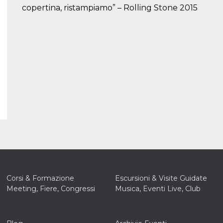
copertina, ristampiamo” – Rolling Stone 2015
Corsi & Formazione
Escursioni & Visite Guidate
Meeting, Fiere, Congressi
Musica, Eventi Live, Club