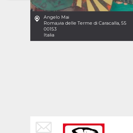
Necessari
Marketing
Angelo Mai
I cookie strettamente necessari o tecnici sono
Roma
,
via delle Terme di Caracalla, 55
indispensabili al funzionamento del sito. I
00153
servizi qui presenti non potranno funzionare
Italia
senza.
Provider /
Nome
Scadenza
Descrizione
Dominio
cf_clearance
1 anno
Clearance
Cloudflare,
Cookie from
Inc.
CloudFlare
.oooh.events
stores the proof
of challenge
passed. It is
used to no
longer issue a
captcha or
jschallenge
challenge if
present. It is
required to
reach origin
server.
wordpress_test_cookie
Sessione
Cookie di
Automattic
Wordpress,
Inc.
verifica che il