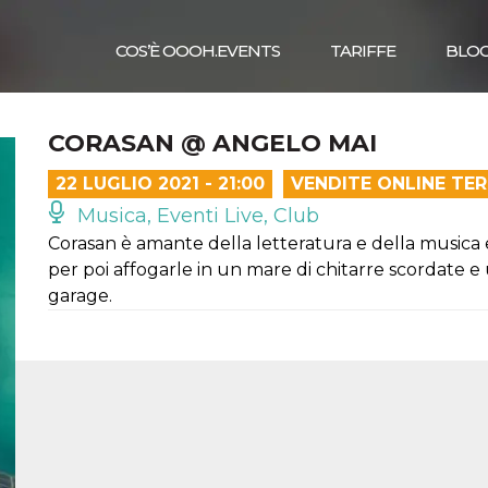
COS’È OOOH.EVENTS
TARIFFE
BLO
CORASAN @ ANGELO MAI
22 LUGLIO 2021 - 21:00
VENDITE ONLINE TE
Musica, Eventi Live, Club
Corasan è amante della letteratura e della musica
per poi affogarle in un mare di chitarre scordate 
garage.