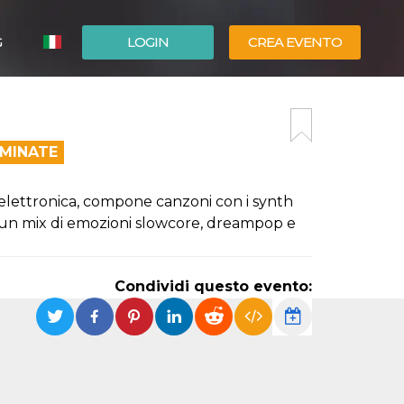
G
LOGIN
CREA EVENTO
ESPAÑOL
ENGLISH
RMINATE
 elettronica, compone canzoni con i synth
e un mix di emozioni slowcore, dreampop e
Condividi questo evento: