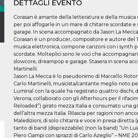
DETTAGLI EVENTO
Corasan è amante della letteratura e della musica
per poi affogarle in un mare di chitarre scordate 
garage. In scena accompagnato da Jason La Mecca e
Corasan è un producer, compositore e autore del 1
musica elettronica, compone canzoni con i synth pe
scordate. Molteplici sono le voci che accompagnano
slowcore, dreampop e garage. Stasera in scena ac
Martinelli.
Jason La Mecca è lo pseudonimo di Marcello Rotond
Carlo Martinelli, musicista/cantante meglio noto pe
Luminal con la quale ha registrato quattro dischi, di
Verona, collaborato con gli Afterhours per il rifaci
Reloaded”) girato mezza Italia e consumato una gr
dell’altra mezza Italia. Rilascia per ragioni non a
Maledizioni, di solo chitarra e voce in presa diretta 
tanto di band (disprezzabile) (non la band) “Un Lu
Piero Ciampi con sprazzi di Carlo Azeglio” – NME 2