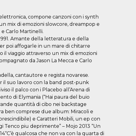
 elettronica, compone canzoni con i synth
e un mix di emozioni slowcore, dreampop e
 Carlo Martinelli.
991. Amante della letteratura e della
r poi affogarle in un mare di chitarre
 il viaggio attraverso un mix di emozioni
compagnato da Jason La Mecca e Carlo
ella, cantautore e regista novarese.
r il suo lavoro con la band post-punk
viso il palco con i Placebo all’Arena di
mento di Elymania (“Hai paura del buio
ande quantità di cibo nei backstage
ncora ben comprese due album: Miracoli e
(prescindibile) e Caratteri Mobili, un ep con
igi Tenco piu deprimente” – Mojo 2013 “Un
014“C’è qualcosa che non va con la quarta di