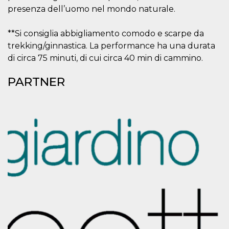
mese
viene
m.stripe.com
generalmente
presenza dell’uomo nel mondo naturale.
utilizzato per le
prestazioni e
l'ottimizzazione
**Si consiglia abbigliamento comodo e scarpe da
dei servizi di
elaborazione
trekking/ginnastica. La performance ha una durata
dei pagamenti,
di circa 75 minuti, di cui circa 40 min di cammino.
facilitando la
memorizzazione
dei contenuti
PARTNER
sul browser per
rendere le
pagine più
veloci.
CookieScriptConsent
4
Questo cookie
CookieScript
settimane
viene utilizzato
oooh.events
2 giorni
dal servizio
Cookie-
Script.com per
ricordare le
preferenze di
consenso sui
cookie dei
visitatori. È
necessario che il
banner dei
cookie di
Cookie-
Script.com
funzioni