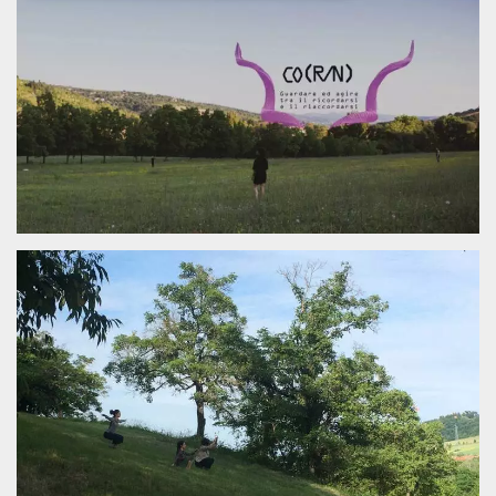
Necessari
Marketing
I cookie strettamente necessari o tecnici sono
indispensabili al funzionamento del sito. I
servizi qui presenti non potranno funzionare
senza.
Provider /
Nome
Scadenza
Descrizione
Dominio
cf_clearance
1 anno
Clearance
Cloudflare,
Cookie from
Inc.
CloudFlare
.oooh.events
stores the proof
of challenge
passed. It is
used to no
longer issue a
captcha or
jschallenge
challenge if
present. It is
required to
reach origin
server.
wordpress_test_cookie
Sessione
Cookie di
Automattic
Wordpress,
Inc.
verifica che il