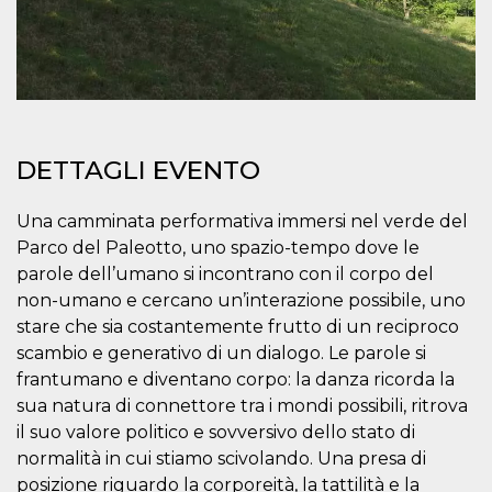
.oooh.events
browser accetti i
cookie.
PHPSESSID
Sessione
Cookie
PHP.net
generato da
oooh.events
applicazioni
basate sul
linguaggio PHP.
Si tratta di un
identificatore
DETTAGLI EVENTO
generico
utilizzato per
mantenere le
variabili di
Una camminata performativa immersi nel verde del
sessione utente.
Parco del Paleotto, uno spazio-tempo dove le
Normalmente è
un numero
parole dell’umano si incontrano con il corpo del
generato in
modo casuale, il
non-umano e cercano un’interazione possibile, uno
modo in cui
viene utilizzato
stare che sia costantemente frutto di un reciproco
può essere
scambio e generativo di un dialogo. Le parole si
specifico per il
sito, ma un
frantumano e diventano corpo: la danza ricorda la
buon esempio è
mantenere uno
sua natura di connettore tra i mondi possibili, ritrova
stato di accesso
il suo valore politico e sovversivo dello stato di
per un utente
tra le pagine.
normalità in cui stiamo scivolando. Una presa di
m
1 anno 1
Questo cookie
Stripe
posizione riguardo la corporeità, la tattilità e la