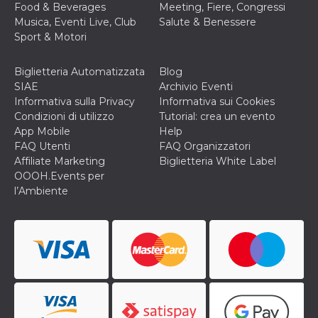
Food & Beverages
Meeting, Fiere, Congressi
VISITOR_INFO1_LIVE
5 mesi 4
Questo cook
Google LLC
Musica, Eventi Live, Club
Salute & Benessere
settimane
impostato 
.youtube.com
Sport & Motori
Youtube pe
tenere tracc
delle prefe
dell'utente p
Biglietteria Automatizzata
Blog
video di Yo
SIAE
Archivio Eventi
incorporati 
siti; può an
Informativa sulla Privacy
Informativa sui Cookies
determinare 
Condizioni di utilizzo
Tutorial: crea un evento
visitatore de
web sta
App Mobile
Help
utilizzando 
FAQ Utenti
FAQ Organizzatori
nuova o la
vecchia ver
Affiliate Marketing
Biglietteria White Label
dell'interfac
OOOH.Events per
Youtube.
l’Ambiente
VISITOR_PRIVACY_METADATA
5 mesi 4
Questo coo
YouTube
settimane
viene utiliz
.youtube.com
per memori
le scelte di
consenso e
privacy dell
per la loro
interazione 
sito. Registr
sul consens
visitatore r
a varie poli
impostazion