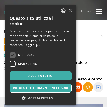
×
CORPI
Questo sito utilizza i
ITALIAN
cookie
ENGLISH
CORPI
Questo sito utilizza i cookie per funzionare
regolarmente. Come previsto dalla
SPANISH
normativa europea, dobbiamo chiederti il
19 GIUGNO 2021 - 19:30
consenso.
Leggi di più
VENDITE ONLINE TERMINATE
NECESSARI
Musica, Eventi Live, Club
Camminata performativa tra corpo, parole e
MARKETING
paesaggio
ACCETTA TUTTO
Condividi questo evento:
RIFIUTA TUTTO TRANNE I NECESSARI
MOSTRA DETTAGLI