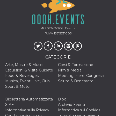
c_user
4
Cookie di a
Meta
settimane
utente. Può
Platform Inc.
2 giorni
essere di se
.facebook.com
o persistent
30 giorni
datr
1 anno 11
Questo coo
Meta
© 2026
OOOH.Events
mesi
identifica il
Platform Inc.
P.IVA 13515531005
browser che
.facebook.com
connette a
Facebook. 
direttament
legato alla 
Facebook
CATEGORIE
dell'utente.
Facebook s
che viene
Arte, Mostre & Musei
Corsi & Formazione
utilizzato p
Escursioni & Visite Guidate
Film & Media
aiutare con 
sicurezza e a
Food & Beverages
Meeting, Fiere, Congressi
di accesso
Musica, Eventi Live, Club
Salute & Benessere
sospette, in
particolare p
Sport & Motori
rilevamento
bot che ten
di accedere 
Biglietteria Automatizzata
Blog
servizio. F
afferma anc
SIAE
Archivio Eventi
il profilo
Informativa sulla Privacy
Informativa sui Cookies
comportame
associato a
Condizioni di utilizzo
Tutorial: crea un evento