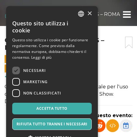
×
CORSO ROCKIN’WIRELESS – ROMA
Questo sito utilizza i
ITALIAN
cookie
ENGLISH
CORSO ROCKIN’WIRELESS –
Questo sito utilizza i cookie per funzionare
regolarmente. Come previsto dalla
ROMA
SPANISH
normativa europea, dobbiamo chiederti il
consenso.
Leggi di più
20 DICEMBRE 2021 - 10:30
VENDITE ONLINE TERMINATE
NECESSARI
Corsi & Formazione
MARKETING
CORSO RINVIATO- Il corso fondamentale per l'uso
NON CLASSIFICATI
dei sistemi in Radio Frequenza nel Live Show.
Docente Gianluca Cavallini
ACCETTA TUTTO
Condividi questo evento:
RIFIUTA TUTTO TRANNE I NECESSARI