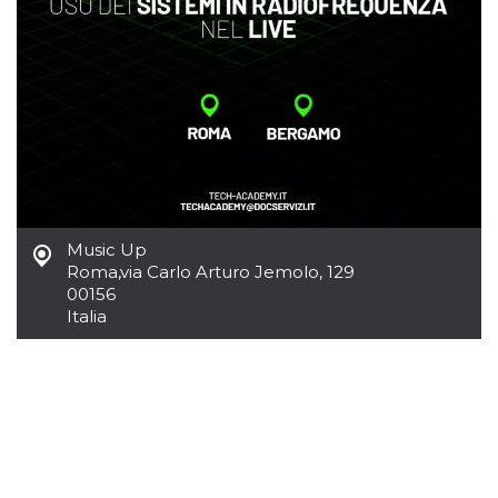
per un utente
tra le pagine.
CookieScriptConsent
4
Questo cookie
CookieScript
settimane
viene utilizzato
oooh.events
2 giorni
dal servizio
Cookie-
Script.com per
ricordare le
preferenze di
consenso sui
cookie dei
visitatori. È
necessario che il
banner dei
Music Up
cookie di
Cookie-
Roma
,
via Carlo Arturo Jemolo, 129
Script.com
00156
funzioni
correttamente.
Italia
m
1 anno 1
Questo cookie
Stripe
mese
viene
m.stripe.com
generalmente
utilizzato per le
prestazioni e
l'ottimizzazione
dei servizi di
elaborazione
dei pagamenti,
facilitando la