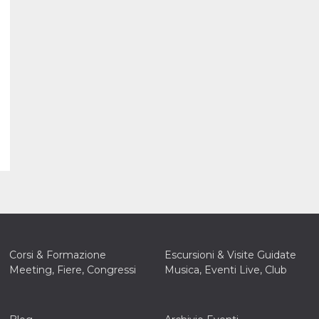
Corsi & Formazione
Escursioni & Visite Guidate
Meeting, Fiere, Congressi
Musica, Eventi Live, Club