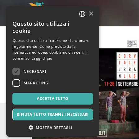
×
Questo sito utilizza i
ITALIAN
cookie
ENGLISH
Questo sito utilizza i cookie per funzionare
regolarmente. Come previsto dalla
SPANISH
normativa europea, dobbiamo chiederti il
consenso.
Leggi di più
NECESSARI
MARKETING
ACCETTA TUTTO
RIFIUTA TUTTO TRANNE I NECESSARI
MOSTRA DETTAGLI