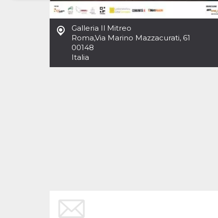
Necessari
Marketing
Galleria Il Mitreo
I cookie strettamente necessari o tecnici sono
Roma
,
Via Marino Mazzacurati, 61
indispensabili al funzionamento del sito. I
00148
servizi qui presenti non potranno funzionare
Italia
senza.
Provider /
Nome
Scadenza
Descrizione
Dominio
cf_clearance
1 anno
Clearance
Cloudflare,
Cookie from
Inc.
CloudFlare
.oooh.events
stores the proof
of challenge
passed. It is
used to no
longer issue a
captcha or
jschallenge
challenge if
present. It is
required to
reach origin
server.
wordpress_test_cookie
Sessione
Cookie di
Automattic
Wordpress,
Inc.
verifica che il