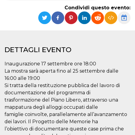
Condividi questo evento:
Necessari
Marketing
I cookie strettamente necessari o tecnici sono
indispensabili al funzionamento del sito. I
servizi qui presenti non potranno funzionare
senza.
Provider /
Nome
Scadenza
Descrizione
DETTAGLI EVENTO
Dominio
cf_clearance
1 anno
Clearance
Cloudflare,
Cookie from
Inaugurazione 17 settembre ore 18:00
Inc.
CloudFlare
.oooh.events
La mostra sarà aperta fino al 25 settembre dalle
stores the proof
of challenge
16:00 alle 19:00
passed. It is
used to no
Si tratta della restituzione pubblica del lavoro di
longer issue a
documentazione del programma di
captcha or
jschallenge
trasformazione del Piano Libero, attraverso una
challenge if
present. It is
mappatura degli alloggi occupati dalle
required to
reach origin
famiglie coinvolte, parallelamente all’avanzamento
server.
dei lavori. Il Progetto delle Memorie ha
wordpress_test_cookie
Sessione
Cookie di
Automattic
l’obiettivo di documentare queste case prima che
Wordpress,
Inc.
verifica che il