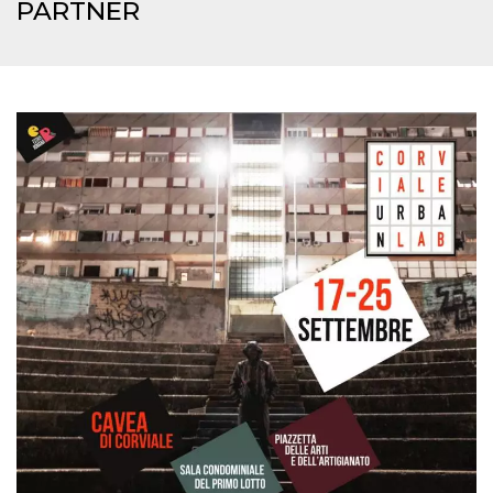
mese
viene
m.stripe.com
PARTNER
generalmente
utilizzato per le
prestazioni e
l'ottimizzazione
dei servizi di
elaborazione
dei pagamenti,
facilitando la
memorizzazione
dei contenuti
sul browser per
rendere le
pagine più
veloci.
CookieScriptConsent
4
Questo cookie
CookieScript
settimane
viene utilizzato
oooh.events
2 giorni
dal servizio
Cookie-
Script.com per
ricordare le
preferenze di
consenso sui
cookie dei
visitatori. È
necessario che il
banner dei
cookie di
Cookie-
Script.com
funzioni