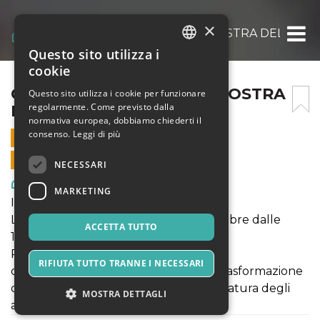
×
CORVIALE URBAN LAB : MOSTRA DELLE M
Questo sito utilizza i
ITALIAN
cookie
ENGLISH
CORVIALE URBAN LAB : MOSTRA
Questo sito utilizza i cookie per funzionare
regolarmente. Come previsto dalla
DELLE MEMORIE
SPANISH
normativa europea, dobbiamo chiederti il
consenso.
Leggi di più
25 SETTEMBRE 2022 - 16:00
VENDITE ONLINE TERMINATE
NECESSARI
Arte, Mostre & Musei
MARKETING
Inaugurazione 17 settembre ore 18:00
La mostra sarà aperta fino al 25 settembre dalle
ACCETTA TUTTO
16:00 alle 19:00
Restituzione pubblica del lavoro di
RIFIUTA TUTTO TRANNE I NECESSARI
documentazione del programma di trasformazione
del Piano Libero, attraverso una mappatura degli
MOSTRA DETTAGLI
alloggi occupati.