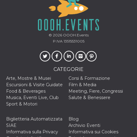
cookie viene
anche trami
piace e altri
pulsanti e t
Facebook
posizionati 
molti siti W
diversi.
© 2026
OOOH.Events
P.IVA 13515531005
dpr
.facebook.com
1
permette di
settimana
controllare 
funzione “S
su Facebook
pulsante “M
piace”, rac
le impostaz
CATEGORIE
della lingua
permettono
Arte, Mostre & Musei
Corsi & Formazione
condividere
Escursioni & Visite Guidate
Film & Media
pagina.
Food & Beverages
Meeting, Fiere, Congressi
fr
3 mesi
Contiene la
Meta
Musica, Eventi Live, Club
Salute & Benessere
combinazio
Platform Inc.
ID univoco 
.facebook.com
Sport & Motori
browser e
dell'utente,
utilizzata pe
Biglietteria Automatizzata
Blog
pubblicità m
SIAE
Archivio Eventi
oo
5 anni
consente
Meta
Informativa sulla Privacy
Informativa sui Cookies
all'utente di
Platform Inc.