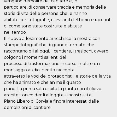
vengano demolite dal cantiere e, in
.oooh.events
browser accetti i
particolare, di conservare traccia e memoria delle
cookie.
storie di vita delle persone che le hanno
PHPSESSID
Sessione
Cookie
PHP.net
generato da
oooh.events
abitate con fotografie, rilievi architettonici e racconti
applicazioni
di come sono state costruite e abitate
basate sul
linguaggio PHP.
nel tempo.
Si tratta di un
identificatore
Il nuovo allestimento arricchisce la mostra con
generico
utilizzato per
stampe fotografiche di grande formato che
mantenere le
raccontano gli alloggi, il cantiere, i traslochi, ovvero
variabili di
sessione utente.
colgono i momenti salienti del
Normalmente è
un numero
processo di trasformazione in corso. Inoltre un
generato in
montaggio audio inedito racconta
modo casuale, il
modo in cui
attraverso le voci dei protagonisti, le storie della vita
viene utilizzato
può essere
che ha animato e che anima il quarto
specifico per il
sito, ma un
piano. La prima sala ospita la pianta con il rilievo
buon esempio è
architettonico degli alloggi autocostruiti al
mantenere uno
stato di accesso
Piano Libero di Corviale finora interessati dalle
per un utente
tra le pagine.
demolizioni di cantiere.
m
1 anno 1
Questo cookie
Stripe