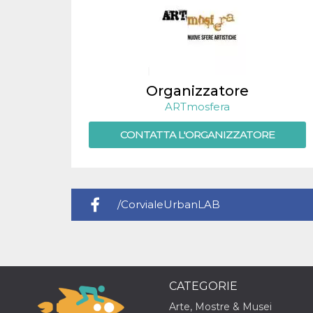
Organizzatore
ARTmosfera
CONTATTA L'ORGANIZZATORE
/CorvialeUrbanLAB
CATEGORIE
Arte, Mostre & Musei