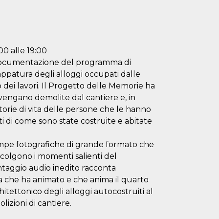
00 alle 19:00
di documentazione del programma di
ppatura degli alloggi occupati dalle
 dei lavori. Il Progetto delle Memorie ha
vengano demolite dal cantiere e, in
torie di vita delle persone che le hanno
nti di come sono state costruite e abitate
ampe fotografiche di grande formato che
ro colgono i momenti salienti del
ntaggio audio inedito racconta
vita che ha animato e che anima il quarto
chitettonico degli alloggi autocostruiti al
lizioni di cantiere.