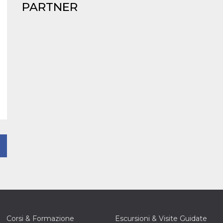
PARTNER
Corsi & Formazione
Escursioni & Visite Guidate