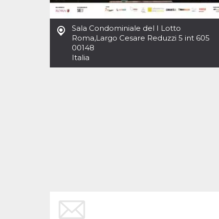
Sala Condominiale del I Lotto
Roma
,
Largo Cesare Reduzzi 5 int 605
00148
Italia